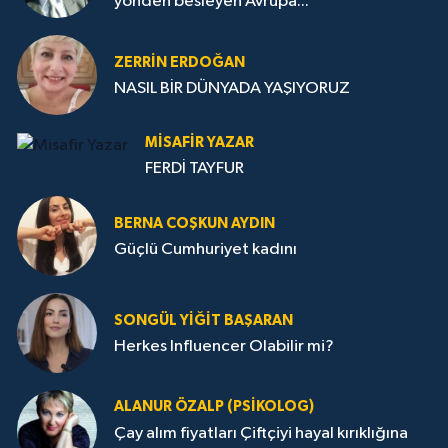
yönden besleyen Avrupa...
ZERRIN ERDOĞAN
NASIL BİR DÜNYADA YAŞIYORUZ
MISAFIR YAZAR
FERDİ TAYFUR
BERNA COŞKUN AYDIN
Güçlü Cumhuriyet kadını
SONGÜL YIĞIT BAŞARAN
Herkes Influencer Olabilir mi?
ALANUR ÖZALP (PSIKOLOG)
Çay alım fiyatları Çiftçiyi hayal kırıklığına