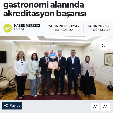
gastronomi alanında
akreditasyon başarısı
HABER MERKEZI
24.06.2026 - 12:47
24.06.2026 - 1
EDITÖR
YAYINLANMA
GÜNCELLEM
Paylaş
-
+
A
A