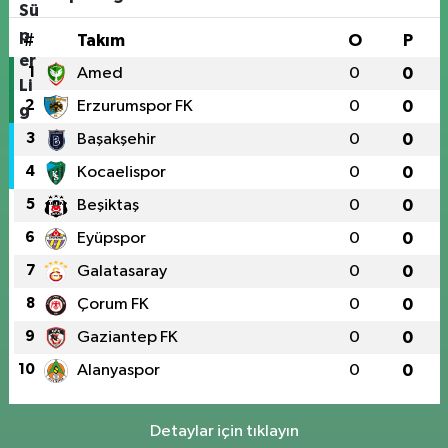
#
Takım
O
P
1
Amed
0
0
2
Erzurumspor FK
0
0
3
Başakşehir
0
0
4
Kocaelispor
0
0
5
Beşiktaş
0
0
6
Eyüpspor
0
0
7
Galatasaray
0
0
8
Çorum FK
0
0
9
Gaziantep FK
0
0
10
Alanyaspor
0
0
Detaylar için tıklayın