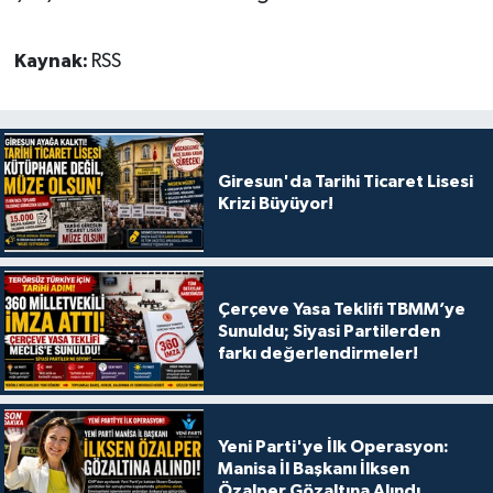
Kaynak:
RSS
Giresun'da Tarihi Ticaret Lisesi
Krizi Büyüyor!
Çerçeve Yasa Teklifi TBMM’ye
Sunuldu; Siyasi Partilerden
farkı değerlendirmeler!
Yeni Parti'ye İlk Operasyon:
Manisa İl Başkanı İlksen
Özalper Gözaltına Alındı