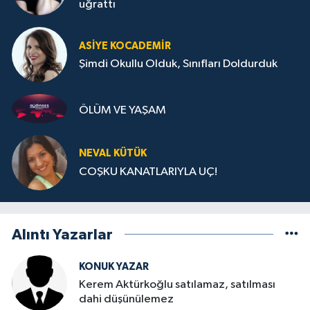
uğrattı
ASIYE KOCADEMİR
Şimdi Okullu Olduk, Sınıfları Doldurduk
ÖLÜM VE YAŞAM
NEVAL KÜTÜK
COŞKU KANATLARIYLA UÇ!
Alıntı Yazarlar
KONUK YAZAR
Kerem Aktürkoğlu satılamaz, satılması
dahi düşünülemez