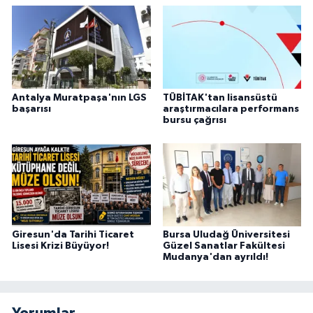
Antalya Muratpaşa'nın LGS
TÜBİTAK'tan lisansüstü
başarısı
araştırmacılara performans
bursu çağrısı
Giresun'da Tarihi Ticaret
Bursa Uludağ Üniversitesi
Lisesi Krizi Büyüyor!
Güzel Sanatlar Fakültesi
Mudanya'dan ayrıldı!