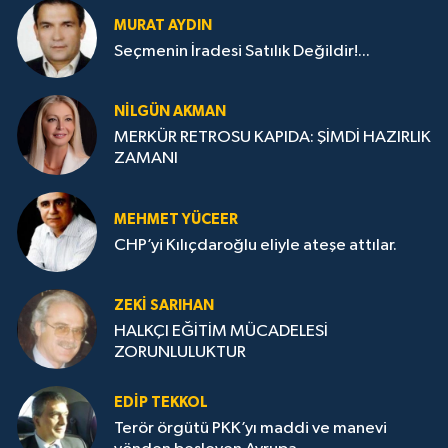
MURAT AYDIN
Seçmenin İradesi Satılık Değildir!...
NILGÜN AKMAN
MERKÜR RETROSU KAPIDA: ŞİMDİ HAZIRLIK
ZAMANI
MEHMET YÜCEER
CHP’yi Kılıçdaroğlu eliyle ateşe attılar.
ZEKI SARIHAN
HALKÇI EĞİTİM MÜCADELESİ
ZORUNLULUKTUR
EDIP TEKKOL
Terör örgütü PKK’yı maddi ve manevi