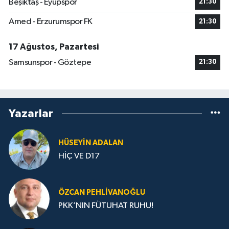
Beşiktaş - Eyüpspor
21:30
Amed - Erzurumspor FK
21:30
17 Ağustos, Pazartesi
Samsunspor - Göztepe
21:30
Yazarlar
HÜSEYIN ADALAN
HİÇ VE D17
ÖZCAN PEHLIVANOĞLU
PKK’NIN FÜTUHAT RUHU!