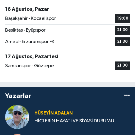
16 Ağustos, Pazar
Başakşehir - Kocaelispor
19:00
Beşiktaş - Eyüpspor
21:30
Amed - Erzurumspor FK
21:30
17 Ağustos, Pazartesi
Samsunspor - Göztepe
21:30
Yazarlar
HÜSEYIN ADALAN
HİÇLERİN HAYATI VE SİYASİ DURUMU