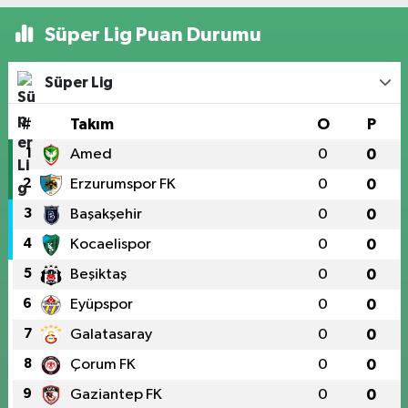
Süper Lig Puan Durumu
Süper Lig
#
Takım
O
P
1
Amed
0
0
2
Erzurumspor FK
0
0
3
Başakşehir
0
0
4
Kocaelispor
0
0
5
Beşiktaş
0
0
6
Eyüpspor
0
0
7
Galatasaray
0
0
8
Çorum FK
0
0
9
Gaziantep FK
0
0