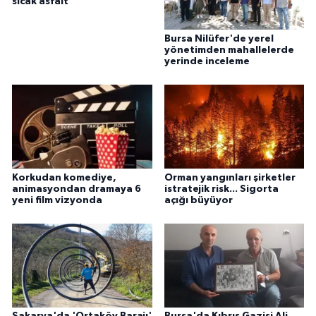
sıcak asfalt
Bursa Nilüfer'de yerel
yönetimden mahallelerde
yerinde inceleme
Korkudan komediye,
Orman yangınları şirketler
animasyondan dramaya 6
istratejik risk... Sigorta
yeni film vizyonda
açığı büyüyor