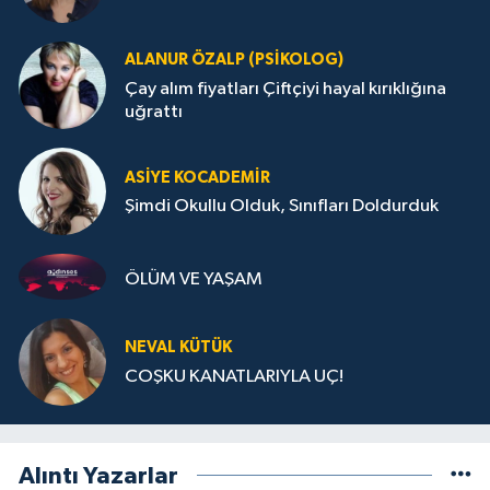
ALANUR ÖZALP (PSIKOLOG)
Çay alım fiyatları Çiftçiyi hayal kırıklığına
uğrattı
ASIYE KOCADEMİR
Şimdi Okullu Olduk, Sınıfları Doldurduk
ÖLÜM VE YAŞAM
NEVAL KÜTÜK
COŞKU KANATLARIYLA UÇ!
Alıntı Yazarlar