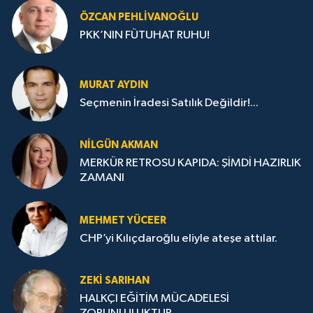
ÖZCAN PEHLIVANOĞLU
PKK’NIN FÜTUHAT RUHU!
MURAT AYDIN
Seçmenin İradesi Satılık Değildir!...
NILGÜN AKMAN
MERKÜR RETROSU KAPIDA: ŞİMDİ HAZIRLIK
ZAMANI
MEHMET YÜCEER
CHP’yi Kılıçdaroğlu eliyle ateşe attılar.
ZEKI SARIHAN
HALKÇI EĞİTİM MÜCADELESİ