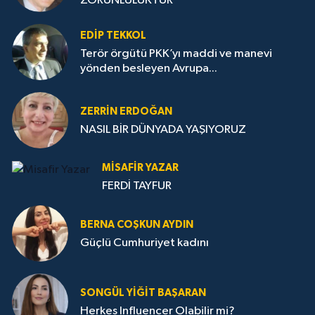
ZORUNLULUKTUR
EDIP TEKKOL
Terör örgütü PKK’yı maddi ve manevi
yönden besleyen Avrupa...
ZERRIN ERDOĞAN
NASIL BİR DÜNYADA YAŞIYORUZ
MISAFIR YAZAR
FERDİ TAYFUR
BERNA COŞKUN AYDIN
Güçlü Cumhuriyet kadını
SONGÜL YIĞIT BAŞARAN
Herkes Influencer Olabilir mi?