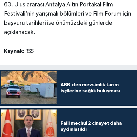
63. Uluslararası Antalya Altın Portakal Film
Festivali'nin yarışmalı bölümleri ve Film Forum için
başvuru tarihleri ise önümüzdeki günlerde
açıklanacak.
Kaynak:
RSS
ABB'den mevsimlik tarım
işçilerine sağlık buluşması
Faili meçhul 2 cinayet daha
aydınlatıldı