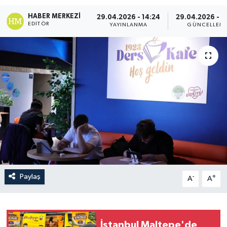
HABER MERKEZI
29.04.2026 - 14:24
29.04.2026 - 1
EDITÖR
YAYINLANMA
GÜNCELLEM
Paylaş
-
+
A
A
İstanbul Maltepe'de