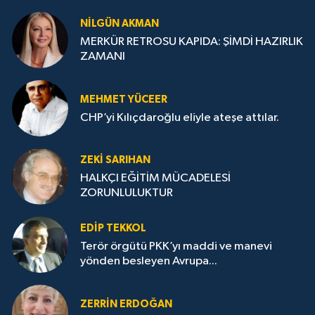
NILGÜN AKMAN
MERKÜR RETROSU KAPIDA: ŞİMDİ HAZIRLIK
ZAMANI
MEHMET YÜCEER
CHP’yi Kılıçdaroğlu eliyle ateşe attılar.
ZEKI SARIHAN
HALKÇI EĞİTİM MÜCADELESİ
ZORUNLULUKTUR
EDIP TEKKOL
Terör örgütü PKK’yı maddi ve manevi
yönden besleyen Avrupa...
ZERRIN ERDOĞAN