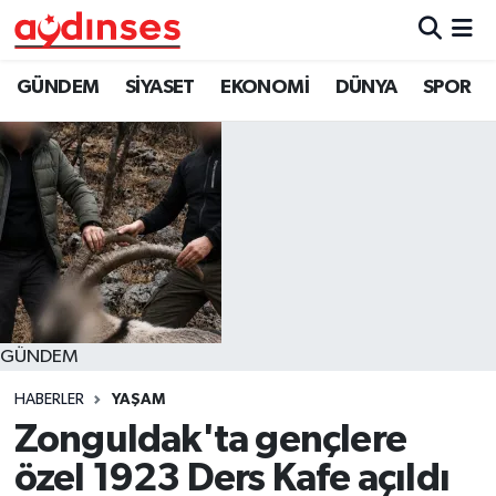
GÜNDEM
Nöbetçi Eczaneler
GÜNDEM
SİYASET
EKONOMİ
DÜNYA
SPOR
SİYASET
Hava Durumu
EKONOMİ
Aydin Namaz Vakitleri
DÜNYA
Trafik Durumu
SPOR
Süper Lig Puan Durumu ve Fikstür
GÜNDEM
MAGAZİN
Tüm Manşetler
HABERLER
YAŞAM
YAŞAM
Son Dakika Haberleri
Zonguldak'ta gençlere
özel 1923 Ders Kafe açıldı
Haber Arşivi