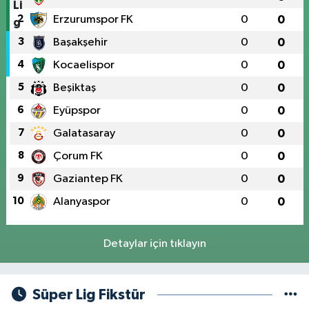
2
Erzurumspor FK
0
0
3
Başakşehir
0
0
4
Kocaelispor
0
0
5
Beşiktaş
0
0
6
Eyüpspor
0
0
7
Galatasaray
0
0
8
Çorum FK
0
0
9
Gaziantep FK
0
0
10
Alanyaspor
0
0
Detaylar için tıklayın
Süper Lig Fikstür