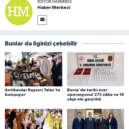
EDITÖR HAKKINDA
Haber Merkezi
Bunlar da ilginizi çekebilir
Antikacılar Kayseri Talas'ta
Bursa'da tarihi eser
buluşuyor
operasyonu! 273 sikke ve 18
obje ele geçirildi