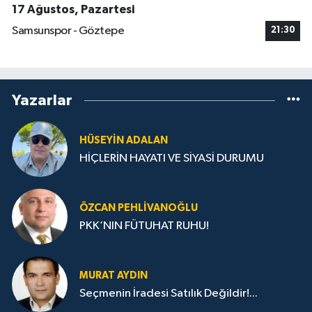
17 Ağustos, Pazartesi
Samsunspor - Göztepe
21:30
Yazarlar
HÜSEYIN ADALAN
HİÇLERİN HAYATI VE SİYASİ DURUMU
ÖZCAN PEHLIVANOĞLU
PKK’NIN FÜTUHAT RUHU!
MURAT AYDIN
Seçmenin İradesi Satılık Değildir!...