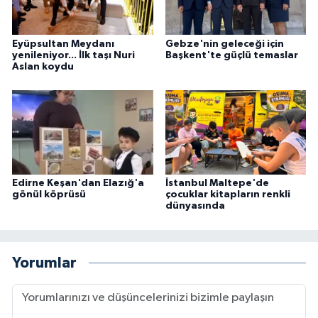
Eyüpsultan Meydanı
Gebze'nin geleceği için
yenileniyor... İlk taşı Nuri
Başkent'te güçlü temaslar
Aslan koydu
Edirne Keşan'dan Elazığ'a
İstanbul Maltepe'de
gönül köprüsü
çocuklar kitapların renkli
dünyasında
Yorumlar