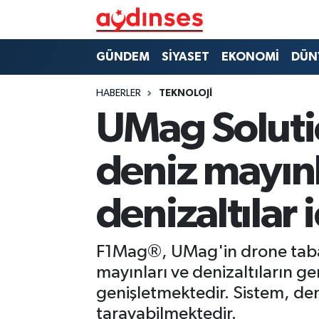
GÜNDEM
Nöbetçi Eczaneler
GÜNDEM
SİYASET
EKONOMİ
DÜN
SİYASET
Hava Durumu
HABERLER
TEKNOLOJİ
UMag Soluti
EKONOMİ
Aydin Namaz Vakitleri
deniz mayınl
DÜNYA
Trafik Durumu
denizaltılar 
SPOR
Süper Lig Puan Durumu ve Fikstür
MAGAZİN
Tüm Manşetler
F1Mag®, UMag'in drone taban
mayınları ve denizaltıların ger
YAŞAM
Son Dakika Haberleri
genişletmektedir. Sistem, den
Haber Arşivi
tarayabilmektedir.