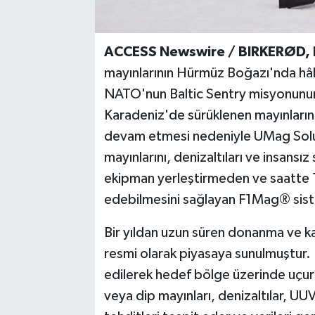
ACCESS Newswire / BIRKERØD,
mayınlarının Hürmüz Boğazı'nda hâl
NATO'nun Baltic Sentry misyonunun d
Karadeniz'de sürüklenen mayınların s
devam etmesi nedeniyle UMag Solut
mayınlarını, denizaltıları ve insansız
ekipman yerleştirmeden ve saatte 1
edebilmesini sağlayan F1Mag® sist
Bir yıldan uzun süren donanma ve kar
resmi olarak piyasaya sunulmuştur
edilerek hedef bölge üzerinde uçurul
veya dip mayınları, denizaltılar, UU