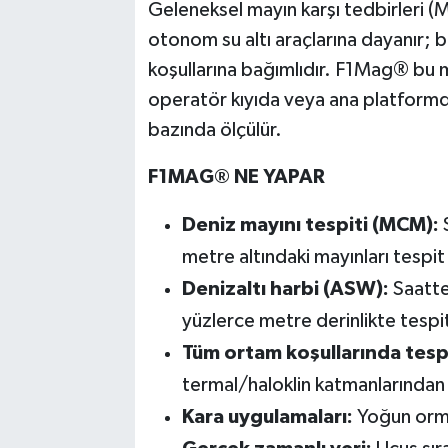
Geleneksel mayın karşı tedbirleri (
otonom su altı araçlarına dayanır; 
koşullarına bağımlıdır. F1Mag® bu m
operatör kıyıda veya ana platformd
bazında ölçülür.
F1MAG® NE YAPAR
Deniz mayını tespiti (MCM):
metre altındaki mayınları tespi
Denizaltı harbi (ASW):
Saatt
yüzlerce metre derinlikte tespi
Tüm ortam koşullarında tesp
termal/haloklin katmanlarından
Kara uygulamaları:
Yoğun orman