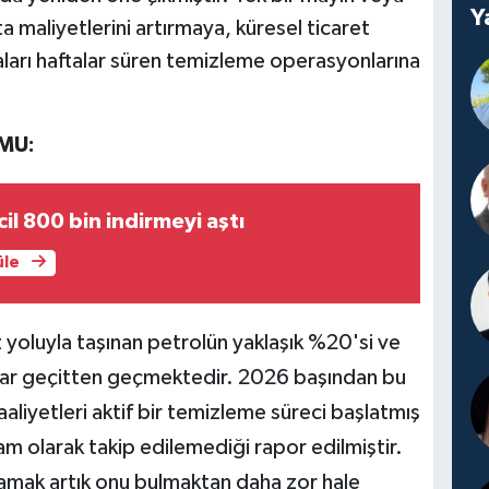
Y
a maliyetlerini artırmaya, küresel ticaret
ları haftalar süren temizleme operasyonlarına
MU:
il 800 bin indirmeyi aştı
üle
z yoluyla taşınan petrolün yaklaşık %20'si ve
 dar geçitten geçmektedir. 2026 başından bu
aaliyetleri aktif bir temizleme süreci başlatmış
tam olarak takip edilemediği rapor edilmiştir.
lamak artık onu bulmaktan daha zor hale