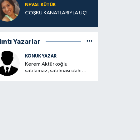
NEVAL KÜTÜK
COŞKU KANATLARIYLA UÇ!
lıntı Yazarlar
KONUK YAZAR
Kerem Aktürkoğlu
satılamaz, satılması dahi
düşünülemez