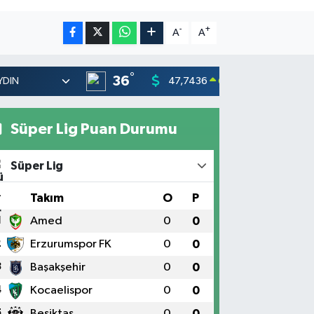
-
+
A
A
°
36
47,7436
55,251
0.18
%
Süper Lig Puan Durumu
Süper Lig
#
Takım
O
P
1
Amed
0
0
2
Erzurumspor FK
0
0
3
Başakşehir
0
0
4
Kocaelispor
0
0
5
Beşiktaş
0
0