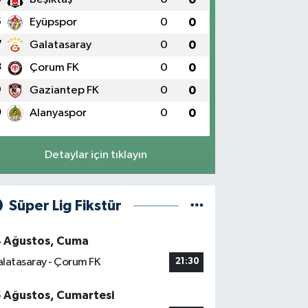
6
Eyüpspor
0
0
7
Galatasaray
0
0
8
Çorum FK
0
0
9
Gaziantep FK
0
0
0
Alanyaspor
0
0
Detaylar için tıklayın
Süper Lig Fikstür
4 Ağustos, Cuma
latasaray - Çorum FK
21:30
5 Ağustos, Cumartesi