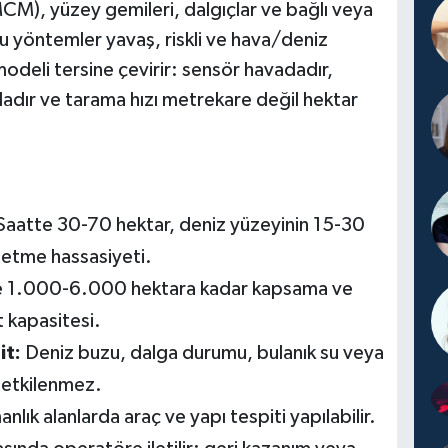
MCM), yüzey gemileri, dalgıçlar ve bağlı veya
bu yöntemler yavaş, riskli ve hava/deniz
odeli tersine çevirir: sensör havadadır,
adır ve tarama hızı metrekare değil hektar
Saatte 30-70 hektar, deniz yüzeyinin 15-30
t etme hassasiyeti.
e 1.000-6.000 hektara kadar kapsama ve
t kapasitesi.
it:
Deniz buzu, dalga durumu, bulanık su veya
 etkilenmez.
lık alanlarda araç ve yapı tespiti yapılabilir.