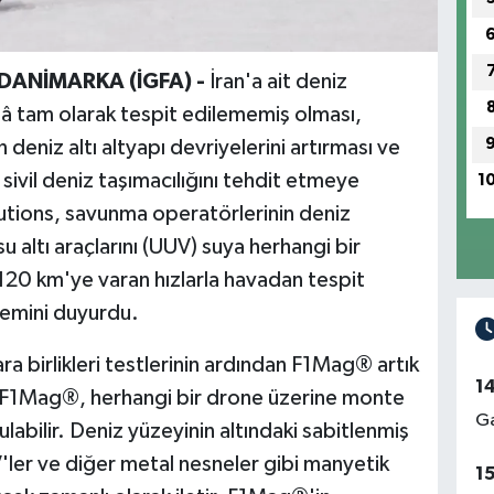
 DANİ
MARKA (İGFA) -
İran'a ait deniz
â tam olarak tespit edilememiş olması,
eniz altı altyapı devriyelerini artırması ve
ivil deniz taşımacılığını tehdit etmeye
1
ions, savunma operatörlerinin deniz
 su altı araçlarını (UUV) suya herhangi bir
20 km'ye varan hızlarla havadan tespit
emini duyurdu.
a birlikleri testlerinin ardından F1Mag® artık
1
. F1Mag®, herhangi bir drone üzerine monte
Ga
abilir. Deniz yüzeyinin altındaki sabitlenmiş
V'ler ve diğer metal nesneler gibi manyetik
1