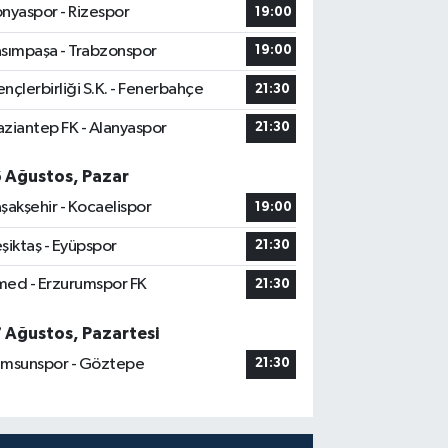
nyaspor - Rizespor
19:00
sımpaşa - Trabzonspor
19:00
nçlerbirliği S.K. - Fenerbahçe
21:30
ziantep FK - Alanyaspor
21:30
6 Ağustos, Pazar
şakşehir - Kocaelispor
19:00
şiktaş - Eyüpspor
21:30
ed - Erzurumspor FK
21:30
7 Ağustos, Pazartesi
msunspor - Göztepe
21:30