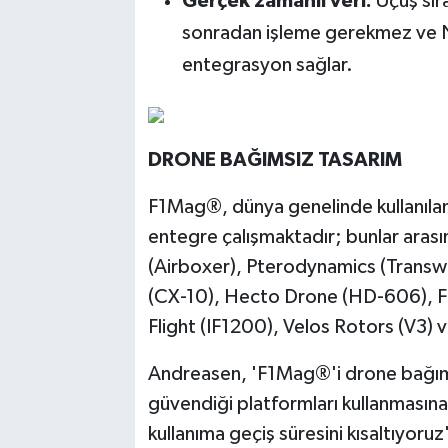
Ger
çek zamanlı
veri:
Uçuş sır
sonradan işleme gerekmez ve
entegrasyon sağlar.
DRONE BA
ĞIMSIZ TASARIM
F1Mag®, dünya genelinde kullanılan
entegre çalışmaktadır; bunlar ara
(Airboxer), Pterodynamics (Transw
(CX-10), Hecto Drone (HD-606), Fr
Flight (IF1200), Velos Rotors (V3) v
Andreasen, 'F1Mag®'i drone bağıms
güvendiği platformları kullanmasın
kullanıma geçiş süresini kısaltıyoru