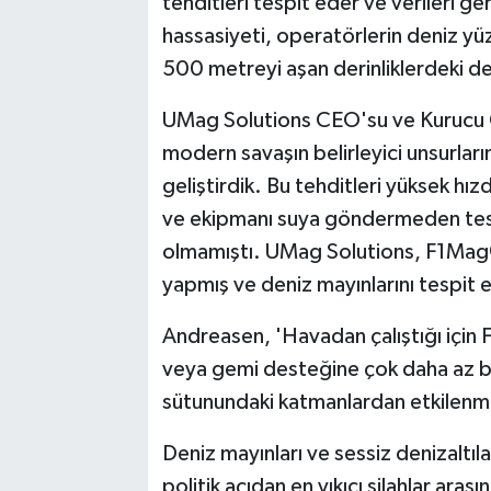
tehditleri tespit eder ve verileri ge
hassasiyeti, operatörlerin deniz yü
500 metreyi aşan derinliklerdeki den
UMag Solutions CEO'su ve Kurucu 
modern savaşın belirleyici unsurlarınd
geliştirdik. Bu tehditleri yüksek hız
ve ekipmanı suya göndermeden tesp
olmamıştı. UMag Solutions, F1Mag® 
yapmış ve deniz mayınlarını tespit 
Andreasen, 'Havadan çalıştığı için
veya gemi desteğine çok daha az bağ
sütunundaki katmanlardan etkilenm
Deniz mayınları ve sessiz denizaltı
politik açıdan en yıkıcı silahlar ara