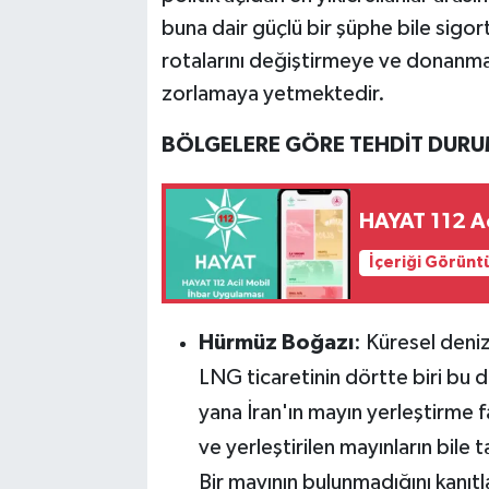
buna dair güçlü bir şüphe bile sigort
rotalarını değiştirmeye ve donanma
zorlamaya yetmektedir.
B
Ö
LGELERE G
Ö
RE TEHDİT DURU
HAYAT 112 Ac
İçeriği Görünt
Hürmüz Boğazı
: Küresel deni
LNG ticaretinin dörtte biri bu
yana İran'ın mayın yerleştirme f
ve yerleştirilen mayınların bile 
Bir mayının bulunmadığını kanıt