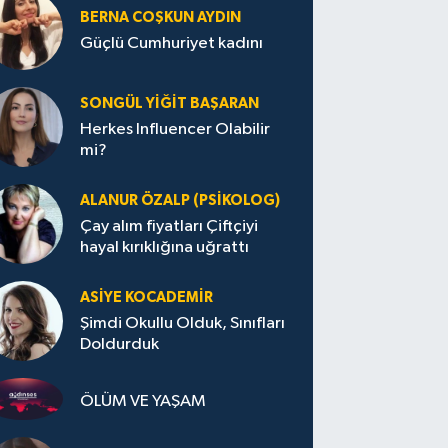
BERNA COŞKUN AYDIN
Güçlü Cumhuriyet kadını
SONGÜL YIĞIT BAŞARAN
Herkes Influencer Olabilir
mi?
ALANUR ÖZALP (PSIKOLOG)
Çay alım fiyatları Çiftçiyi
hayal kırıklığına uğrattı
ASIYE KOCADEMİR
Şimdi Okullu Olduk, Sınıfları
Doldurduk
ÖLÜM VE YAŞAM