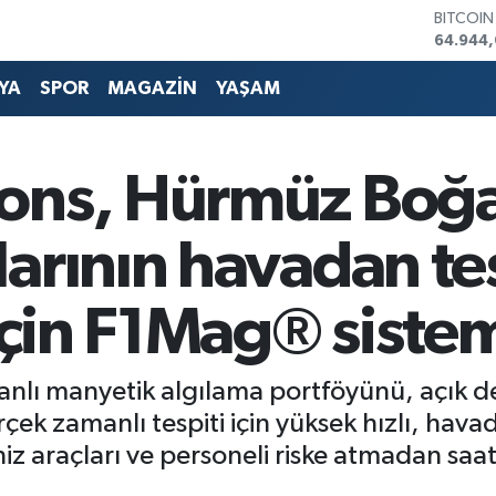
DOLAR
47,743
EURO
55,251
YA
SPOR
MAGAZİN
YAŞAM
STERLİN
64,4811
GRAM A
6660.5
ons, Hürmüz Boğa
BİST100
13.779
BITCOI
arının havadan tes
64.944
için F1Mag® sistemi
lı manyetik algılama portföyünü, açık de
çek zamanlı tespiti için yüksek hızlı, havad
iz araçları ve personeli riske atmadan saat