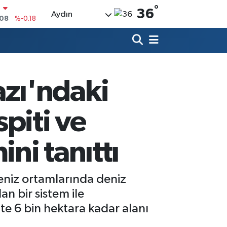
°
36
Aydın
6
%0.18
0
%0.32
%0.38
LTIN
5
%0.03
zı'ndaki
%-14
N
piti ve
,08
%-0.18
ni tanıttı
niz ortamlarında deniz
an bir sistem ile
te 6 bin hektara kadar alanı