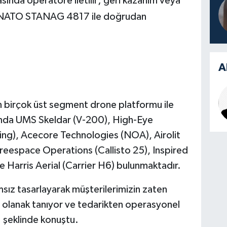
asında operatöre iletilir; geri kazanım veya
 NATO STANAG 4817 ile doğrudan
A
 birçok üst segment drone platformu ile
sında UMS Skeldar (V-200), High-Eye
ing), Acecore Technologies (NOA), Airolit
eespace Operations (Callisto 25), Inspired
e Harris Aerial (Carrier H6) bulunmaktadır.
ız tasarlayarak müşterilerimizin zaten
a olanak tanıyor ve tedarikten operasyonel
z' şeklinde konuştu.