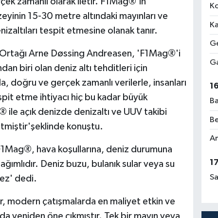
rçek zamanlı olarak iletir. F1Mag®'in
Ko
zeyinin 15-30 metre altındaki mayınları ve
Ka
izaltıları tespit etmesine olanak tanır.
Ge
Ortağı Arne Døssing Andreasen, 'F1Mag®'i
Ga
an biri olan deniz altı tehditleri için
da, doğru ve gerçek zamanlı verilerle, insanları
1
it etme ihtiyacı hiç bu kadar büyük
Ba
ile açık denizde denizaltı ve UUV takibi
Be
etmiştir'şeklinde konuştu.
Am
 F1Mag®, hava koşullarına, deniz durumuna
1
ımlıdır. Deniz buzu, bulanık sular veya su
Sa
ez' dedi.
lar, modern çatışmalarda en maliyet etkin ve
sında yeniden öne çıkmıştır. Tek bir mayın veya