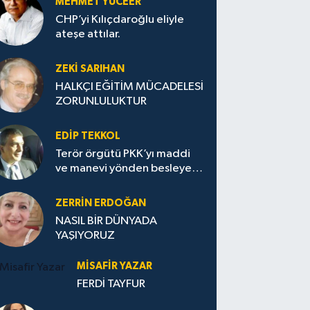
MEHMET YÜCEER
CHP’yi Kılıçdaroğlu eliyle
ateşe attılar.
ZEKI SARIHAN
HALKÇI EĞİTİM MÜCADELESİ
ZORUNLULUKTUR
EDIP TEKKOL
Terör örgütü PKK’yı maddi
ve manevi yönden besleyen
Avrupa...
ZERRIN ERDOĞAN
NASIL BİR DÜNYADA
YAŞIYORUZ
MISAFIR YAZAR
FERDİ TAYFUR