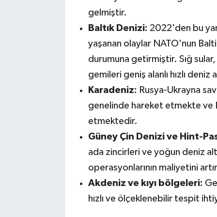
gelmiştir.
Baltık Denizi:
2022'den bu yana
yaşanan olaylar NATO'nun Balti
durumuna getirmiştir. Sığ sular,
gemileri geniş alanlı hızlı deniz 
Karadeniz:
Rusya-Ukrayna sava
genelinde hareket etmekte ve B
etmektedir.
Gü
ney
Çin Denizi ve Hint-Pas
ada zincirleri ve yoğun deniz al
operasyonlarının maliyetini artı
Akdeniz ve kıyı b
ö
lgeleri:
Geç
hızlı ve ölçeklenebilir tespit ih