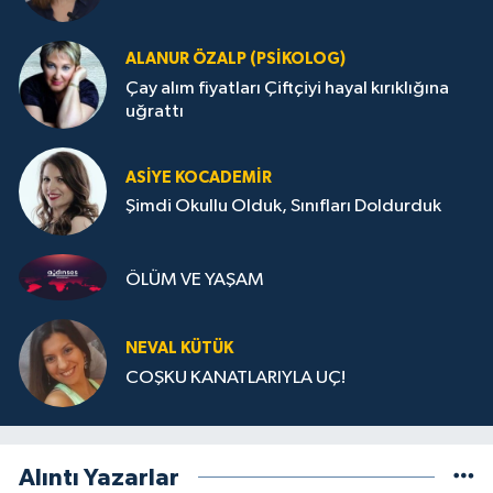
ALANUR ÖZALP (PSIKOLOG)
Çay alım fiyatları Çiftçiyi hayal kırıklığına
uğrattı
ASIYE KOCADEMİR
Şimdi Okullu Olduk, Sınıfları Doldurduk
ÖLÜM VE YAŞAM
NEVAL KÜTÜK
COŞKU KANATLARIYLA UÇ!
Alıntı Yazarlar