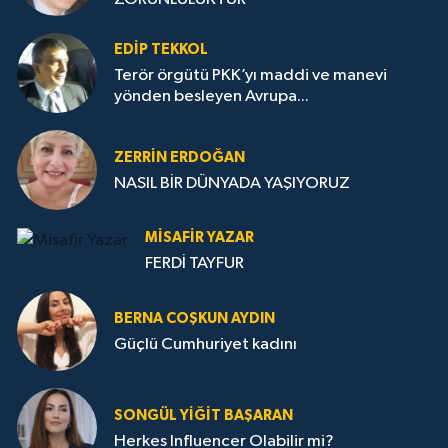
EDIP TEKKOL
Terör örgütü PKK’yı maddi ve manevi
yönden besleyen Avrupa...
ZERRIN ERDOĞAN
NASIL BİR DÜNYADA YAŞIYORUZ
MISAFIR YAZAR
FERDİ TAYFUR
BERNA COŞKUN AYDIN
Güçlü Cumhuriyet kadını
SONGÜL YIĞIT BAŞARAN
Herkes Influencer Olabilir mi?