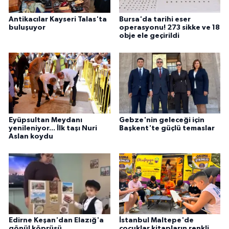
Antikacılar Kayseri Talas'ta
Bursa'da tarihi eser
buluşuyor
operasyonu! 273 sikke ve 18
obje ele geçirildi
Eyüpsultan Meydanı
Gebze'nin geleceği için
yenileniyor... İlk taşı Nuri
Başkent'te güçlü temaslar
Aslan koydu
Edirne Keşan'dan Elazığ'a
İstanbul Maltepe'de
gönül köprüsü
çocuklar kitapların renkli