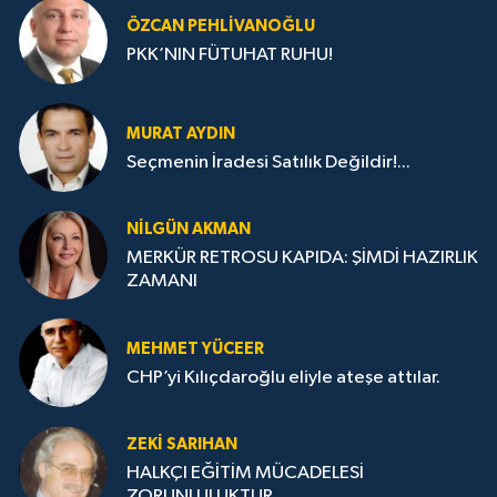
ÖZCAN PEHLIVANOĞLU
PKK’NIN FÜTUHAT RUHU!
MURAT AYDIN
Seçmenin İradesi Satılık Değildir!...
NILGÜN AKMAN
MERKÜR RETROSU KAPIDA: ŞİMDİ HAZIRLIK
ZAMANI
MEHMET YÜCEER
CHP’yi Kılıçdaroğlu eliyle ateşe attılar.
ZEKI SARIHAN
HALKÇI EĞİTİM MÜCADELESİ
ZORUNLULUKTUR