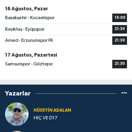
16 Ağustos, Pazar
Başakşehir - Kocaelispor
19:00
Beşiktaş - Eyüpspor
21:30
Amed - Erzurumspor FK
21:30
17 Ağustos, Pazartesi
Samsunspor - Göztepe
21:30
Yazarlar
HÜSEYIN ADALAN
HİÇ VE D17