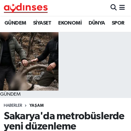
GÜNDEM
Nöbetçi Eczaneler
GÜNDEM
SİYASET
EKONOMİ
DÜNYA
SPOR
SİYASET
Hava Durumu
EKONOMİ
Aydin Namaz Vakitleri
DÜNYA
Trafik Durumu
SPOR
Süper Lig Puan Durumu ve Fikstür
GÜNDEM
MAGAZİN
Tüm Manşetler
HABERLER
YAŞAM
YAŞAM
Son Dakika Haberleri
Sakarya'da metrobüslerde
yeni düzenleme
Haber Arşivi