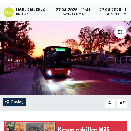
HABER MERKEZI
27.04.2026 - 11:41
27.04.2026 - 11:
EDITÖR
YAYINLANMA
GÜNCELLEME
Paylaş
-
+
A
A
Keşan eski İlçe Millî