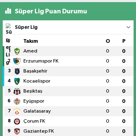
Süper Lig Puan Durumu
Süper Lig
#
Takım
O
P
1
Amed
0
0
2
Erzurumspor FK
0
0
3
Başakşehir
0
0
4
Kocaelispor
0
0
5
Beşiktaş
0
0
6
Eyüpspor
0
0
7
Galatasaray
0
0
8
Çorum FK
0
0
9
Gaziantep FK
0
0