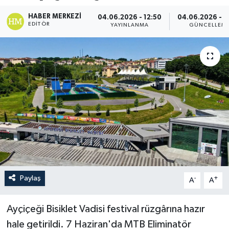
HABER MERKEZI
04.06.2026 - 12:50
04.06.2026 - 1
EDITÖR
YAYINLANMA
GÜNCELLEM
Paylaş
-
+
A
A
Ayçiçeği Bisiklet Vadisi festival rüzgârına hazır
hale getirildi. 7 Haziran'da MTB Eliminatör