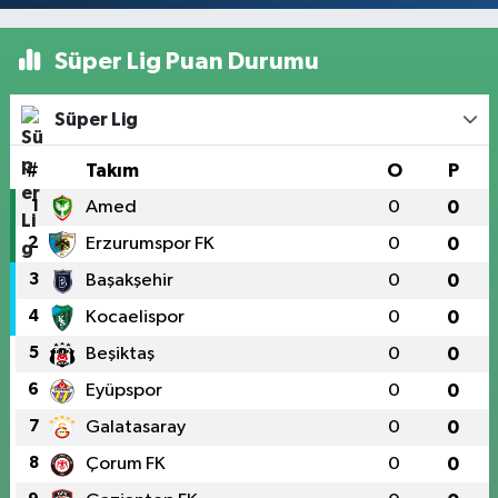
Süper Lig Puan Durumu
Süper Lig
#
Takım
O
P
1
Amed
0
0
2
Erzurumspor FK
0
0
3
Başakşehir
0
0
4
Kocaelispor
0
0
5
Beşiktaş
0
0
6
Eyüpspor
0
0
7
Galatasaray
0
0
8
Çorum FK
0
0