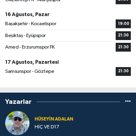
16 Ağustos, Pazar
Başakşehir - Kocaelispor
19:00
Beşiktaş - Eyüpspor
21:30
Amed - Erzurumspor FK
21:30
17 Ağustos, Pazartesi
Samsunspor - Göztepe
21:30
Yazarlar
HÜSEYIN ADALAN
HİÇ VE D17