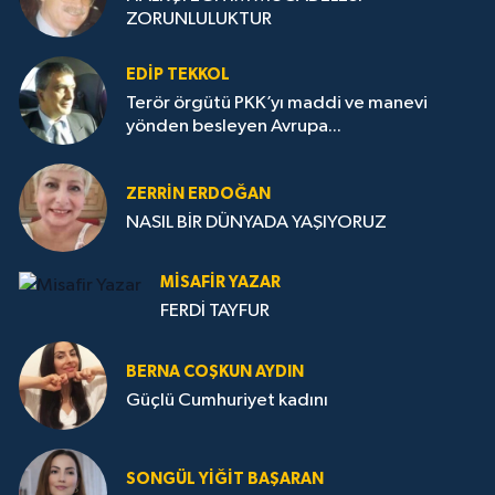
ZORUNLULUKTUR
EDIP TEKKOL
Terör örgütü PKK’yı maddi ve manevi
yönden besleyen Avrupa...
ZERRIN ERDOĞAN
NASIL BİR DÜNYADA YAŞIYORUZ
MISAFIR YAZAR
FERDİ TAYFUR
BERNA COŞKUN AYDIN
Güçlü Cumhuriyet kadını
SONGÜL YIĞIT BAŞARAN