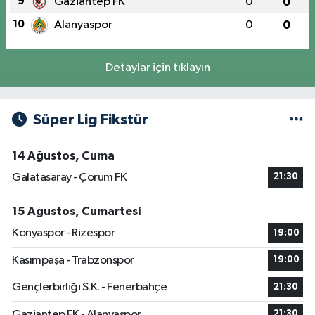
9
Gaziantep FK
0
0
10
Alanyaspor
0
0
Detaylar için tıklayın
Süper Lig Fikstür
14 Ağustos, Cuma
Galatasaray - Çorum FK
21:30
15 Ağustos, Cumartesi
Konyaspor - Rizespor
19:00
Kasımpaşa - Trabzonspor
19:00
Gençlerbirliği S.K. - Fenerbahçe
21:30
Gaziantep FK - Alanyaspor
21:30