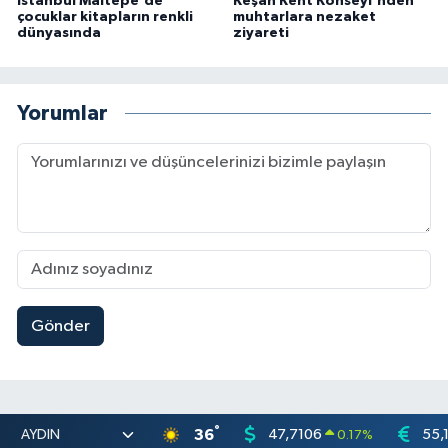
İstanbul Maltepe'de
Keşan Kent Konseyi'nden
çocuklar kitapların renkli
muhtarlara nezaket
dünyasında
ziyareti
Yorumlar
Gönder
°
36
47,7106
55,
0.17
%