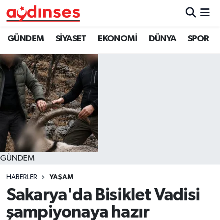
GÜNDEM
Nöbetçi Eczaneler
GÜNDEM
SİYASET
EKONOMİ
DÜNYA
SPOR
SİYASET
Hava Durumu
EKONOMİ
Aydin Namaz Vakitleri
DÜNYA
Trafik Durumu
SPOR
Süper Lig Puan Durumu ve Fikstür
GÜNDEM
MAGAZİN
Tüm Manşetler
HABERLER
YAŞAM
YAŞAM
Son Dakika Haberleri
Sakarya'da Bisiklet Vadisi
şampiyonaya hazır
Haber Arşivi