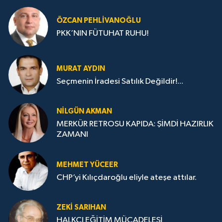
ÖZCAN PEHLIVANOĞLU
PKK’NIN FÜTUHAT RUHU!
MURAT AYDIN
Seçmenin İradesi Satılık Değildir!...
NILGÜN AKMAN
MERKÜR RETROSU KAPIDA: ŞİMDİ HAZIRLIK
ZAMANI
MEHMET YÜCEER
CHP’yi Kılıçdaroğlu eliyle ateşe attılar.
ZEKI SARIHAN
HALKÇI EĞİTİM MÜCADELESİ