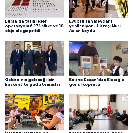
Bursa'da tarihi eser
Eyüpsultan Meydanı
operasyonu! 273 sikke ve 18
yenileniyor... İlk taşı Nuri
obje ele geçirildi
Aslan koydu
Gebze'nin geleceği için
Edirne Keşan'dan Elazığ'a
Başkent'te güçlü temaslar
gönül köprüsü