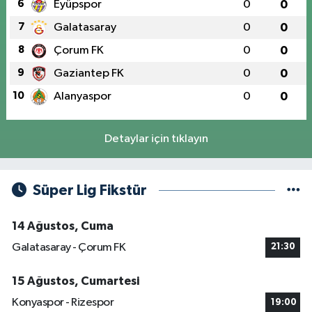
6
Eyüpspor
0
0
7
Galatasaray
0
0
8
Çorum FK
0
0
9
Gaziantep FK
0
0
10
Alanyaspor
0
0
Detaylar için tıklayın
Süper Lig Fikstür
14 Ağustos, Cuma
Galatasaray - Çorum FK
21:30
15 Ağustos, Cumartesi
Konyaspor - Rizespor
19:00