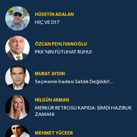
HÜSEYIN ADALAN
HİÇ VE D17
ÖZCAN PEHLIVANOĞLU
PKK’NIN FÜTUHAT RUHU!
MURAT AYDIN
Seçmenin İradesi Satılık Değildir!...
NILGÜN AKMAN
MERKÜR RETROSU KAPIDA: ŞİMDİ HAZIRLIK
ZAMANI
MEHMET YÜCEER