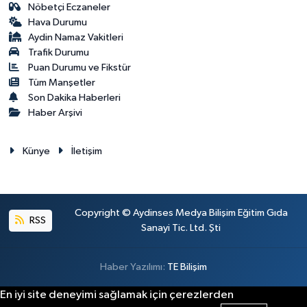
Nöbetçi Eczaneler
Hava Durumu
Aydin Namaz Vakitleri
Trafik Durumu
Puan Durumu ve Fikstür
Tüm Manşetler
Son Dakika Haberleri
Haber Arşivi
Künye
İletişim
Copyright © Aydinses Medya Bilişim Eğitim Gıda
RSS
Sanayi Tic. Ltd. Şti
Haber Yazılımı:
TE Bilişim
En iyi site deneyimi sağlamak için çerezlerden