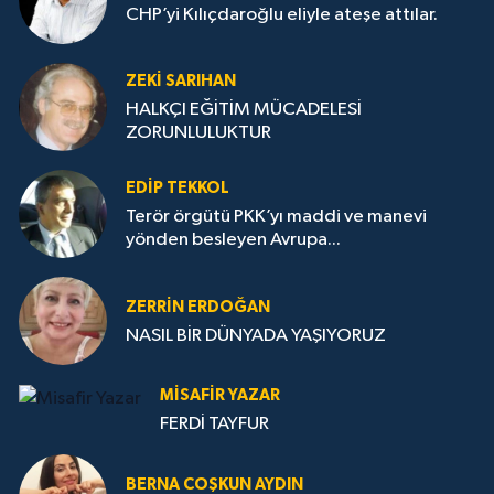
CHP’yi Kılıçdaroğlu eliyle ateşe attılar.
ZEKI SARIHAN
HALKÇI EĞİTİM MÜCADELESİ
ZORUNLULUKTUR
EDIP TEKKOL
Terör örgütü PKK’yı maddi ve manevi
yönden besleyen Avrupa...
ZERRIN ERDOĞAN
NASIL BİR DÜNYADA YAŞIYORUZ
MISAFIR YAZAR
FERDİ TAYFUR
BERNA COŞKUN AYDIN