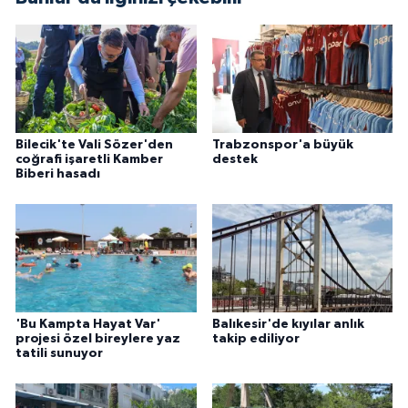
Bilecik'te Vali Sözer'den
Trabzonspor'a büyük
coğrafi işaretli Kamber
destek
Biberi hasadı
'Bu Kampta Hayat Var'
Balıkesir'de kıyılar anlık
projesi özel bireylere yaz
takip ediliyor
tatili sunuyor