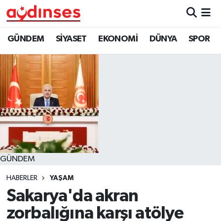
GÜNDEM
Nöbetçi Eczaneler
GÜNDEM
SİYASET
EKONOMİ
DÜNYA
SPOR
SİYASET
Hava Durumu
EKONOMİ
Aydin Namaz Vakitleri
DÜNYA
Trafik Durumu
SPOR
Süper Lig Puan Durumu ve Fikstür
GÜNDEM
MAGAZİN
Tüm Manşetler
HABERLER
YAŞAM
YAŞAM
Son Dakika Haberleri
Sakarya'da akran
zorbalığına karşı atölye
Haber Arşivi