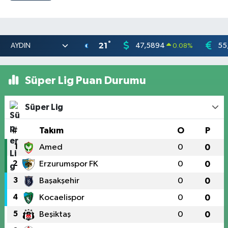
°
21
47,5894
55
0.08
%
Süper Lig Puan Durumu
Süper Lig
#
Takım
O
P
1
Amed
0
0
2
Erzurumspor FK
0
0
3
Başakşehir
0
0
4
Kocaelispor
0
0
5
Beşiktaş
0
0