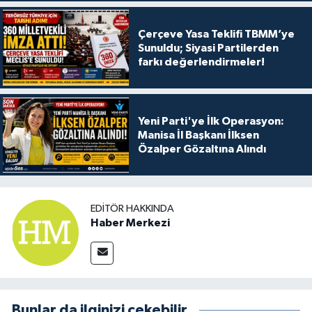
Çerçeve Yasa Teklifi TBMM’ye
Sunuldu; Siyasi Partilerden
farkı değerlendirmeler!
Yeni Parti'ye İlk Operasyon:
Manisa İl Başkanı İlksen
Özalper Gözaltına Alındı
EDITÖR HAKKINDA
Haber Merkezi
Bunlar da ilginizi çekebilir