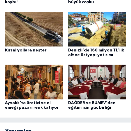
kaybı!
büyük coşku
Kırsal yollara neşter
Denizli'de 160 milyon TL'lik
alt ve üstyapı yatırımı
Ayvalık'ta üretici ve el
DAĞDER ve BUMEV'den
emeği pazarı renk katıyor
eğitim için güç birliği