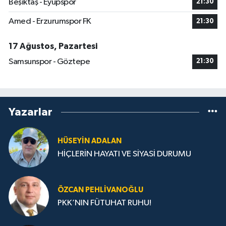
Beşiktaş - Eyüpspor
21:30
Amed - Erzurumspor FK
21:30
17 Ağustos, Pazartesi
Samsunspor - Göztepe
21:30
Yazarlar
HÜSEYIN ADALAN
HİÇLERİN HAYATI VE SİYASİ DURUMU
ÖZCAN PEHLIVANOĞLU
PKK’NIN FÜTUHAT RUHU!