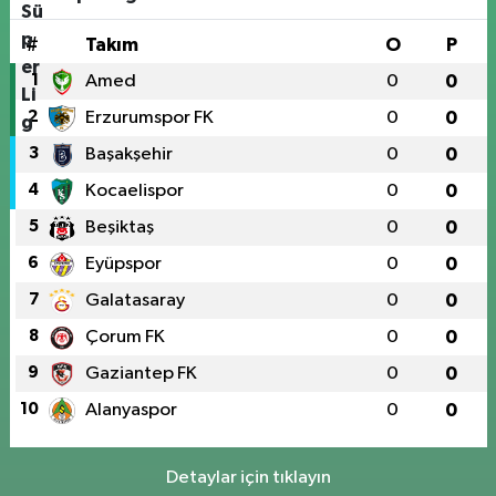
#
Takım
O
P
1
Amed
0
0
2
Erzurumspor FK
0
0
3
Başakşehir
0
0
4
Kocaelispor
0
0
5
Beşiktaş
0
0
6
Eyüpspor
0
0
7
Galatasaray
0
0
8
Çorum FK
0
0
9
Gaziantep FK
0
0
10
Alanyaspor
0
0
Detaylar için tıklayın