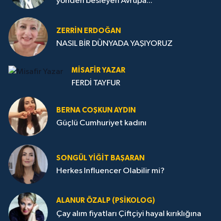
yönden besleyen Avrupa...
ZERRIN ERDOĞAN
NASIL BİR DÜNYADA YAŞIYORUZ
MISAFIR YAZAR
FERDİ TAYFUR
BERNA COŞKUN AYDIN
Güçlü Cumhuriyet kadını
SONGÜL YIĞIT BAŞARAN
Herkes Influencer Olabilir mi?
ALANUR ÖZALP (PSIKOLOG)
Çay alım fiyatları Çiftçiyi hayal kırıklığına