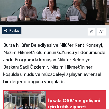
Paylaş
-
+
A
A
Bursa Nilüfer Belediyesi ve Nilüfer Kent Konseyi,
Nâzım Hikmet'i ölümünün 63'üncü yıl dönümünde
andı. Programda konuşan Nilüfer Belediye
Başkanı Şadi Özdemir, Nâzım Hikmet'in her
koşulda umudu ve mücadeleyi aşılayan evrensel
bir değer olduğunu vurguladı.
İpsala OSB'nin gelişimi
için kritik ziyaret