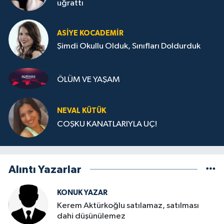
uğrattı
ASIYE KOCADEMİR
Şimdi Okullu Olduk, Sınıfları Doldurduk
ÖLÜM VE YAŞAM
NEVAL KÜTÜK
COŞKU KANATLARIYLA UÇ!
Alıntı Yazarlar
KONUK YAZAR
Kerem Aktürkoğlu satılamaz, satılması
dahi düşünülemez