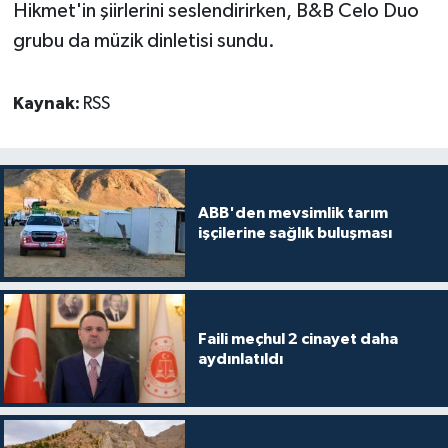
Hikmet'in şiirlerini seslendirirken, B&B Celo Duo
grubu da müzik dinletisi sundu.
Kaynak:
RSS
ABB'den mevsimlik tarım
işçilerine sağlık buluşması
Faili meçhul 2 cinayet daha
aydınlatıldı