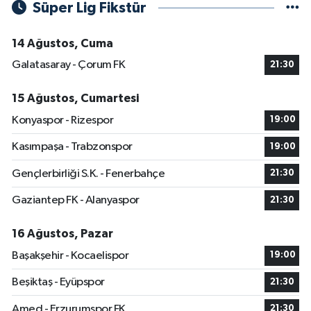
Süper Lig Fikstür
14 Ağustos, Cuma
Galatasaray - Çorum FK
21:30
15 Ağustos, Cumartesi
Konyaspor - Rizespor
19:00
Kasımpaşa - Trabzonspor
19:00
Gençlerbirliği S.K. - Fenerbahçe
21:30
Gaziantep FK - Alanyaspor
21:30
16 Ağustos, Pazar
Başakşehir - Kocaelispor
19:00
Beşiktaş - Eyüpspor
21:30
Amed - Erzurumspor FK
21:30