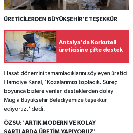
ÜRETİCİLERDEN BÜYÜKŞEHİR'E TEŞEKKÜR
Antalya'da Korkuteli
üreticisine çifte destek
Hasat dönemini tamamladıklarını söyleyen üretici
Hamdiye Kanal, 'Kozalarımızı topladık. Süreç
boyunca bizlere verilen desteklerden dolayı
Muğla Büyükşehir Belediyemize teşekkür
ediyoruz.' dedi.
ÖZSU: 'ARTIK MODERN VE KOLAY
ŞARTLARDA ÜRETİM YAPIYORUZ'