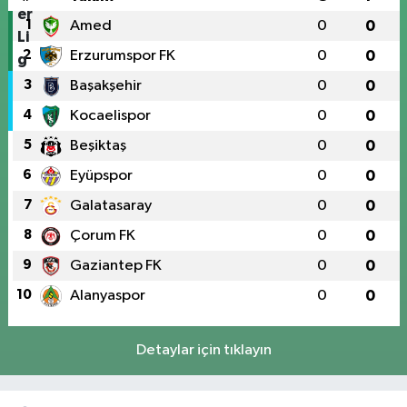
1
Amed
0
0
2
Erzurumspor FK
0
0
3
Başakşehir
0
0
4
Kocaelispor
0
0
5
Beşiktaş
0
0
6
Eyüpspor
0
0
7
Galatasaray
0
0
8
Çorum FK
0
0
9
Gaziantep FK
0
0
10
Alanyaspor
0
0
Detaylar için tıklayın