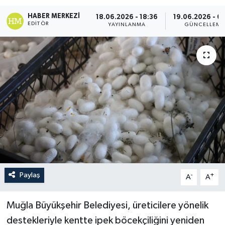
HABER MERKEZI
18.06.2026 - 18:36
19.06.2026 - 0
EDITÖR
YAYINLANMA
GÜNCELLEME
Paylaş
-
+
A
A
Muğla Büyükşehir Belediyesi, üreticilere yönelik
destekleriyle kentte ipek böcekçiliğini yeniden