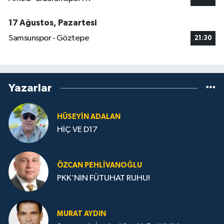
17 Ağustos, Pazartesi
Samsunspor - Göztepe
21:30
Yazarlar
HÜSEYIN ADALAN
HİÇ VE D17
ÖZCAN PEHLIVANOĞLU
PKK’NIN FÜTUHAT RUHU!
MURAT AYDIN