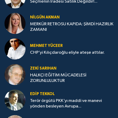
Seçmenin İradesi Satılık Değildir!...
NILGÜN AKMAN
MERKÜR RETROSU KAPIDA: ŞİMDİ HAZIRLIK
ZAMANI
MEHMET YÜCEER
CHP’yi Kılıçdaroğlu eliyle ateşe attılar.
ZEKI SARIHAN
HALKÇI EĞİTİM MÜCADELESİ
ZORUNLULUKTUR
EDIP TEKKOL
Terör örgütü PKK’yı maddi ve manevi
yönden besleyen Avrupa...