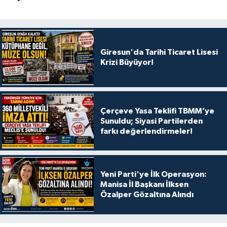
Giresun'da Tarihi Ticaret Lisesi
Krizi Büyüyor!
Çerçeve Yasa Teklifi TBMM’ye
Sunuldu; Siyasi Partilerden
farkı değerlendirmeler!
Yeni Parti'ye İlk Operasyon:
Manisa İl Başkanı İlksen
Özalper Gözaltına Alındı