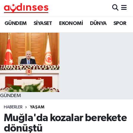
GÜNDEM
Nöbetçi Eczaneler
GÜNDEM
SİYASET
EKONOMİ
DÜNYA
SPOR
SİYASET
Hava Durumu
EKONOMİ
Aydin Namaz Vakitleri
DÜNYA
Trafik Durumu
SPOR
Süper Lig Puan Durumu ve Fikstür
GÜNDEM
MAGAZİN
Tüm Manşetler
HABERLER
YAŞAM
YAŞAM
Son Dakika Haberleri
Muğla'da kozalar berekete
dönüştü
Haber Arşivi