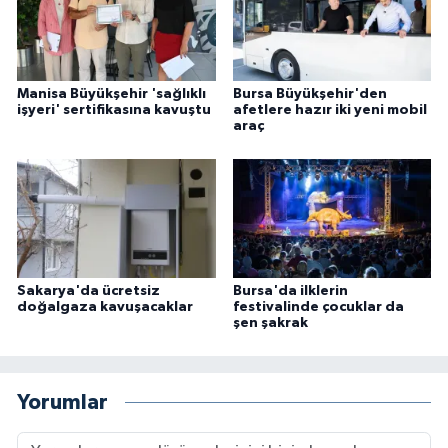
Manisa Büyükşehir 'sağlıklı
Bursa Büyükşehir'den
işyeri' sertifikasına kavuştu
afetlere hazır iki yeni mobil
araç
Sakarya'da ücretsiz
Bursa'da ilklerin
doğalgaza kavuşacaklar
festivalinde çocuklar da
şen şakrak
Yorumlar