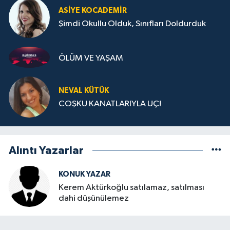
ASIYE KOCADEMİR
Şimdi Okullu Olduk, Sınıfları Doldurduk
ÖLÜM VE YAŞAM
NEVAL KÜTÜK
COŞKU KANATLARIYLA UÇ!
Alıntı Yazarlar
KONUK YAZAR
Kerem Aktürkoğlu satılamaz, satılması
dahi düşünülemez