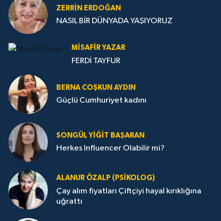
ZERRIN ERDOĞAN
NASIL BİR DÜNYADA YAŞIYORUZ
MISAFIR YAZAR
FERDİ TAYFUR
BERNA COŞKUN AYDIN
Güçlü Cumhuriyet kadını
SONGÜL YIĞIT BAŞARAN
Herkes Influencer Olabilir mi?
ALANUR ÖZALP (PSIKOLOG)
Çay alım fiyatları Çiftçiyi hayal kırıklığına
uğrattı