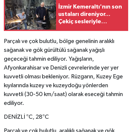
İzmir Kemeraltı'nın son
ustaları direniyor...
Çekiç sesleriyle
yaşayan miras
Parçalı ve çok bulutlu, bölge genelinin aralıklı
sağanak ve gök gürültülü sağanak yağışlı
geçeceği tahmin ediliyor. Yağışların,
Afyonkarahisar ve Denizli çevrelerinde yer yer
kuvvetli olması bekleniyor. Rüzgarın, Kuzey Ege
kıyılarında kuzey ve kuzeydoğu yönlerden
kuvvetli (30-50 km/saat) olarak eseceği tahmin
ediliyor.
DENİZLİ °C, 28°C
Parçalı ve çok bulutlu, aralıklı sağanak ve gök