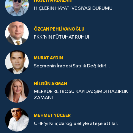
HÜSEYIN ADALAN
HİÇLERİN HAYATI VE SİYASİ DURUMU
ÖZCAN PEHLIVANOĞLU
PKK’NIN FÜTUHAT RUHU!
MURAT AYDIN
Seçmenin İradesi Satılık Değildir!...
NILGÜN AKMAN
MERKÜR RETROSU KAPIDA: ŞİMDİ HAZIRLIK
ZAMANI
MEHMET YÜCEER
CHP’yi Kılıçdaroğlu eliyle ateşe attılar.