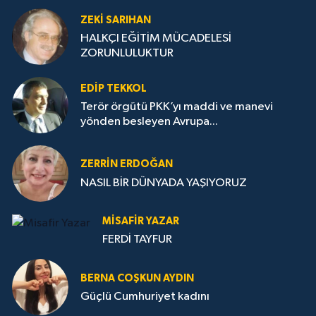
ZEKI SARIHAN
HALKÇI EĞİTİM MÜCADELESİ
ZORUNLULUKTUR
EDIP TEKKOL
Terör örgütü PKK’yı maddi ve manevi
yönden besleyen Avrupa...
ZERRIN ERDOĞAN
NASIL BİR DÜNYADA YAŞIYORUZ
MISAFIR YAZAR
FERDİ TAYFUR
BERNA COŞKUN AYDIN
Güçlü Cumhuriyet kadını