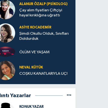
ALANUR ÖZALP (PSIKOLOG)
Çay alım fiyatları Çiftçiyi
hayal kırıklığına uğrattı
ASIYE KOCADEMİR
Şimdi Okullu Olduk, Sınıfları
Doldurduk
ÖLÜM VE YAŞAM
NEVAL KÜTÜK
COŞKU KANATLARIYLA UÇ!
lıntı Yazarlar
KONUK YAZAR