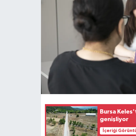
Bursa Keles'
genişliyor
İçeriği Görünt