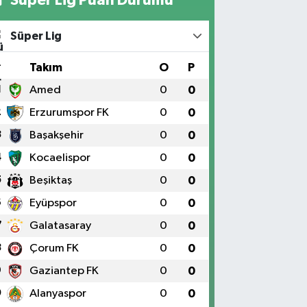
Süper Lig
#
Takım
O
P
1
Amed
0
0
2
Erzurumspor FK
0
0
3
Başakşehir
0
0
4
Kocaelispor
0
0
5
Beşiktaş
0
0
6
Eyüpspor
0
0
7
Galatasaray
0
0
8
Çorum FK
0
0
9
Gaziantep FK
0
0
0
Alanyaspor
0
0