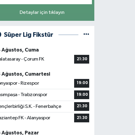
Detaylar için tıklayın
Süper Lig Fikstür
4 Ağustos, Cuma
latasaray - Çorum FK
21:30
5 Ağustos, Cumartesi
nyaspor - Rizespor
19:00
sımpaşa - Trabzonspor
19:00
nçlerbirliği S.K. - Fenerbahçe
21:30
ziantep FK - Alanyaspor
21:30
6 Ağustos, Pazar