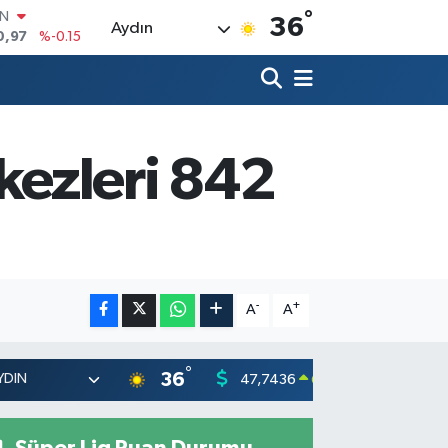
°
R
36
Aydın
36
%0.18
10
%0.32
İN
11
%0.38
ALTIN
55
%0
kezleri 842
00
9
%-14
IN
0,97
%-0.15
-
+
A
A
°
36
47,7436
55,251
0.18
%
Süper Lig Puan Durumu