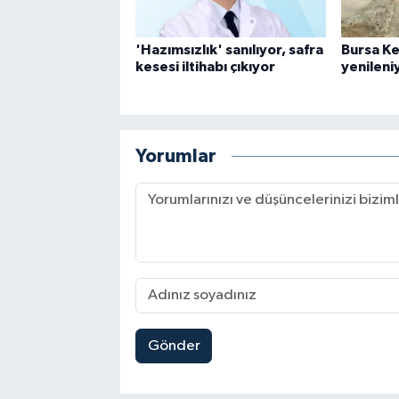
'Hazımsızlık' sanılıyor, safra
Bursa Ke
kesesi iltihabı çıkıyor
yenileni
Yorumlar
Gönder