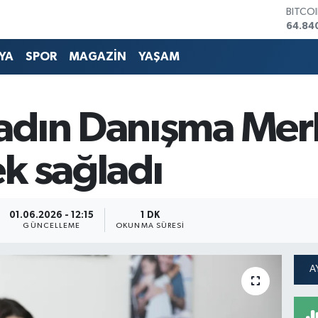
DOLA
47,74
EURO
55,25
YA
SPOR
MAGAZİN
YAŞAM
STERL
64,48
GRAM 
6660.
adın Danışma Mer
BİST1
13.77
BITCO
k sağladı
64.84
01.06.2026 - 12:15
1 DK
GÜNCELLEME
OKUNMA SÜRESI