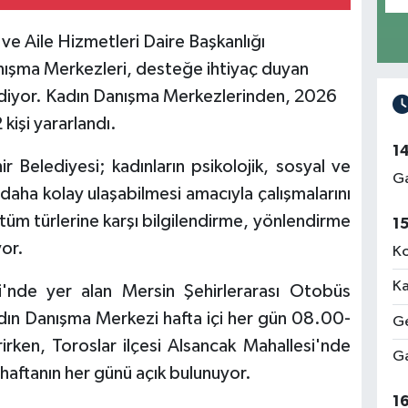
ve Aile Hizmetleri Daire Başkanlığı
ışma Merkezleri, desteğe ihtiyaç duyan
diyor. Kadın Danışma Merkezlerinden, 2026
kişi yararlandı.
1
r Belediyesi; kadınların psikolojik, sosyal ve
Ga
 daha kolay ulaşabilmesi amacıyla çalışmalarını
üm türlerine karşı bilgilendirme, yönlendirme
1
yor.
Ko
Ka
si'nde yer alan Mersin Şehirlerarası Otobüs
dın Danışma Merkezi hafta içi her gün 08.00-
Ge
irken, Toroslar ilçesi Alsancak Mahallesi'nde
Ga
haftanın her günü açık bulunuyor.
1