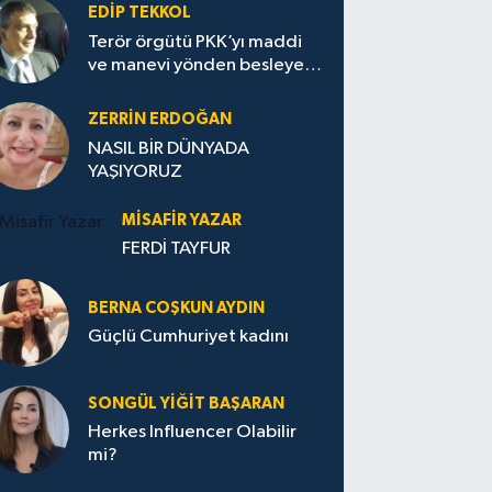
EDIP TEKKOL
Terör örgütü PKK’yı maddi
ve manevi yönden besleyen
Avrupa...
ZERRIN ERDOĞAN
NASIL BİR DÜNYADA
YAŞIYORUZ
MISAFIR YAZAR
FERDİ TAYFUR
BERNA COŞKUN AYDIN
Güçlü Cumhuriyet kadını
SONGÜL YIĞIT BAŞARAN
Herkes Influencer Olabilir
mi?