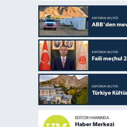
EDITÖRÜN SEÇTIĞI
ABB'den mevsi
EDITÖRÜN SEÇTIĞI
Faili meçhul 
EDITÖRÜN SEÇTIĞI
Türkiye Kültü
EDITÖR HAKKINDA
Haber Merkezi