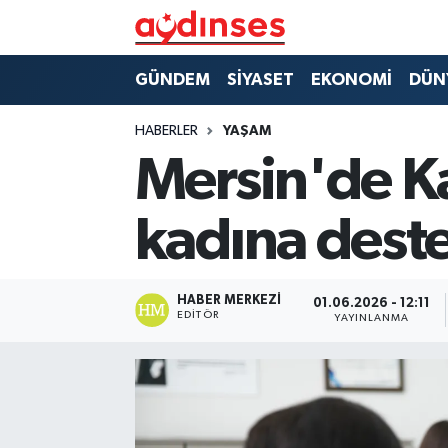
GÜNDEM
Nöbetçi Eczaneler
GÜNDEM
SİYASET
EKONOMİ
DÜN
SİYASET
Hava Durumu
HABERLER
YAŞAM
Mersin'de K
EKONOMİ
Aydin Namaz Vakitleri
kadına deste
DÜNYA
Trafik Durumu
SPOR
Süper Lig Puan Durumu ve Fikstür
HABER MERKEZI
01.06.2026 - 12:11
EDITÖR
YAYINLANMA
MAGAZİN
Tüm Manşetler
YAŞAM
Son Dakika Haberleri
Haber Arşivi