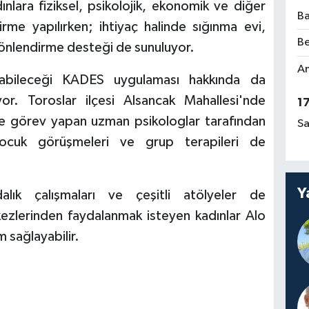
lara fiziksel, psikolojik, ekonomik ve diğer
Ba
irme yapılırken; ihtiyaç halinde sığınma evi,
Be
 yönlendirme desteği de sunuluyor.
Am
anabileceği KADES uygulaması hakkında da
üyor. Toroslar ilçesi Alsancak Mahallesi'nde
1
 görev yapan uzman psikologlar tarafından
Sa
 çocuk görüşmeleri ve grup terapileri de
Y
dalık çalışmaları ve çeşitli atölyeler de
ezlerinden faydalanmak isteyen kadınlar Alo
 sağlayabilir.