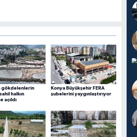
 gökdelenlerin
Konya Büyükşehir FERA
 sahil halkın
şubelerini yaygınlaştırıyor
e açıldı