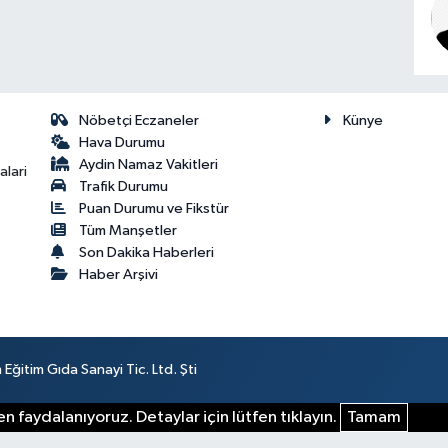
Nöbetçi Eczaneler
Künye
Hava Durumu
Aydin Namaz Vakitleri
lari
Trafik Durumu
Puan Durumu ve Fikstür
Tüm Manşetler
Son Dakika Haberleri
Haber Arşivi
ğitim Gıda Sanayi Tic. Ltd. Şti
n faydalanıyoruz. Detaylar için lütfen tıklayın.
Tamam