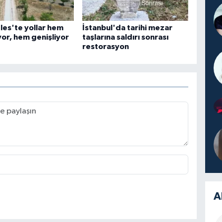
les'te yollar hem
İstanbul'da tarihi mezar
yor, hem genişliyor
taşlarına saldırı sonrası
restorasyon
A