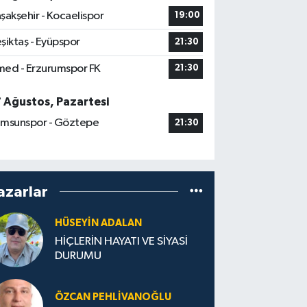
şakşehir - Kocaelispor
19:00
şiktaş - Eyüpspor
21:30
ed - Erzurumspor FK
21:30
7 Ağustos, Pazartesi
msunspor - Göztepe
21:30
azarlar
HÜSEYIN ADALAN
HİÇLERİN HAYATI VE SİYASİ
DURUMU
ÖZCAN PEHLIVANOĞLU