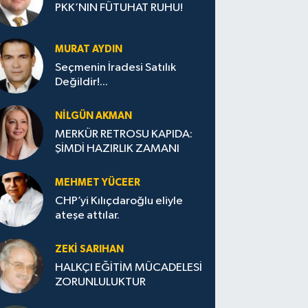
PKK’NIN FÜTUHAT RUHU!
MURAT AYDIN
Seçmenin İradesi Satılık
Değildir!...
NILGÜN AKMAN
MERKÜR RETROSU KAPIDA:
ŞİMDİ HAZIRLIK ZAMANI
MEHMET YÜCEER
CHP’yi Kılıçdaroğlu eliyle
ateşe attılar.
ZEKI SARIHAN
HALKÇI EĞİTİM MÜCADELESİ
ZORUNLULUKTUR