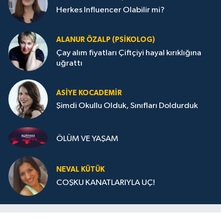
Herkes Influencer Olabilir mi?
ALANUR ÖZALP (PSIKOLOG)
Çay alım fiyatları Çiftçiyi hayal kırıklığına
uğrattı
ASIYE KOCADEMİR
Şimdi Okullu Olduk, Sınıfları Doldurduk
ÖLÜM VE YAŞAM
NEVAL KÜTÜK
COŞKU KANATLARIYLA UÇ!