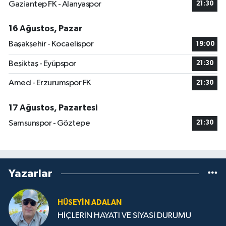
Gaziantep FK - Alanyaspor
21:30
16 Ağustos, Pazar
Başakşehir - Kocaelispor
19:00
Beşiktaş - Eyüpspor
21:30
Amed - Erzurumspor FK
21:30
17 Ağustos, Pazartesi
Samsunspor - Göztepe
21:30
Yazarlar
HÜSEYIN ADALAN
HİÇLERİN HAYATI VE SİYASİ DURUMU