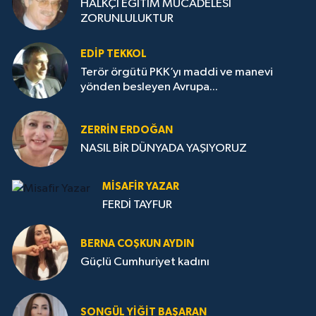
HALKÇI EĞİTİM MÜCADELESİ
ZORUNLULUKTUR
EDIP TEKKOL
Terör örgütü PKK’yı maddi ve manevi
yönden besleyen Avrupa...
ZERRIN ERDOĞAN
NASIL BİR DÜNYADA YAŞIYORUZ
MISAFIR YAZAR
FERDİ TAYFUR
BERNA COŞKUN AYDIN
Güçlü Cumhuriyet kadını
SONGÜL YIĞIT BAŞARAN