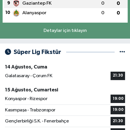
9
Gaziantep FK
0
0
10
Alanyaspor
0
0
Detaylar için tıklayın
Süper Lig Fikstür
14 Ağustos, Cuma
Galatasaray - Çorum FK
21:30
15 Ağustos, Cumartesi
Konyaspor - Rizespor
19:00
Kasımpaşa - Trabzonspor
19:00
Gençlerbirliği S.K. - Fenerbahçe
21:30