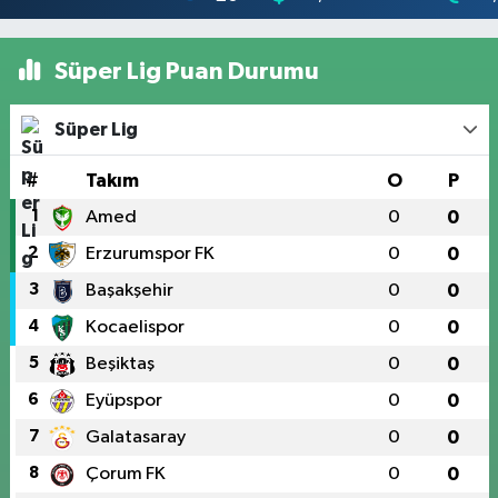
Süper Lig Puan Durumu
Süper Lig
#
Takım
O
P
1
Amed
0
0
2
Erzurumspor FK
0
0
3
Başakşehir
0
0
4
Kocaelispor
0
0
5
Beşiktaş
0
0
6
Eyüpspor
0
0
7
Galatasaray
0
0
8
Çorum FK
0
0