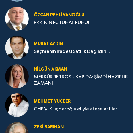
ÖZCAN PEHLIVANOĞLU
PKK’NIN FÜTUHAT RUHU!
MURAT AYDIN
Seçmenin İradesi Satılık Değildir!...
NILGÜN AKMAN
MERKÜR RETROSU KAPIDA: ŞİMDİ HAZIRLIK
ZAMANI
MEHMET YÜCEER
CHP’yi Kılıçdaroğlu eliyle ateşe attılar.
ZEKI SARIHAN