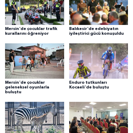
Mersin'de çocuklar trafik
Balıkesir'de edebiyatın
kurallarını öğreniyor
iyileştirici gücü konuşuldu
Mersin'de çocuklar
Enduro tutkunları
geleneksel oyunlarla
Kocaeli'de buluştu
buluştu