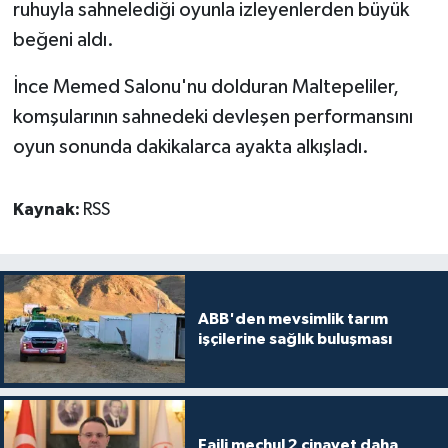
ruhuyla sahnelediği oyunla izleyenlerden büyük
beğeni aldı.
İnce Memed Salonu'nu dolduran Maltepeliler,
komşularının sahnedeki devleşen performansını
oyun sonunda dakikalarca ayakta alkışladı.
Kaynak:
RSS
ABB'den mevsimlik tarım
işçilerine sağlık buluşması
Faili meçhul 2 cinayet daha