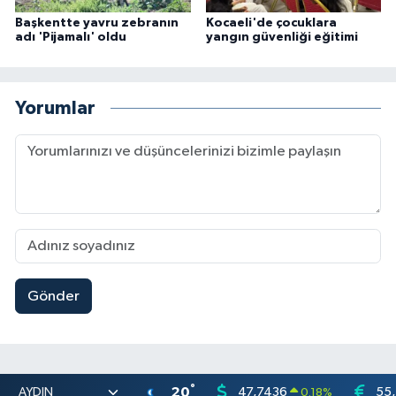
Başkentte yavru zebranın
Kocaeli'de çocuklara
adı 'Pijamalı' oldu
yangın güvenliği eğitimi
Yorumlar
Gönder
°
20
47,7436
55
0.18
%