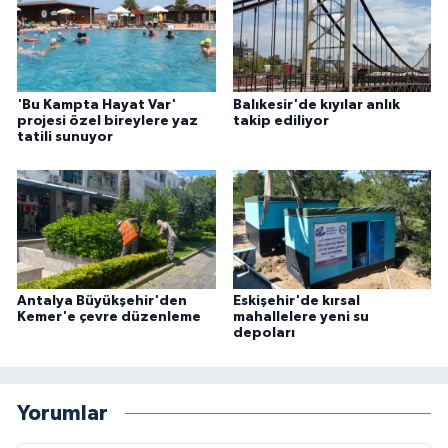
'Bu Kampta Hayat Var'
Balıkesir'de kıyılar anlık
projesi özel bireylere yaz
takip ediliyor
tatili sunuyor
Antalya Büyükşehir'den
Eskişehir'de kırsal
Kemer'e çevre düzenleme
mahallelere yeni su
depoları
Yorumlar