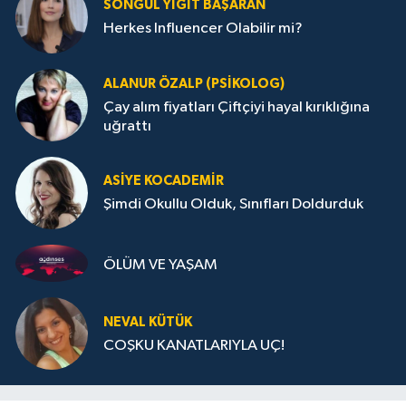
SONGÜL YIĞIT BAŞARAN
Herkes Influencer Olabilir mi?
ALANUR ÖZALP (PSIKOLOG)
Çay alım fiyatları Çiftçiyi hayal kırıklığına
uğrattı
ASIYE KOCADEMİR
Şimdi Okullu Olduk, Sınıfları Doldurduk
ÖLÜM VE YAŞAM
NEVAL KÜTÜK
COŞKU KANATLARIYLA UÇ!