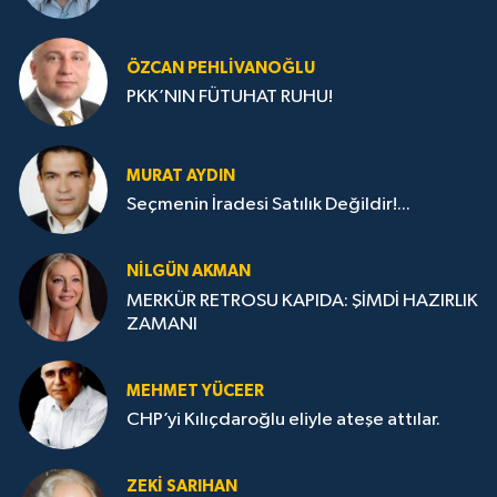
ÖZCAN PEHLIVANOĞLU
PKK’NIN FÜTUHAT RUHU!
MURAT AYDIN
Seçmenin İradesi Satılık Değildir!...
NILGÜN AKMAN
MERKÜR RETROSU KAPIDA: ŞİMDİ HAZIRLIK
ZAMANI
MEHMET YÜCEER
CHP’yi Kılıçdaroğlu eliyle ateşe attılar.
ZEKI SARIHAN