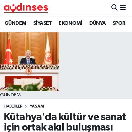
GÜNDEM
Nöbetçi Eczaneler
GÜNDEM
SİYASET
EKONOMİ
DÜNYA
SPOR
SİYASET
Hava Durumu
EKONOMİ
Aydin Namaz Vakitleri
DÜNYA
Trafik Durumu
SPOR
Süper Lig Puan Durumu ve Fikstür
GÜNDEM
MAGAZİN
Tüm Manşetler
HABERLER
YAŞAM
YAŞAM
Son Dakika Haberleri
Kütahya'da kültür ve sanat
için ortak akıl buluşması
Haber Arşivi