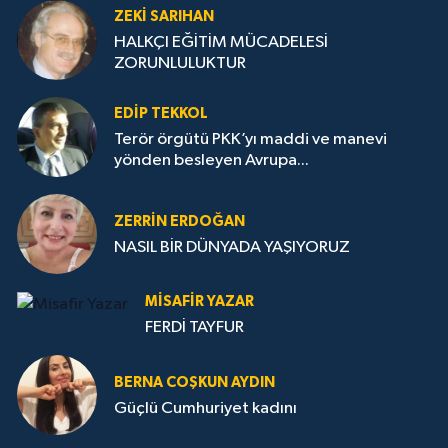
ZEKI SARIHAN
HALKÇI EĞİTİM MÜCADELESİ
ZORUNLULUKTUR
EDIP TEKKOL
Terör örgütü PKK’yı maddi ve manevi
yönden besleyen Avrupa...
ZERRIN ERDOĞAN
NASIL BİR DÜNYADA YAŞIYORUZ
MISAFIR YAZAR
FERDİ TAYFUR
BERNA COŞKUN AYDIN
Güçlü Cumhuriyet kadını