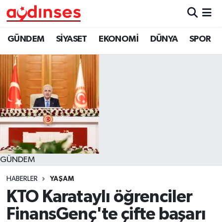
GÜNDEM
Nöbetçi Eczaneler
GÜNDEM
SİYASET
EKONOMİ
DÜNYA
SPOR
SİYASET
Hava Durumu
EKONOMİ
Aydin Namaz Vakitleri
DÜNYA
Trafik Durumu
SPOR
Süper Lig Puan Durumu ve Fikstür
GÜNDEM
MAGAZİN
Tüm Manşetler
HABERLER
YAŞAM
YAŞAM
Son Dakika Haberleri
KTO Karataylı öğrenciler
FinansGenç'te çifte başarı
Haber Arşivi