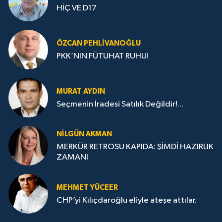
HİÇ VE D17
ÖZCAN PEHLIVANOĞLU
PKK’NIN FÜTUHAT RUHU!
MURAT AYDIN
Seçmenin İradesi Satılık Değildir!...
NILGÜN AKMAN
MERKÜR RETROSU KAPIDA: ŞİMDİ HAZIRLIK
ZAMANI
MEHMET YÜCEER
CHP’yi Kılıçdaroğlu eliyle ateşe attılar.