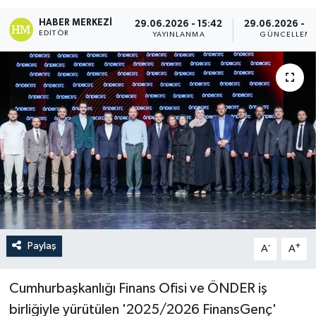
HABER MERKEZI
29.06.2026 - 15:42
29.06.2026 - 1
EDITÖR
YAYINLANMA
GÜNCELLEM
Paylaş
-
+
A
A
Cumhurbaşkanlığı Finans Ofisi ve ÖNDER iş
birliğiyle yürütülen '2025/2026 FinansGenç'