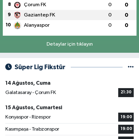
8
Çorum FK
0
0
9
Gaziantep FK
0
0
10
Alanyaspor
0
0
Detaylar için tıklayın
Süper Lig Fikstür
14 Ağustos, Cuma
Galatasaray - Çorum FK
21:30
15 Ağustos, Cumartesi
Konyaspor - Rizespor
19:00
Kasımpaşa - Trabzonspor
19:00