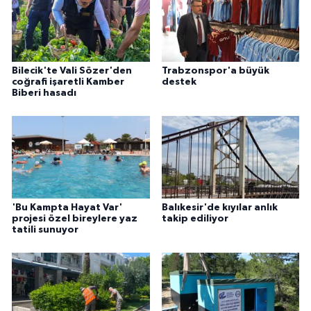
Bilecik'te Vali Sözer'den
Trabzonspor'a büyük
coğrafi işaretli Kamber
destek
Biberi hasadı
'Bu Kampta Hayat Var'
Balıkesir'de kıyılar anlık
projesi özel bireylere yaz
takip ediliyor
tatili sunuyor