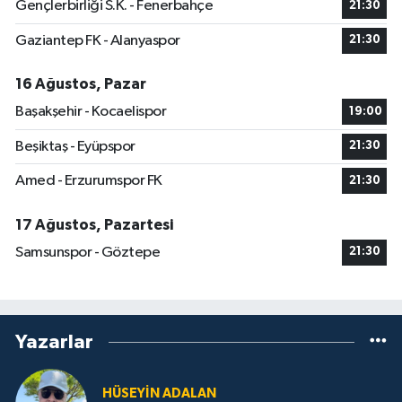
Gençlerbirliği S.K. - Fenerbahçe
21:30
Gaziantep FK - Alanyaspor
21:30
16 Ağustos, Pazar
Başakşehir - Kocaelispor
19:00
Beşiktaş - Eyüpspor
21:30
Amed - Erzurumspor FK
21:30
17 Ağustos, Pazartesi
Samsunspor - Göztepe
21:30
Yazarlar
HÜSEYIN ADALAN