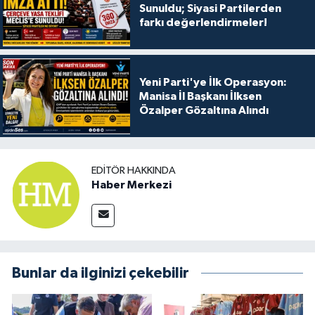
Sunuldu; Siyasi Partilerden
farkı değerlendirmeler!
Yeni Parti'ye İlk Operasyon:
Manisa İl Başkanı İlksen
Özalper Gözaltına Alındı
EDITÖR HAKKINDA
Haber Merkezi
Bunlar da ilginizi çekebilir