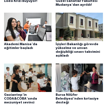
Lisesi Krizi Büyüyor!
Güzel Sanatlar Fakültesi
Mudanya'dan ayrıldı!
Akademi Manisa'da
İçişleri Bakanlığı görevde
eğitimler başladı
yükselme ve unvan
değişikliği sınavı takvimini
açıkladı
Gaziantep'in
Bursa Nilüfer
CODA&COBA'sında
Belediyesi'nden kırtasiye
mezuniyet sevinci
desteği