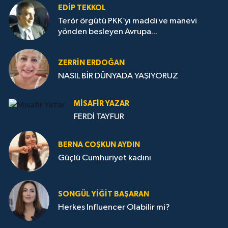
EDIP TEKKOL
Terör örgütü PKK’yı maddi ve manevi
yönden besleyen Avrupa...
ZERRIN ERDOĞAN
NASIL BİR DÜNYADA YAŞIYORUZ
MISAFIR YAZAR
FERDİ TAYFUR
BERNA COŞKUN AYDIN
Güçlü Cumhuriyet kadını
SONGÜL YIĞIT BAŞARAN
Herkes Influencer Olabilir mi?