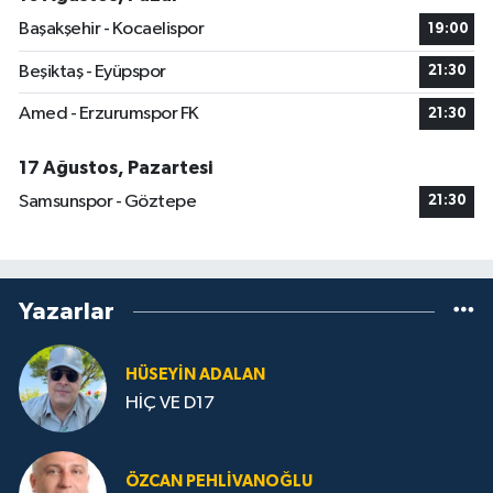
Başakşehir - Kocaelispor
19:00
Beşiktaş - Eyüpspor
21:30
Amed - Erzurumspor FK
21:30
17 Ağustos, Pazartesi
Samsunspor - Göztepe
21:30
Yazarlar
HÜSEYIN ADALAN
HİÇ VE D17
ÖZCAN PEHLIVANOĞLU