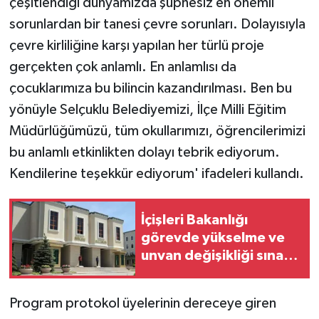
çeşitlendiği dünyamızda şüphesiz en önemli
sorunlardan bir tanesi çevre sorunları. Dolayısıyla
çevre kirliliğine karşı yapılan her türlü proje
gerçekten çok anlamlı. En anlamlısı da
çocuklarımıza bu bilincin kazandırılması. Ben bu
yönüyle Selçuklu Belediyemizi, İlçe Milli Eğitim
Müdürlüğümüzü, tüm okullarımızı, öğrencilerimizi
bu anlamlı etkinlikten dolayı tebrik ediyorum.
Kendilerine teşekkür ediyorum' ifadeleri kullandı.
İçişleri Bakanlığı
görevde yükselme ve
unvan değişikliği sınavı
takvimini açıkladı
Program protokol üyelerinin dereceye giren