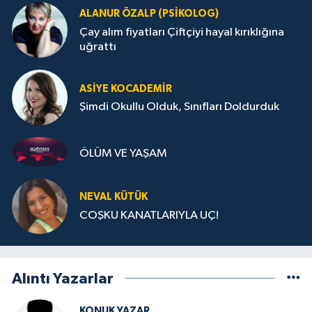
ALANUR ÖZALP (PSIKOLOG)
Çay alım fiyatları Çiftçiyi hayal kırıklığına
uğrattı
ASIYE KOCADEMİR
Şimdi Okullu Olduk, Sınıfları Doldurduk
ÖLÜM VE YAŞAM
NEVAL KÜTÜK
COŞKU KANATLARIYLA UÇ!
Alıntı Yazarlar
KONUK YAZAR