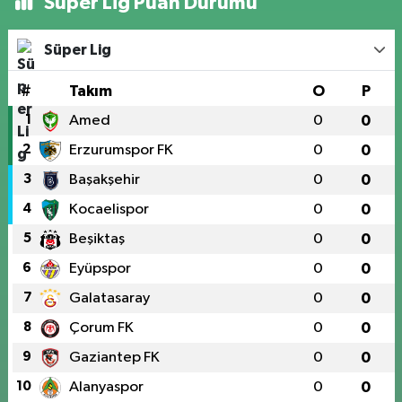
Süper Lig Puan Durumu
Süper Lig
#
Takım
O
P
1
Amed
0
0
2
Erzurumspor FK
0
0
3
Başakşehir
0
0
4
Kocaelispor
0
0
5
Beşiktaş
0
0
6
Eyüpspor
0
0
7
Galatasaray
0
0
8
Çorum FK
0
0
9
Gaziantep FK
0
0
10
Alanyaspor
0
0