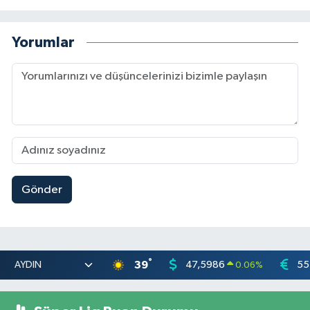
Yorumlar
Gönder
°
39
47,5986
55
0.06
%