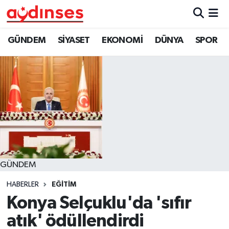
GÜNDEM
Nöbetçi Eczaneler
GÜNDEM
SİYASET
EKONOMİ
DÜNYA
SPOR
SİYASET
Hava Durumu
EKONOMİ
Aydin Namaz Vakitleri
DÜNYA
Trafik Durumu
SPOR
Süper Lig Puan Durumu ve Fikstür
GÜNDEM
MAGAZİN
Tüm Manşetler
HABERLER
EĞİTİM
YAŞAM
Son Dakika Haberleri
Konya Selçuklu'da 'sıfır
atık' ödüllendirdi
Haber Arşivi