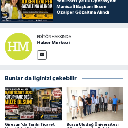
Yeni Parti'ye İlk Operasyon:
Manisa İl Başkanı İlksen
Özalper Gözaltına Alındı
EDITÖR HAKKINDA
Haber Merkezi
Bunlar da ilginizi çekebilir
Giresun'da Tarihi Ticaret
Bursa Uludağ Üniversitesi