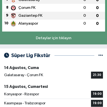
8
Çorum FK
0
0
9
Gaziantep FK
0
0
10
Alanyaspor
0
0
Detaylar için tıklayın
Süper Lig Fikstür
14 Ağustos, Cuma
Galatasaray - Çorum FK
21:30
15 Ağustos, Cumartesi
Konyaspor - Rizespor
19:00
Kasımpaşa - Trabzonspor
19:00