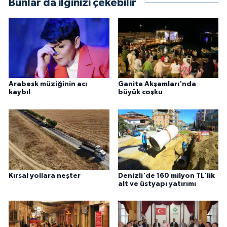
Bunlar da ilginizi çekebilir
Arabesk müziğinin acı
Ganita Akşamları'nda
kaybı!
büyük coşku
Kırsal yollara neşter
Denizli'de 160 milyon TL'lik
alt ve üstyapı yatırımı