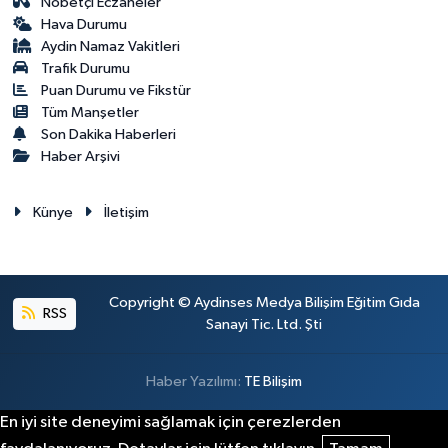
Nöbetçi Eczaneler
Hava Durumu
Aydin Namaz Vakitleri
Trafik Durumu
Puan Durumu ve Fikstür
Tüm Manşetler
Son Dakika Haberleri
Haber Arşivi
Künye
İletişim
Copyright © Aydinses Medya Bilişim Eğitim Gıda
RSS
Sanayi Tic. Ltd. Şti
Haber Yazılımı:
TE Bilişim
En iyi site deneyimi sağlamak için çerezlerden