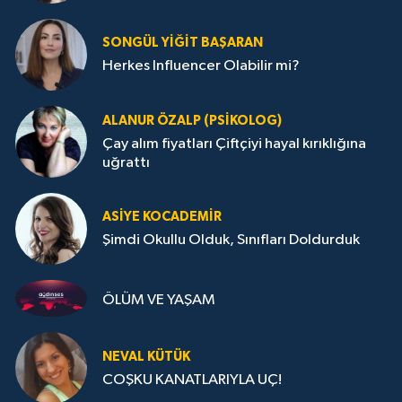
SONGÜL YIĞIT BAŞARAN
Herkes Influencer Olabilir mi?
ALANUR ÖZALP (PSIKOLOG)
Çay alım fiyatları Çiftçiyi hayal kırıklığına
uğrattı
ASIYE KOCADEMİR
Şimdi Okullu Olduk, Sınıfları Doldurduk
ÖLÜM VE YAŞAM
NEVAL KÜTÜK
COŞKU KANATLARIYLA UÇ!