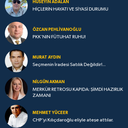
HÜSEYIN ADALAN
HİÇLERİN HAYATI VE SİYASİ DURUMU
ÖZCAN PEHLIVANOĞLU
PKK’NIN FÜTUHAT RUHU!
MURAT AYDIN
Seçmenin İradesi Satılık Değildir!...
NILGÜN AKMAN
MERKÜR RETROSU KAPIDA: ŞİMDİ HAZIRLIK
ZAMANI
MEHMET YÜCEER
CHP’yi Kılıçdaroğlu eliyle ateşe attılar.