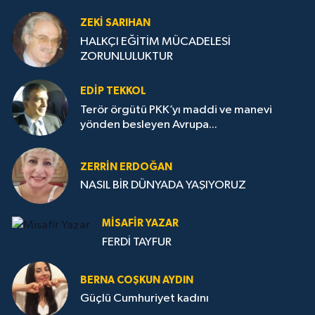
ZEKI SARIHAN
HALKÇI EĞİTİM MÜCADELESİ
ZORUNLULUKTUR
EDIP TEKKOL
Terör örgütü PKK’yı maddi ve manevi
yönden besleyen Avrupa...
ZERRIN ERDOĞAN
NASIL BİR DÜNYADA YAŞIYORUZ
MISAFIR YAZAR
FERDİ TAYFUR
BERNA COŞKUN AYDIN
Güçlü Cumhuriyet kadını