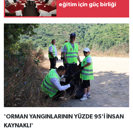
eğitim için güç birliği
'ORMAN YANGINLARININ YÜZDE 95'İ İNSAN
KAYNAKLI'