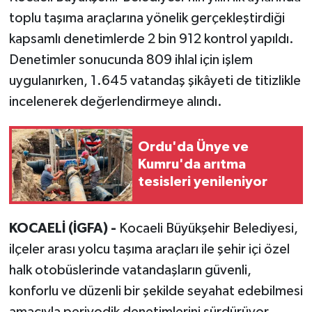
toplu taşıma araçlarına yönelik gerçekleştirdiği
kapsamlı denetimlerde 2 bin 912 kontrol yapıldı.
Denetimler sonucunda 809 ihlal için işlem
uygulanırken, 1.645 vatandaş şikâyeti de titizlikle
incelenerek değerlendirmeye alındı.
Ordu'da Ünye ve
Kumru'da arıtma
tesisleri yenileniyor
KOCAELİ (İGFA) -
Kocaeli Büyükşehir Belediyesi,
ilçeler arası yolcu taşıma araçları ile şehir içi özel
halk otobüslerinde vatandaşların güvenli,
konforlu ve düzenli bir şekilde seyahat edebilmesi
amacıyla periyodik denetimlerini sürdürüyor.