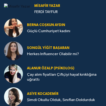
MISAFIR YAZAR
FERDİ TAYFUR
BERNA COŞKUN AYDIN
Güçlü Cumhuriyet kadını
SONGÜL YIĞIT BAŞARAN
Herkes Influencer Olabilir mi?
ALANUR ÖZALP (PSIKOLOG)
Çay alım fiyatları Çiftçiyi hayal kırıklığına
uğrattı
ASIYE KOCADEMİR
Şimdi Okullu Olduk, Sınıfları Doldurduk