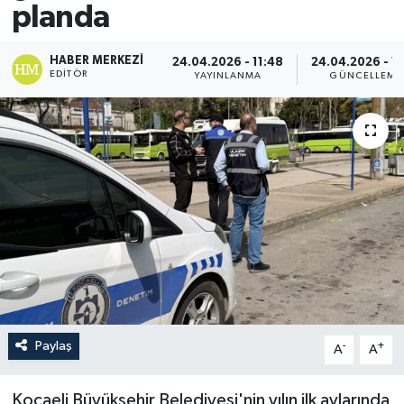
planda
HABER MERKEZI
24.04.2026 - 11:48
24.04.2026 - 11
EDITÖR
YAYINLANMA
GÜNCELLEME
Paylaş
-
+
A
A
Kocaeli Büyükşehir Belediyesi'nin yılın ilk aylarında