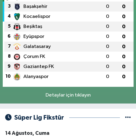
3
Başakşehir
0
0
4
Kocaelispor
0
0
5
Beşiktaş
0
0
6
Eyüpspor
0
0
7
Galatasaray
0
0
8
Çorum FK
0
0
9
Gaziantep FK
0
0
10
Alanyaspor
0
0
Detaylar için tıklayın
Süper Lig Fikstür
14 Ağustos, Cuma