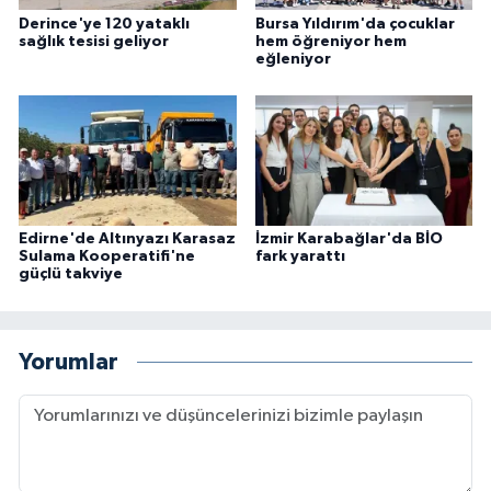
Derince'ye 120 yataklı
Bursa Yıldırım'da çocuklar
sağlık tesisi geliyor
hem öğreniyor hem
eğleniyor
Edirne'de Altınyazı Karasaz
İzmir Karabağlar'da BİO
Sulama Kooperatifi'ne
fark yarattı
güçlü takviye
Yorumlar