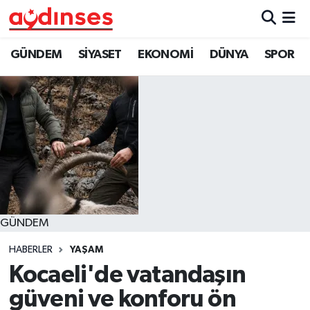
GÜNDEM
Nöbetçi Eczaneler
GÜNDEM
SİYASET
EKONOMİ
DÜNYA
SPOR
SİYASET
Hava Durumu
EKONOMİ
Aydin Namaz Vakitleri
DÜNYA
Trafik Durumu
SPOR
Süper Lig Puan Durumu ve Fikstür
GÜNDEM
MAGAZİN
Tüm Manşetler
HABERLER
YAŞAM
YAŞAM
Son Dakika Haberleri
Kocaeli'de vatandaşın
güveni ve konforu ön
Haber Arşivi