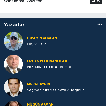
Samsunspor - Göztepe
21:30
Yazarlar
HÜSEYIN ADALAN
HİÇ VE D17
ÖZCAN PEHLIVANOĞLU
PKK’NIN FÜTUHAT RUHU!
MURAT AYDIN
Seçmenin İradesi Satılık Değildir!...
NILGÜN AKMAN