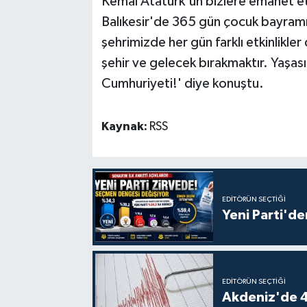
Kemal Atatürk'ün bizlere emanet et
Balıkesir'de 365 gün çocuk bayramıd
şehrimizde her gün farklı etkinlikler
şehir ve gelecek bırakmaktır. Yaşas
Cumhuriyeti!' diye konuştu.
Kaynak:
RSS
EDITÖRÜN SEÇTIĞI
Yeni Parti'de
EDITÖRÜN SEÇTIĞI
Akdeniz'de 