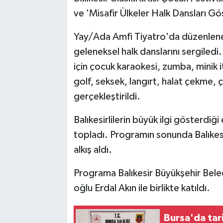
ve 'Misafir Ülkeler Halk Dansları Gös
Yay/Ada Amfi Tiyatro'da düzenlene
geleneksel halk danslarını sergiledi
için çocuk karaokesi, zumba, minik i
golf, seksek, langırt, halat çekme, çu
gerçekleştirildi.
Balıkesirlilerin büyük ilgi gösterdiğ
topladı. Programın sonunda Balıkesi
alkış aldı.
Programa Balıkesir Büyükşehir Beled
oğlu Erdal Akın ile birlikte katıldı.
Bursa'da tar