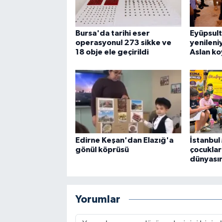
Bursa'da tarihi eser
Eyüpsul
operasyonu! 273 sikke ve
yenileniy
18 obje ele geçirildi
Aslan k
Edirne Keşan'dan Elazığ'a
İstanbu
gönül köprüsü
çocuklar 
dünyası
Yorumlar