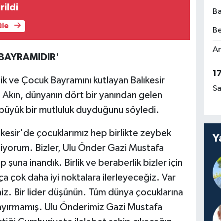
rildi
Ba
üle
Be
Am
 BAYRAMIDIR'
1
k ve Çocuk Bayramını kutlayan Balıkesir
Sa
Akın, dünyanın dört bir yanından gelen
 büyük bir mutluluk duyduğunu söyledi.
lıkesir'de çocuklarımız hep birlikte zeybek
Y
iyorum. Bizler, Ulu Önder Gazi Mustafa
 şuna inandık. Birlik ve beraberlik bizler için
a çok daha iyi noktalara ilerleyeceğiz. Var
miz. Bir lider düşünün. Tüm dünya çocuklarına
 ayırmamış. Ulu Önderimiz Gazi Mustafa