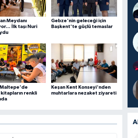
tan Meydanı
Gebze'nin geleceği için
or... İlk taşı Nuri
Başkent'te güçlü temaslar
oydu
l Maltepe'de
Keşan Kent Konseyi'nden
kitapların renkli
muhtarlara nezaket ziyareti
nda
A