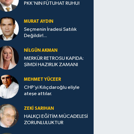
PKK’NIN FÜTUHAT RUHU!
MURAT AYDIN
Seçmenin İradesi Satılık
Değildir!...
NILGÜN AKMAN
MERKÜR RETROSU KAPIDA:
ŞİMDİ HAZIRLIK ZAMANI
MEHMET YÜCEER
CHP’yi Kılıçdaroğlu eliyle
ateşe attılar.
ZEKI SARIHAN
HALKÇI EĞİTİM MÜCADELESİ
ZORUNLULUKTUR