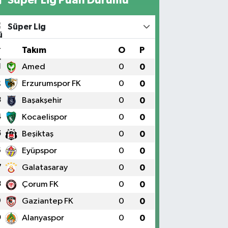
Süper Lig
#
Takım
O
P
1
Amed
0
0
2
Erzurumspor FK
0
0
3
Başakşehir
0
0
4
Kocaelispor
0
0
5
Beşiktaş
0
0
6
Eyüpspor
0
0
7
Galatasaray
0
0
8
Çorum FK
0
0
9
Gaziantep FK
0
0
0
Alanyaspor
0
0