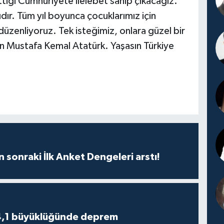
tiği Cumhuriyete ilelebet sahip çıkacağız.
ır. Tüm yıl boyunca çocuklarımız için
 düzenliyoruz. Tek isteğimiz, onlara güzel bir
ın Mustafa Kemal Atatürk. Yaşasın Türkiye
n sonraki İlk Anket Dengeleri arstı!
4,1 büyüklüğünde deprem