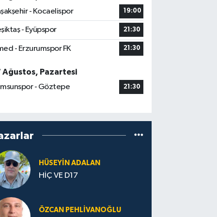
şakşehir - Kocaelispor
19:00
şiktaş - Eyüpspor
21:30
ed - Erzurumspor FK
21:30
7 Ağustos, Pazartesi
msunspor - Göztepe
21:30
azarlar
HÜSEYIN ADALAN
HİÇ VE D17
ÖZCAN PEHLIVANOĞLU