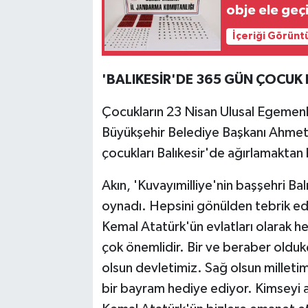
obje ele geçi
İçeriği Görünt
'BALIKESİR'DE 365 GÜN ÇOCUK
Çocukların 23 Nisan Ulusal Egemenli
Büyükşehir Belediye Başkanı Ahmet 
çocukları Balıkesir'de ağırlamaktan
Akın, 'Kuvayımilliye'nin başşehri Ba
oynadı. Hepsini gönülden tebrik ed
Kemal Atatürk'ün evlatları olarak hep
çok önemlidir. Bir ve beraber oldukç
olsun devletimiz. Sağ olsun milleti
bir bayram hediye ediyor. Kimseyi