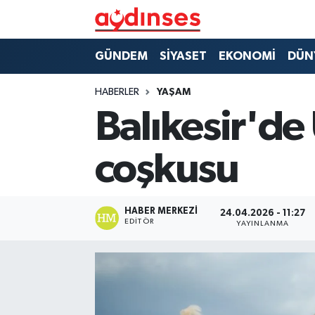
GÜNDEM
Nöbetçi Eczaneler
GÜNDEM
SİYASET
EKONOMİ
DÜN
SİYASET
Hava Durumu
HABERLER
YAŞAM
Balıkesir'de 
EKONOMİ
Aydin Namaz Vakitleri
coşkusu
DÜNYA
Trafik Durumu
SPOR
Süper Lig Puan Durumu ve Fikstür
HABER MERKEZI
24.04.2026 - 11:27
EDITÖR
YAYINLANMA
MAGAZİN
Tüm Manşetler
YAŞAM
Son Dakika Haberleri
Haber Arşivi