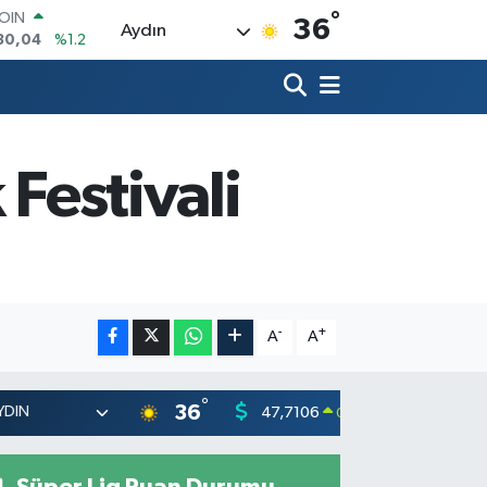
°
AR
36
Aydın
7106
%0.17
O
1652
%0.27
RLİN
4046
%0.35
M ALTIN
8.49
%2.12
 Festivali
T100
73
%-19
COIN
30,04
%1.2
-
+
A
A
°
36
47,7106
55,1652
0.17
%
Süper Lig Puan Durumu