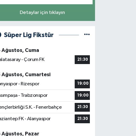
Detaylar için tıklayın
Süper Lig Fikstür
4 Ağustos, Cuma
latasaray - Çorum FK
21:30
5 Ağustos, Cumartesi
nyaspor - Rizespor
19:00
sımpaşa - Trabzonspor
19:00
nçlerbirliği S.K. - Fenerbahçe
21:30
ziantep FK - Alanyaspor
21:30
6 Ağustos, Pazar