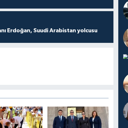
ı Erdoğan, Suudi Arabistan yolcusu