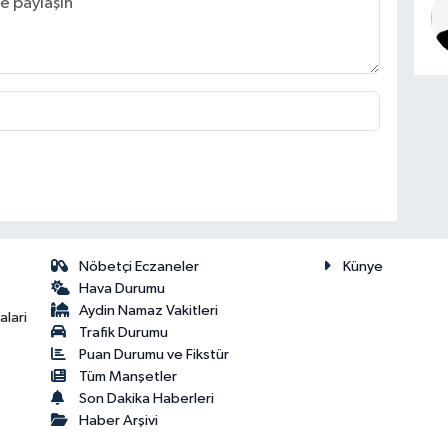
Nöbetçi Eczaneler
Künye
Hava Durumu
Aydin Namaz Vakitleri
lari
Trafik Durumu
Puan Durumu ve Fikstür
Tüm Manşetler
Son Dakika Haberleri
Haber Arşivi