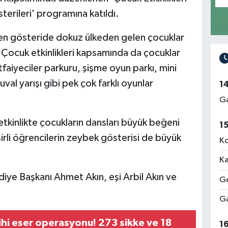
terileri' programına katıldı.
n gösteride dokuz ülkeden gelen çocuklar
. Çocuk etkinlikleri kapsamında da çocuklar
tfaiyeciler parkuru, şişme oyun parkı, mini
val yarışı gibi pek çok farklı oyunlar
1
Ga
i etkinlikte çocukların dansları büyük beğeni
1
rli öğrencilerin zeybek gösterisi de büyük
Ko
Ka
iye Başkanı Ahmet Akın, eşi Arbil Akın ve
Ge
Ga
ihi eser operasyonu! 273 sikke ve 18
1