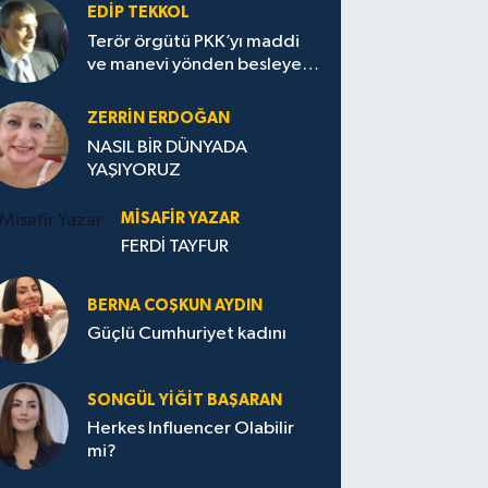
EDIP TEKKOL
Terör örgütü PKK’yı maddi
ve manevi yönden besleyen
Avrupa...
ZERRIN ERDOĞAN
NASIL BİR DÜNYADA
YAŞIYORUZ
MISAFIR YAZAR
FERDİ TAYFUR
BERNA COŞKUN AYDIN
Güçlü Cumhuriyet kadını
SONGÜL YIĞIT BAŞARAN
Herkes Influencer Olabilir
mi?