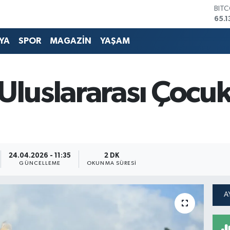
DOL
47,
EUR
55,
YA
SPOR
MAGAZİN
YAŞAM
STE
64,
GRA
661
Uluslararası Çocuk
BİS
13.7
BIT
65.1
24.04.2026 - 11:35
2 DK
GÜNCELLEME
OKUNMA SÜRESI