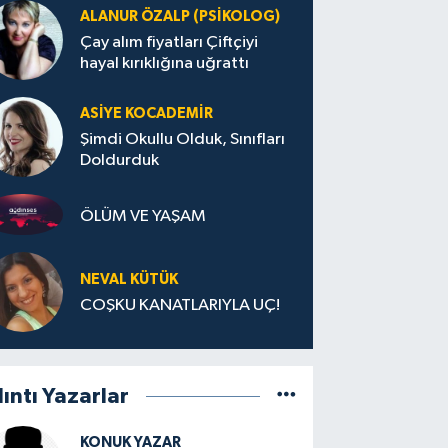
ALANUR ÖZALP (PSIKOLOG)
Çay alım fiyatları Çiftçiyi
hayal kırıklığına uğrattı
ASIYE KOCADEMİR
Şimdi Okullu Olduk, Sınıfları
Doldurduk
ÖLÜM VE YAŞAM
NEVAL KÜTÜK
COŞKU KANATLARIYLA UÇ!
lıntı Yazarlar
KONUK YAZAR