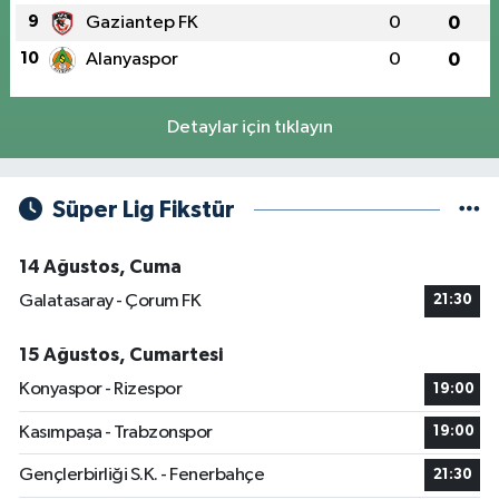
9
Gaziantep FK
0
0
10
Alanyaspor
0
0
Detaylar için tıklayın
Süper Lig Fikstür
14 Ağustos, Cuma
Galatasaray - Çorum FK
21:30
15 Ağustos, Cumartesi
Konyaspor - Rizespor
19:00
Kasımpaşa - Trabzonspor
19:00
Gençlerbirliği S.K. - Fenerbahçe
21:30