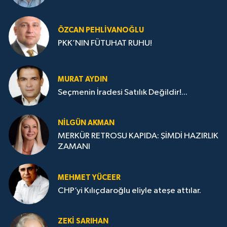
ÖZCAN PEHLIVANOĞLU
PKK’NIN FÜTUHAT RUHU!
MURAT AYDIN
Seçmenin İradesi Satılık Değildir!...
NILGÜN AKMAN
MERKÜR RETROSU KAPIDA: ŞİMDİ HAZIRLIK
ZAMANI
MEHMET YÜCEER
CHP’yi Kılıçdaroğlu eliyle ateşe attılar.
ZEKI SARIHAN