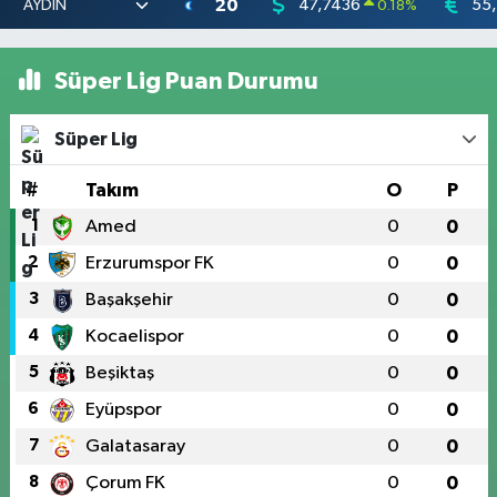
20
47,7436
55
0.18
%
Süper Lig Puan Durumu
Süper Lig
#
Takım
O
P
1
Amed
0
0
2
Erzurumspor FK
0
0
3
Başakşehir
0
0
4
Kocaelispor
0
0
5
Beşiktaş
0
0
6
Eyüpspor
0
0
7
Galatasaray
0
0
8
Çorum FK
0
0