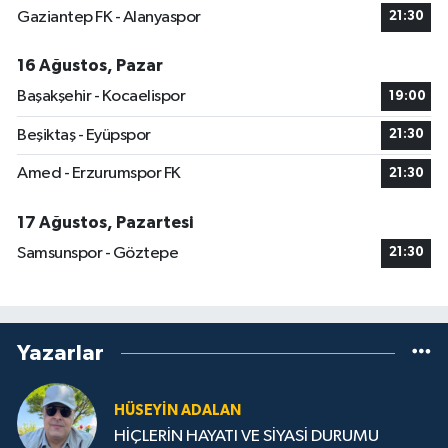
Gaziantep FK - Alanyaspor
21:30
16 Ağustos, Pazar
Başakşehir - Kocaelispor
19:00
Beşiktaş - Eyüpspor
21:30
Amed - Erzurumspor FK
21:30
17 Ağustos, Pazartesi
Samsunspor - Göztepe
21:30
Yazarlar
HÜSEYIN ADALAN
HİÇLERİN HAYATI VE SİYASİ DURUMU