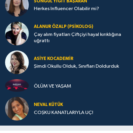
SONGÜL YIĞIT BAŞARAN
Herkes Influencer Olabilir mi?
ALANUR ÖZALP (PSIKOLOG)
Çay alım fiyatları Çiftçiyi hayal kırıklığına
uğrattı
ASIYE KOCADEMİR
Şimdi Okullu Olduk, Sınıfları Doldurduk
ÖLÜM VE YAŞAM
NEVAL KÜTÜK
COŞKU KANATLARIYLA UÇ!