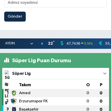
Gönder
°
22
47,7436
55,
0.18
%
Süper Lig Puan Durumu
Süper Lig
#
Takım
O
P
1
Amed
0
0
2
Erzurumspor FK
0
0
3
Başakşehir
0
0