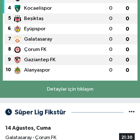
4
Kocaelispor
0
0
5
Beşiktaş
0
0
6
Eyüpspor
0
0
7
Galatasaray
0
0
8
Çorum FK
0
0
9
Gaziantep FK
0
0
10
Alanyaspor
0
0
Detaylar için tıklayın
Süper Lig Fikstür
14 Ağustos, Cuma
Galatasaray - Çorum FK
21:30