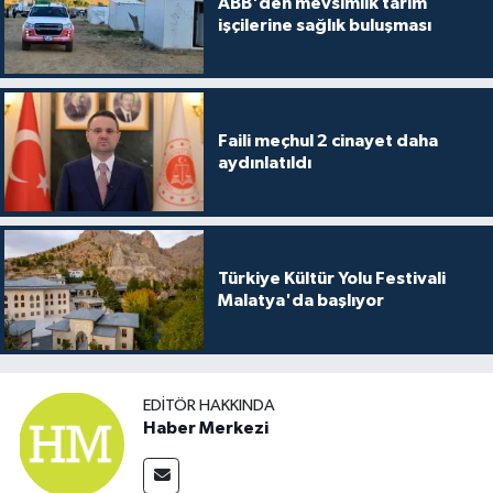
ABB'den mevsimlik tarım
işçilerine sağlık buluşması
Faili meçhul 2 cinayet daha
aydınlatıldı
Türkiye Kültür Yolu Festivali
Malatya'da başlıyor
EDITÖR HAKKINDA
Haber Merkezi