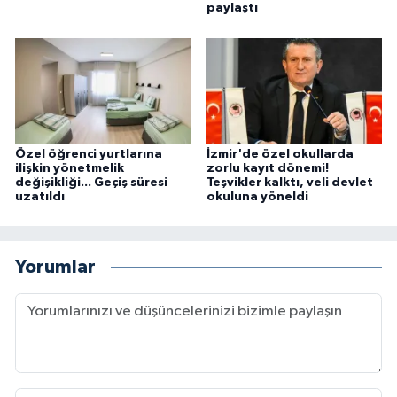
paylaştı
Özel öğrenci yurtlarına
İzmir'de özel okullarda
ilişkin yönetmelik
zorlu kayıt dönemi!
değişikliği... Geçiş süresi
Teşvikler kalktı, veli devlet
uzatıldı
okuluna yöneldi
Yorumlar