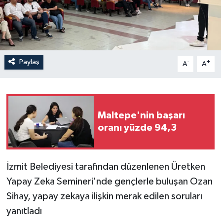
Paylaş
-
+
A
A
Maltepe'nin başarı
oranı yüzde 94,3
İzmit Belediyesi tarafından düzenlenen Üretken
Yapay Zeka Semineri'nde gençlerle buluşan Ozan
Sihay, yapay zekaya ilişkin merak edilen soruları
yanıtladı