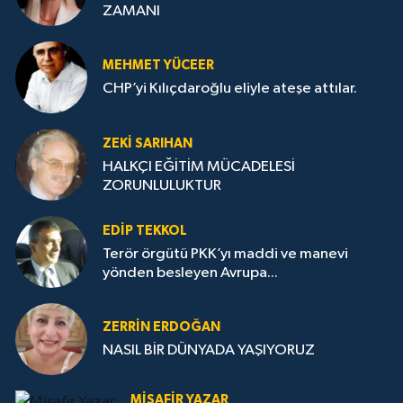
ZAMANI
MEHMET YÜCEER
CHP’yi Kılıçdaroğlu eliyle ateşe attılar.
ZEKI SARIHAN
HALKÇI EĞİTİM MÜCADELESİ
ZORUNLULUKTUR
EDIP TEKKOL
Terör örgütü PKK’yı maddi ve manevi
yönden besleyen Avrupa...
ZERRIN ERDOĞAN
NASIL BİR DÜNYADA YAŞIYORUZ
MISAFIR YAZAR