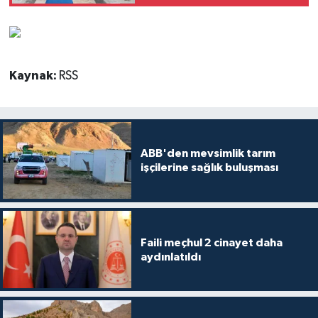
Kaynak:
RSS
ABB'den mevsimlik tarım
işçilerine sağlık buluşması
Faili meçhul 2 cinayet daha
aydınlatıldı