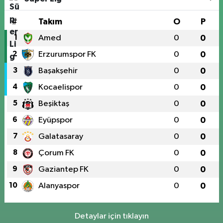
#
Takım
O
P
1
Amed
0
0
2
Erzurumspor FK
0
0
3
Başakşehir
0
0
4
Kocaelispor
0
0
5
Beşiktaş
0
0
6
Eyüpspor
0
0
7
Galatasaray
0
0
8
Çorum FK
0
0
9
Gaziantep FK
0
0
10
Alanyaspor
0
0
Detaylar için tıklayın