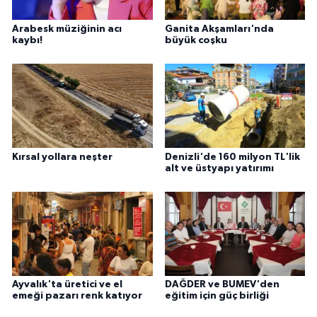
Arabesk müziğinin acı
Ganita Akşamları'nda
kaybı!
büyük coşku
Kırsal yollara neşter
Denizli'de 160 milyon TL'lik
alt ve üstyapı yatırımı
Ayvalık'ta üretici ve el
DAĞDER ve BUMEV'den
emeği pazarı renk katıyor
eğitim için güç birliği