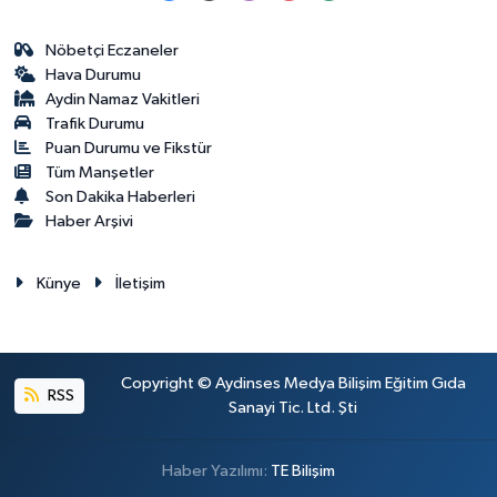
Nöbetçi Eczaneler
Hava Durumu
Aydin Namaz Vakitleri
Trafik Durumu
Puan Durumu ve Fikstür
Tüm Manşetler
Son Dakika Haberleri
Haber Arşivi
Künye
İletişim
Copyright © Aydinses Medya Bilişim Eğitim Gıda
RSS
Sanayi Tic. Ltd. Şti
Haber Yazılımı:
TE Bilişim