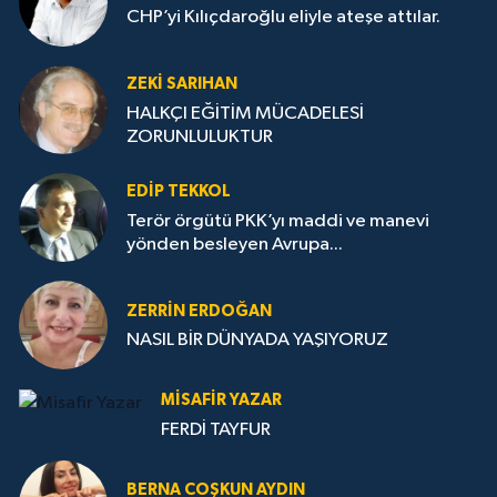
CHP’yi Kılıçdaroğlu eliyle ateşe attılar.
ZEKI SARIHAN
HALKÇI EĞİTİM MÜCADELESİ
ZORUNLULUKTUR
EDIP TEKKOL
Terör örgütü PKK’yı maddi ve manevi
yönden besleyen Avrupa...
ZERRIN ERDOĞAN
NASIL BİR DÜNYADA YAŞIYORUZ
MISAFIR YAZAR
FERDİ TAYFUR
BERNA COŞKUN AYDIN