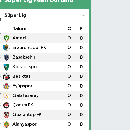
Süper Lig
#
Takım
O
P
1
Amed
0
0
2
Erzurumspor FK
0
0
3
Başakşehir
0
0
4
Kocaelispor
0
0
5
Beşiktaş
0
0
6
Eyüpspor
0
0
7
Galatasaray
0
0
8
Çorum FK
0
0
9
Gaziantep FK
0
0
0
Alanyaspor
0
0