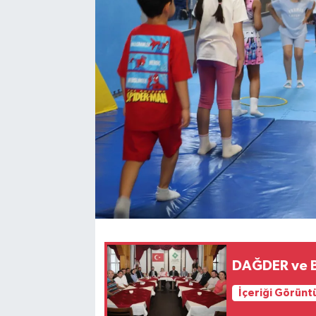
DAĞDER ve BU
İçeriği Görünt