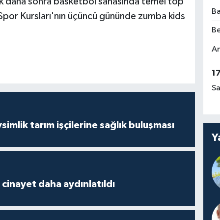
ek daha sonra basketbol sahasında temel top
Ba
z Spor Kursları'nın üçüncü gününde zumba kids
Be
Am
1
Sa
mlik tarım işçilerine sağlık buluşması
Y
2 cinayet daha aydınlatıldı