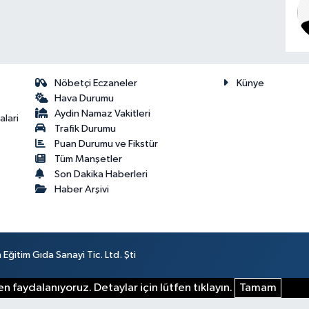
Nöbetçi Eczaneler
Künye
Hava Durumu
Aydin Namaz Vakitleri
lari
Trafik Durumu
Puan Durumu ve Fikstür
Tüm Manşetler
Son Dakika Haberleri
Haber Arşivi
ğitim Gıda Sanayi Tic. Ltd. Şti
n faydalanıyoruz. Detaylar için lütfen tıklayın.
Tamam