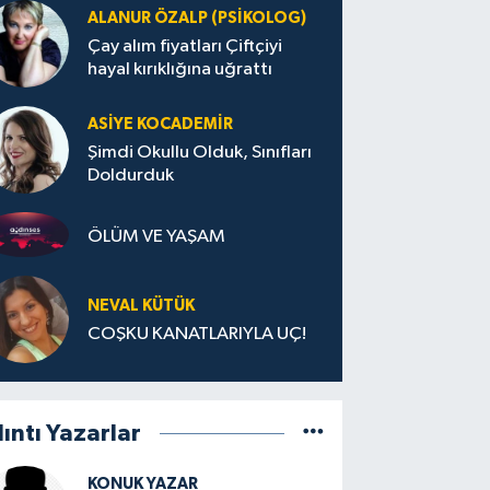
ALANUR ÖZALP (PSIKOLOG)
Çay alım fiyatları Çiftçiyi
hayal kırıklığına uğrattı
ASIYE KOCADEMİR
Şimdi Okullu Olduk, Sınıfları
Doldurduk
ÖLÜM VE YAŞAM
NEVAL KÜTÜK
COŞKU KANATLARIYLA UÇ!
lıntı Yazarlar
KONUK YAZAR