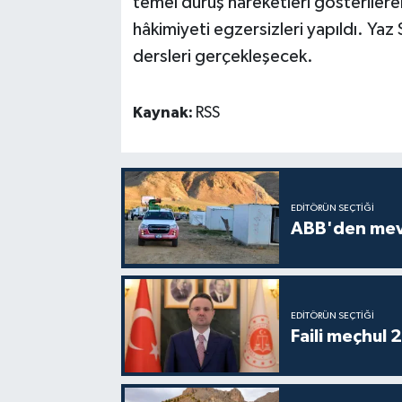
temel duruş hareketleri gösteriler
hâkimiyeti egzersizleri yapıldı. Ya
dersleri gerçekleşecek.
Kaynak:
RSS
EDITÖRÜN SEÇTIĞI
ABB'den mevsi
EDITÖRÜN SEÇTIĞI
Faili meçhul 