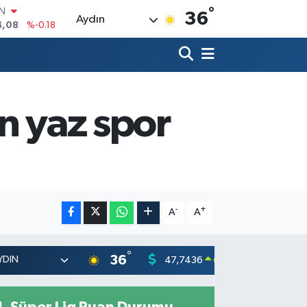
°
R
36
Aydın
36
%0.18
10
%0.32
İN
1
%0.38
ALTIN
55
%0.03
n yaz spor
00
%-14
IN
4,08
%-0.18
-
+
A
A
°
36
47,7436
55,251
0.18
%
Süper Lig Puan Durumu