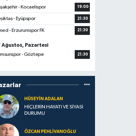
şakşehir - Kocaelispor
19:00
şiktaş - Eyüpspor
21:30
ed - Erzurumspor FK
21:30
7 Ağustos, Pazartesi
msunspor - Göztepe
21:30
azarlar
HÜSEYIN ADALAN
HİÇLERİN HAYATI VE SİYASİ
DURUMU
ÖZCAN PEHLIVANOĞLU