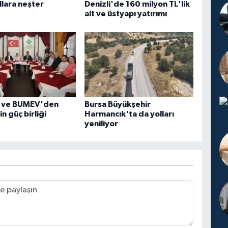
llara neşter
Denizli'de 160 milyon TL'lik
alt ve üstyapı yatırımı
 ve BUMEV'den
Bursa Büyükşehir
in güç birliği
Harmancık'ta da yolları
yeniliyor