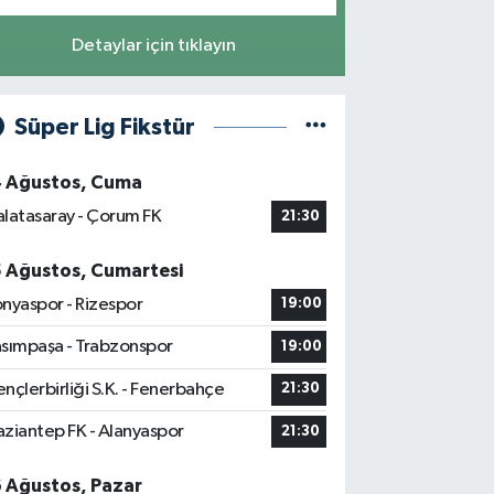
Detaylar için tıklayın
Süper Lig Fikstür
4 Ağustos, Cuma
latasaray - Çorum FK
21:30
5 Ağustos, Cumartesi
nyaspor - Rizespor
19:00
sımpaşa - Trabzonspor
19:00
nçlerbirliği S.K. - Fenerbahçe
21:30
ziantep FK - Alanyaspor
21:30
6 Ağustos, Pazar