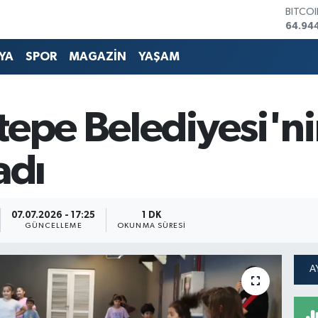
DOLA
47,74
EURO
55,25
YA
SPOR
MAGAZİN
YAŞAM
STERL
64,481
GRAM 
6660.
tepe Belediyesi'ni
BİST1
13.779
BITCO
adı
64.94
07.07.2026 - 17:25
1 DK
GÜNCELLEME
OKUNMA SÜRESI