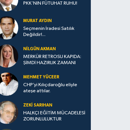
PKK’NIN FÜTUHAT RUHU!
MURAT AYDIN
Seçmenin İradesi Satılık
Değildir!...
NILGÜN AKMAN
MERKÜR RETROSU KAPIDA:
ŞİMDİ HAZIRLIK ZAMANI
MEHMET YÜCEER
CHP’yi Kılıçdaroğlu eliyle
ateşe attılar.
ZEKI SARIHAN
HALKÇI EĞİTİM MÜCADELESİ
ZORUNLULUKTUR