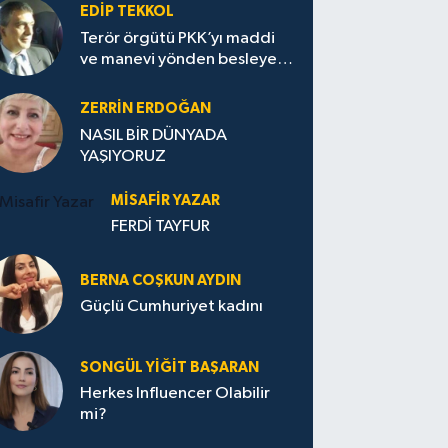
EDIP TEKKOL
Terör örgütü PKK’yı maddi
ve manevi yönden besleyen
Avrupa...
ZERRIN ERDOĞAN
NASIL BİR DÜNYADA
YAŞIYORUZ
MISAFIR YAZAR
FERDİ TAYFUR
BERNA COŞKUN AYDIN
Güçlü Cumhuriyet kadını
SONGÜL YIĞIT BAŞARAN
Herkes Influencer Olabilir
mi?