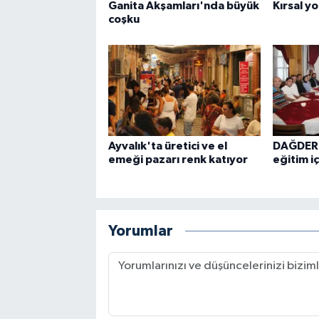
Ganita Akşamları'nda büyük
Kırsal yo
coşku
Ayvalık'ta üretici ve el
DAĞDER
emeği pazarı renk katıyor
eğitim iç
Yorumlar