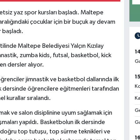
etsiz yaz spor kursları başladı. Maltepe
aralığındaki çocuklar için bir buçuk ay devam
 başladı.
tilinde Maltepe Belediyesi Yalçın Kızılay
1
nastik, zumba kids, futsal, basketbol, kick
Ga
n dersler alıyor.
1
ğrenciler jimnastik ve basketbol dallarında ilk
Ko
ik dersinde öğrencilere eğitmenleri tarafından
l kurallar sıralandı.
Ka
Ge
mak ve salon disiplinine uyum sağlamak için
maları yapıldı. Basketbolun ilk dersinde
Ga
 doğru top tutuşu, top sürme teknikleri ve
1