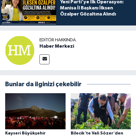
Yeni Parti'ye İlk Operasyon:
Manisa İl Başkanı İlksen
Özalper Gözaltına Alındı
EDITÖR HAKKINDA
Haber Merkezi
Bunlar da ilginizi çekebilir
Kayseri Büyükşehir
Bilecik'te Vali Sözer'den