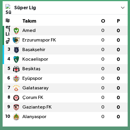
Süper Lig
#
Takım
O
P
1
Amed
0
0
2
Erzurumspor FK
0
0
3
Başakşehir
0
0
4
Kocaelispor
0
0
5
Beşiktaş
0
0
6
Eyüpspor
0
0
7
Galatasaray
0
0
8
Çorum FK
0
0
9
Gaziantep FK
0
0
10
Alanyaspor
0
0