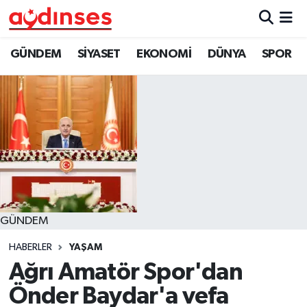
GÜNDEM
Nöbetçi Eczaneler
GÜNDEM
SİYASET
EKONOMİ
DÜNYA
SPOR
SİYASET
Hava Durumu
EKONOMİ
Aydin Namaz Vakitleri
DÜNYA
Trafik Durumu
SPOR
Süper Lig Puan Durumu ve Fikstür
GÜNDEM
MAGAZİN
Tüm Manşetler
HABERLER
YAŞAM
YAŞAM
Son Dakika Haberleri
Ağrı Amatör Spor'dan
Önder Baydar'a vefa
Haber Arşivi