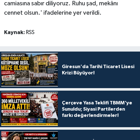
camiasına sabır diliyoruz. Ruhu şad, mekânı
cennet olsun.' ifadelerine yer verildi.
Kaynak:
RSS
Giresun'da Tarihi Ticaret Lisesi
Krizi Büyüyor!
Çerçeve Yasa Teklifi TBMM’ye
Sunuldu; Siyasi Partilerden
farkı değerlendirmeler!