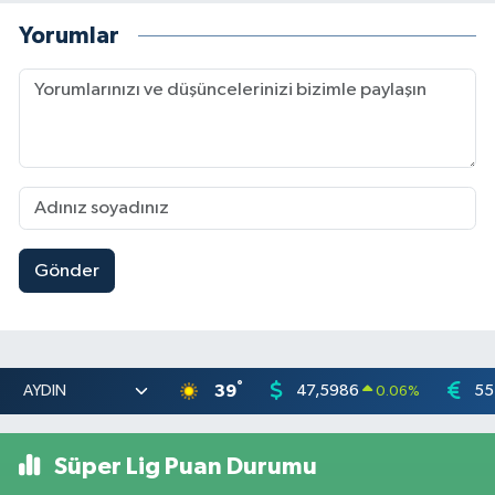
Yorumlar
Gönder
°
39
47,5986
55
0.06
%
Süper Lig Puan Durumu