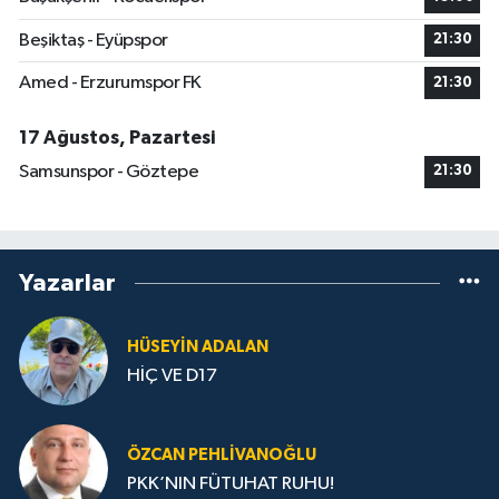
Beşiktaş - Eyüpspor
21:30
Amed - Erzurumspor FK
21:30
17 Ağustos, Pazartesi
Samsunspor - Göztepe
21:30
Yazarlar
HÜSEYIN ADALAN
HİÇ VE D17
ÖZCAN PEHLIVANOĞLU
PKK’NIN FÜTUHAT RUHU!