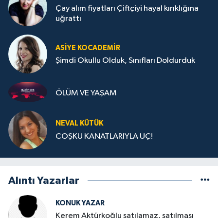
Çay alım fiyatları Çiftçiyi hayal kırıklığına
uğrattı
ASIYE KOCADEMİR
Şimdi Okullu Olduk, Sınıfları Doldurduk
ÖLÜM VE YAŞAM
NEVAL KÜTÜK
COŞKU KANATLARIYLA UÇ!
Alıntı Yazarlar
KONUK YAZAR
Kerem Aktürkoğlu satılamaz, satılması