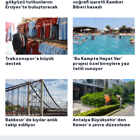
gökyüzü tutkunlarını
coğrafi işaretli Kamber
Erciyes'te buluşturacak
Biberi hasadı
Trabzonspor'a büyük
'Bu Kampta Hayat Var'
destek
projesi özel bireylere yaz
tatili sunuyor
Balıkesir'de kıyılar anlık
Antalya Büyükşehir'den
takip ediliyor
Kemer'e çevre düzenleme