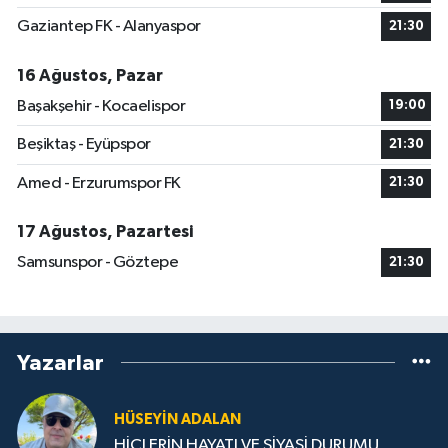
Gaziantep FK - Alanyaspor
21:30
16 Ağustos, Pazar
Başakşehir - Kocaelispor
19:00
Beşiktaş - Eyüpspor
21:30
Amed - Erzurumspor FK
21:30
17 Ağustos, Pazartesi
Samsunspor - Göztepe
21:30
Yazarlar
HÜSEYIN ADALAN
HİÇLERİN HAYATI VE SİYASİ DURUMU