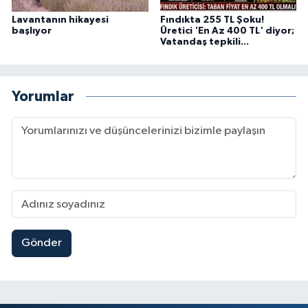
Lavantanın hikayesi
Fındıkta 255 TL Şoku!
başlıyor
Üretici 'En Az 400 TL' diyor;
Vatandaş tepkili...
Yorumlar
Gönder