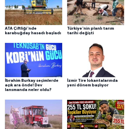
ATA Çiftliği'nde
Türkiye'nin planlı tarım
karabuğday hasadı başladı
tarihi değişti
İbrahim Burkay seçimlerde
İzmir Tire lokantalarında
açık ara önde! Dev
yeni dönem başlıyor
lansmanda neler oldu?