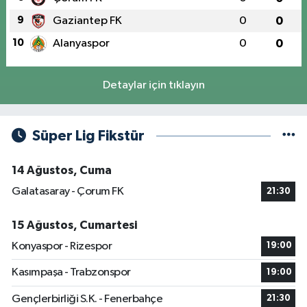
9
Gaziantep FK
0
0
10
Alanyaspor
0
0
Detaylar için tıklayın
Süper Lig Fikstür
14 Ağustos, Cuma
Galatasaray - Çorum FK
21:30
15 Ağustos, Cumartesi
Konyaspor - Rizespor
19:00
Kasımpaşa - Trabzonspor
19:00
Gençlerbirliği S.K. - Fenerbahçe
21:30