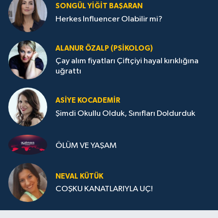
SONGÜL YIĞIT BAŞARAN
Herkes Influencer Olabilir mi?
ALANUR ÖZALP (PSIKOLOG)
Çay alım fiyatları Çiftçiyi hayal kırıklığına
uğrattı
ASIYE KOCADEMİR
Şimdi Okullu Olduk, Sınıfları Doldurduk
ÖLÜM VE YAŞAM
NEVAL KÜTÜK
COŞKU KANATLARIYLA UÇ!