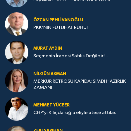
ÖZCAN PEHLIVANOĞLU
PKK’NIN FÜTUHAT RUHU!
MURAT AYDIN
Seçmenin İradesi Satılık Değildir!...
NILGÜN AKMAN
MERKÜR RETROSU KAPIDA: ŞİMDİ HAZIRLIK
ZAMANI
MEHMET YÜCEER
CHP’yi Kılıçdaroğlu eliyle ateşe attılar.
ZEKI SARIHAN