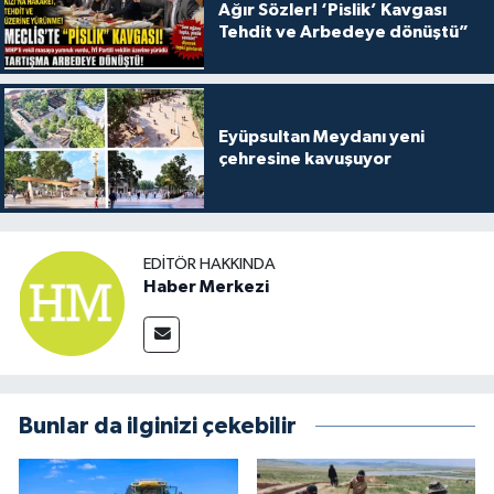
Ağır Sözler! ‘Pislik’ Kavgası
Tehdit ve Arbedeye dönüştü”
Eyüpsultan Meydanı yeni
çehresine kavuşuyor
EDITÖR HAKKINDA
Haber Merkezi
Bunlar da ilginizi çekebilir