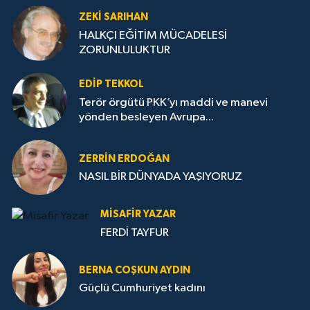
ZEKI SARIHAN
HALKÇI EĞİTİM MÜCADELESİ
ZORUNLULUKTUR
EDIP TEKKOL
Terör örgütü PKK’yı maddi ve manevi
yönden besleyen Avrupa...
ZERRIN ERDOĞAN
NASIL BİR DÜNYADA YAŞIYORUZ
MISAFIR YAZAR
FERDİ TAYFUR
BERNA COŞKUN AYDIN
Güçlü Cumhuriyet kadını