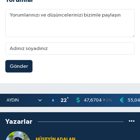
Gönder
°
22
47,6704
55,0
0
%
Yazarlar
HÜSEYIN ADALAN