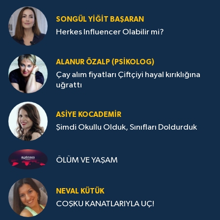
SONGÜL YIĞIT BAŞARAN
Herkes Influencer Olabilir mi?
ALANUR ÖZALP (PSIKOLOG)
Çay alım fiyatları Çiftçiyi hayal kırıklığına
uğrattı
ASIYE KOCADEMİR
Şimdi Okullu Olduk, Sınıfları Doldurduk
ÖLÜM VE YAŞAM
NEVAL KÜTÜK
COŞKU KANATLARIYLA UÇ!