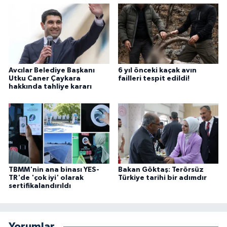
Avcılar Belediye Başkanı
6 yıl önceki kaçak avın
Utku Caner Çaykara
failleri tespit edildi!
hakkında tahliye kararı
TBMM'nin ana binası YES-
Bakan Göktaş: Terörsüz
TR'de 'çok iyi' olarak
Türkiye tarihi bir adımdır
sertifikalandırıldı
Yorumlar