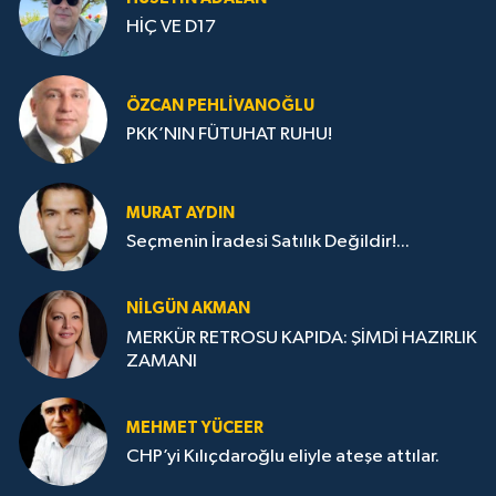
HİÇ VE D17
ÖZCAN PEHLIVANOĞLU
PKK’NIN FÜTUHAT RUHU!
MURAT AYDIN
Seçmenin İradesi Satılık Değildir!...
NILGÜN AKMAN
MERKÜR RETROSU KAPIDA: ŞİMDİ HAZIRLIK
ZAMANI
MEHMET YÜCEER
CHP’yi Kılıçdaroğlu eliyle ateşe attılar.