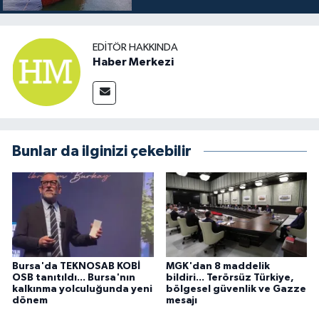
EDITÖR HAKKINDA
Haber Merkezi
Bunlar da ilginizi çekebilir
Bursa'da TEKNOSAB KOBİ
MGK'dan 8 maddelik
OSB tanıtıldı... Bursa'nın
bildiri... Terörsüz Türkiye,
kalkınma yolculuğunda yeni
bölgesel güvenlik ve Gazze
dönem
mesajı