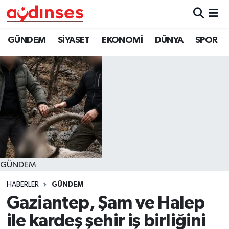
GÜNDEM
Nöbetçi Eczaneler
GÜNDEM
SİYASET
EKONOMİ
DÜNYA
SPOR
SİYASET
Hava Durumu
EKONOMİ
Aydin Namaz Vakitleri
DÜNYA
Trafik Durumu
SPOR
Süper Lig Puan Durumu ve Fikstür
GÜNDEM
MAGAZİN
Tüm Manşetler
HABERLER
GÜNDEM
YAŞAM
Son Dakika Haberleri
Gaziantep, Şam ve Halep
ile kardeş şehir iş birliğini
Haber Arşivi