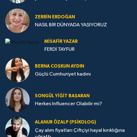
ZERRIN ERDOĞAN
NASIL BİR DÜNYADA YAŞIYORUZ
MISAFIR YAZAR
FERDİ TAYFUR
BERNA COŞKUN AYDIN
Güçlü Cumhuriyet kadını
SONGÜL YIĞIT BAŞARAN
Herkes Influencer Olabilir mi?
ALANUR ÖZALP (PSIKOLOG)
Çay alım fiyatları Çiftçiyi hayal kırıklığına
uğrattı