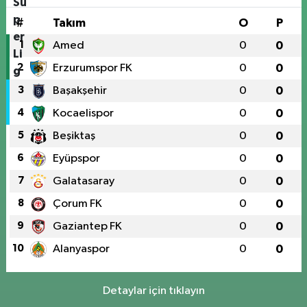
#
Takım
O
P
1
Amed
0
0
2
Erzurumspor FK
0
0
3
Başakşehir
0
0
4
Kocaelispor
0
0
5
Beşiktaş
0
0
6
Eyüpspor
0
0
7
Galatasaray
0
0
8
Çorum FK
0
0
9
Gaziantep FK
0
0
10
Alanyaspor
0
0
Detaylar için tıklayın