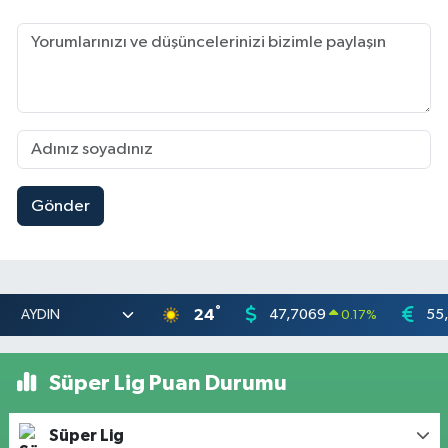
Gönder
°
24
47,7069
55
0.17
%
Süper Lig Puan Durumu
Süper Lig