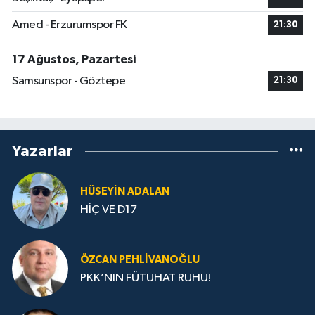
Amed - Erzurumspor FK
21:30
17 Ağustos, Pazartesi
Samsunspor - Göztepe
21:30
Yazarlar
HÜSEYIN ADALAN
HİÇ VE D17
ÖZCAN PEHLIVANOĞLU
PKK’NIN FÜTUHAT RUHU!