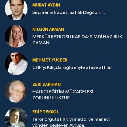
MURAT AYDIN
Seçmenin İradesi Satılık Değildir!...
NILGÜN AKMAN
MERKÜR RETROSU KAPIDA: ŞİMDİ HAZIRLIK
ZAMANI
MEHMET YÜCEER
CHP’yi Kılıçdaroğlu eliyle ateşe attılar.
ZEKI SARIHAN
HALKÇI EĞİTİM MÜCADELESİ
ZORUNLULUKTUR
EDIP TEKKOL
Terör örgütü PKK’yı maddi ve manevi
yönden besleyen Avrupa...