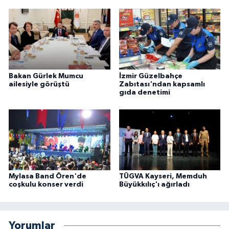
Bakan Gürlek Mumcu
İzmir Güzelbahçe
ailesiyle görüştü
Zabıtası'ndan kapsamlı
gıda denetimi
Mylasa Band Ören'de
TÜGVA Kayseri, Memduh
coşkulu konser verdi
Büyükkılıç'ı ağırladı
Yorumlar