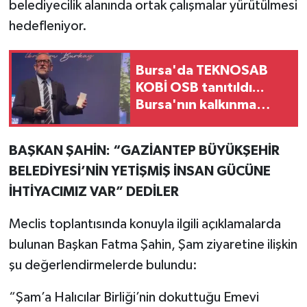
belediyecilik alanında ortak çalışmalar yürütülmesi
hedefleniyor.
Bursa'da TEKNOSAB
KOBİ OSB tanıtıldı...
Bursa'nın kalkınma
yolculuğunda yeni
dönem
BAŞKAN ŞAHİN: “GAZİANTEP BÜYÜKŞEHİR
BELEDİYESİ’NİN YETİŞMİŞ İNSAN GÜCÜNE
İHTİYACIMIZ VAR” DEDİLER
Meclis toplantısında konuyla ilgili açıklamalarda
bulunan Başkan Fatma Şahin, Şam ziyaretine ilişkin
şu değerlendirmelerde bulundu:
“Şam’a Halıcılar Birliği’nin dokuttuğu Emevi