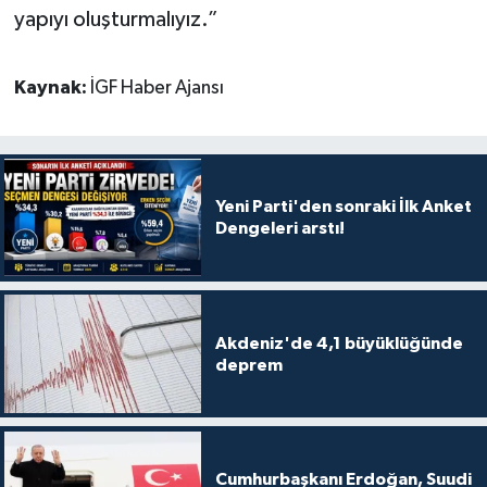
yapıyı oluşturmalıyız.”
Kaynak:
İGF Haber Ajansı
Yeni Parti'den sonraki İlk Anket
Dengeleri arstı!
Akdeniz'de 4,1 büyüklüğünde
deprem
Cumhurbaşkanı Erdoğan, Suudi