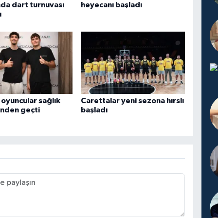
nda dart turnuvası
heyecanı başladı
ı
 oyuncular sağlık
Carettalar yeni sezona hırslı
ünden geçti
başladı