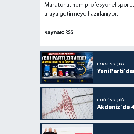
Maratonu, hem profesyonel sporcula
araya getirmeye hazırlanıyor.
Kaynak:
RSS
EDITÖRÜN SEÇTIĞI
Yeni Parti'de
EDITÖRÜN SEÇTIĞI
Akdeniz'de 