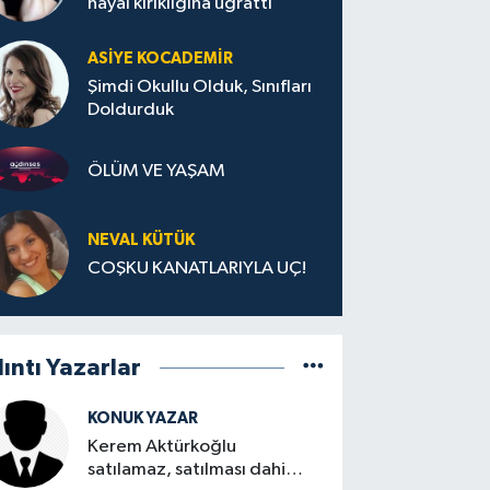
hayal kırıklığına uğrattı
ASIYE KOCADEMİR
Şimdi Okullu Olduk, Sınıfları
Doldurduk
ÖLÜM VE YAŞAM
NEVAL KÜTÜK
COŞKU KANATLARIYLA UÇ!
lıntı Yazarlar
KONUK YAZAR
Kerem Aktürkoğlu
satılamaz, satılması dahi