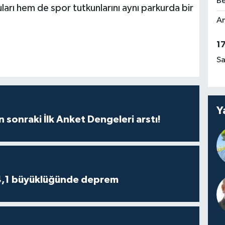
Be
rı hem de spor tutkunlarını aynı parkurda bir
Am
1
Sa
Y
n sonraki İlk Anket Dengeleri arstı!
4,1 büyüklüğünde deprem