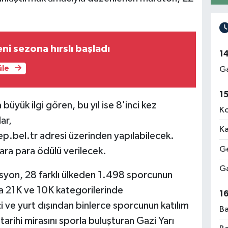
ni sezona hırslı başladı
1
üle
Ga
1
 büyük ilgi gören, bu yıl ise 8'inci kez
Ko
ar,
Ka
.bel.tr adresi üzerinden yapılabilecek.
Ge
ra para ödülü verilecek.
Ga
syon, 28 farklı ülkeden 1.498 sporcunun
 da 21K ve 10K kategorilerinde
1
i ve yurt dışından binlerce sporcunun katılım
Ba
arihi mirasını sporla buluşturan Gazi Yarı