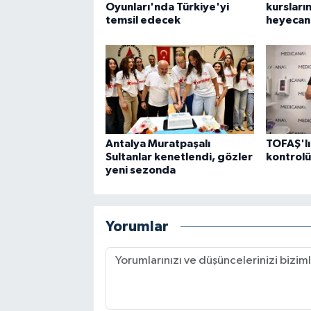
Oyunları'nda Türkiye'yi
kursları
temsil edecek
heyecan
Antalya Muratpaşalı
TOFAŞ'lı
Sultanlar kenetlendi, gözler
kontrol
yeni sezonda
Yorumlar