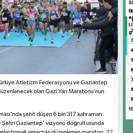
Türkiye Atletizm Federasyonu ve Gaziantep
kez düzenlenecek olan Gazi Yarı Maratonu'nun
1
ası'nda şehit düşen 6 bin 317 kahraman
or Şehri Gaziantep' vizyonu doğrultusunda
ınlaştırmak amacıyla düzenlenen maraton, 22