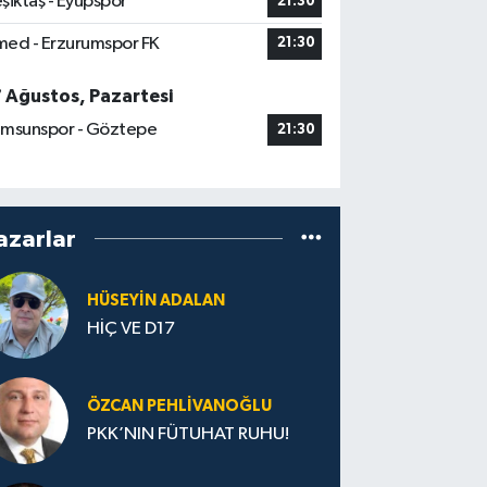
şiktaş - Eyüpspor
21:30
ed - Erzurumspor FK
21:30
7 Ağustos, Pazartesi
msunspor - Göztepe
21:30
azarlar
HÜSEYIN ADALAN
HİÇ VE D17
ÖZCAN PEHLIVANOĞLU
PKK’NIN FÜTUHAT RUHU!