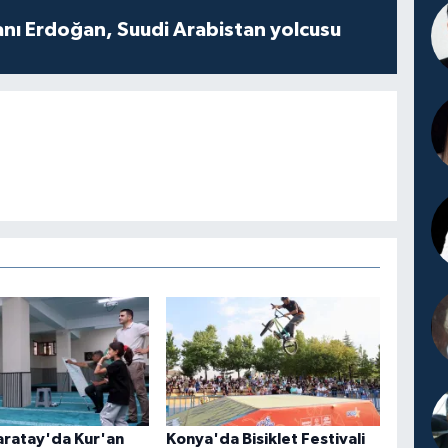
ı Erdoğan, Suudi Arabistan yolcusu
aratay'da Kur'an
Konya'da Bisiklet Festivali