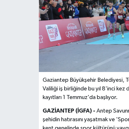
Gaziantep Büyükşehir Belediyesi, 
Valiliği iş birliğinde bu yıl 8'inci 
kayıtları 1 Temmuz'da başlıyor.
GAZİANTEP (İGFA) -
Antep Savunm
şehidin hatırasını yaşatmak ve 'Sp
kent genelinde spor kültürünü yayg