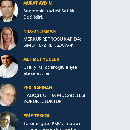
MURAT AYDIN
Seçmenin İradesi Satılık
Değildir!...
NILGÜN AKMAN
MERKÜR RETROSU KAPIDA:
ŞİMDİ HAZIRLIK ZAMANI
MEHMET YÜCEER
CHP’yi Kılıçdaroğlu eliyle
ateşe attılar.
ZEKI SARIHAN
HALKÇI EĞİTİM MÜCADELESİ
ZORUNLULUKTUR
EDIP TEKKOL
Terör örgütü PKK’yı maddi
ve manevi yönden besleyen