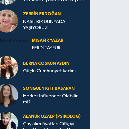
Avrupa...
ZERRIN ERDOĞAN
NASIL BİR DÜNYADA
YAŞIYORUZ
MISAFIR YAZAR
FERDİ TAYFUR
BERNA COŞKUN AYDIN
Güçlü Cumhuriyet kadını
SONGÜL YIĞIT BAŞARAN
Herkes Influencer Olabilir
mi?
ALANUR ÖZALP (PSIKOLOG)
Çay alım fiyatları Çiftçiyi