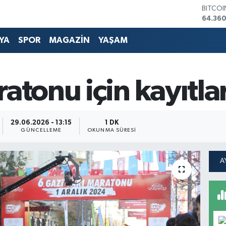
DOLA
47,70
EURO
YA
SPOR
MAGAZİN
YAŞAM
55,02
STERLİ
64,189
GRAM 
atonu için kayıtla
6618.4
BİST10
13.887
29.06.2026 - 13:15
1 DK
GÜNCELLEME
OKUNMA SÜRESI