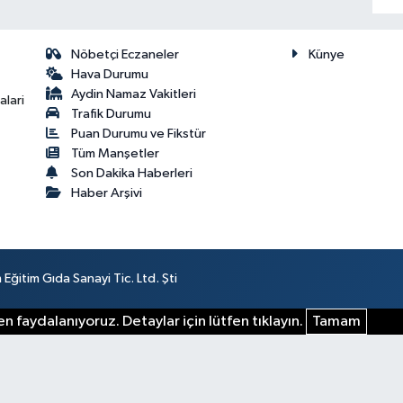
Nöbetçi Eczaneler
Künye
Hava Durumu
Aydin Namaz Vakitleri
lari
Trafik Durumu
Puan Durumu ve Fikstür
Tüm Manşetler
Son Dakika Haberleri
Haber Arşivi
ğitim Gıda Sanayi Tic. Ltd. Şti
n faydalanıyoruz. Detaylar için lütfen tıklayın.
Tamam