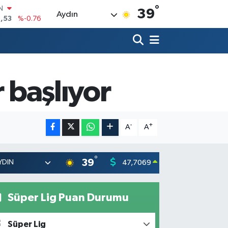
°
R
39
Aydın
69
%0.17
65
%0.01
N
7
%0.02
ALTIN
r başlıyor
9
%2.12
0
%64
-
+
A
A
°
39
47,7069
55,026
0.17
%
Süper Lig Puan Durumu
Süper Lig