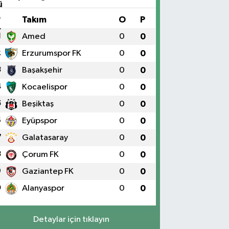
#
Takım
O
P
1
Amed
0
0
2
Erzurumspor FK
0
0
3
Başakşehir
0
0
4
Kocaelispor
0
0
5
Beşiktaş
0
0
6
Eyüpspor
0
0
7
Galatasaray
0
0
8
Çorum FK
0
0
9
Gaziantep FK
0
0
0
Alanyaspor
0
0
Detaylar için tıklayın