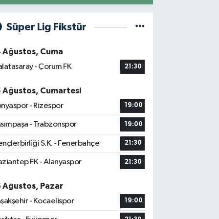
Süper Lig Fikstür
4 Ağustos, Cuma
latasaray - Çorum FK
21:30
5 Ağustos, Cumartesi
nyaspor - Rizespor
19:00
sımpaşa - Trabzonspor
19:00
nçlerbirliği S.K. - Fenerbahçe
21:30
ziantep FK - Alanyaspor
21:30
6 Ağustos, Pazar
şakşehir - Kocaelispor
19:00