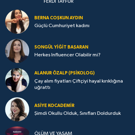
FERDİ TAYFUR
BERNA COŞKUN AYDIN
Güçlü Cumhuriyet kadını
SONGÜL YIĞIT BAŞARAN
Herkes Influencer Olabilir mi?
ALANUR ÖZALP (PSIKOLOG)
Çay alım fiyatları Çiftçiyi hayal kırıklığına
uğrattı
ASIYE KOCADEMİR
Şimdi Okullu Olduk, Sınıfları Doldurduk
ÖLÜM VE YAŞAM