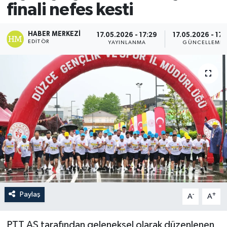
finali nefes kesti
HABER MERKEZI
17.05.2026 - 17:29
17.05.2026 - 17:
EDITÖR
YAYINLANMA
GÜNCELLEME
Paylaş
-
+
A
A
PTT AŞ tarafından geleneksel olarak düzenlenen