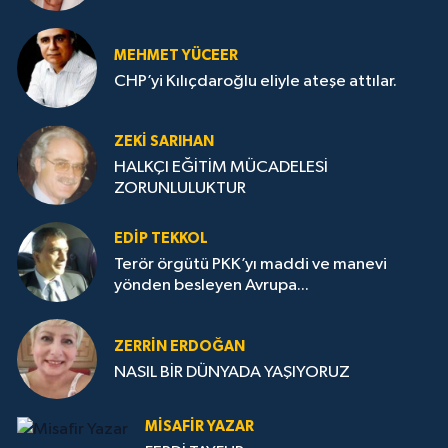
MEHMET YÜCEER
CHP’yi Kılıçdaroğlu eliyle ateşe attılar.
ZEKI SARIHAN
HALKÇI EĞİTİM MÜCADELESİ
ZORUNLULUKTUR
EDIP TEKKOL
Terör örgütü PKK’yı maddi ve manevi
yönden besleyen Avrupa...
ZERRIN ERDOĞAN
NASIL BİR DÜNYADA YAŞIYORUZ
MISAFIR YAZAR