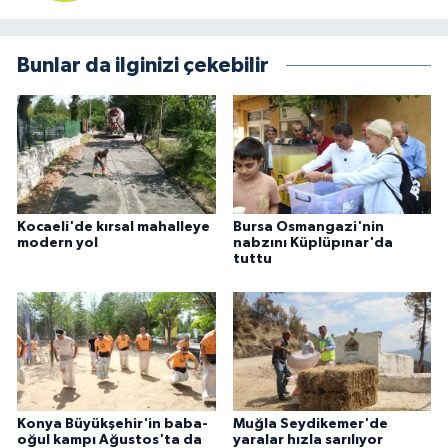
Bunlar da ilginizi çekebilir
Kocaeli'de kırsal mahalleye
Bursa Osmangazi'nin
modern yol
nabzını Küplüpınar'da
tuttu
Konya Büyükşehir'in baba-
Muğla Seydikemer'de
oğul kampı Ağustos'ta da
yaralar hızla sarılıyor