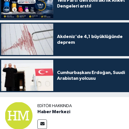
Yeni Parti'den sonraki İlk Anket
Dengeleri arstı!
Akdeniz'de 4,1 büyüklüğünde
deprem
Cumhurbaşkanı Erdoğan, Suudi
Arabistan yolcusu
EDITÖR HAKKINDA
Haber Merkezi