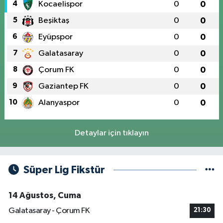
4
Kocaelispor
0
0
5
Beşiktaş
0
0
6
Eyüpspor
0
0
7
Galatasaray
0
0
8
Çorum FK
0
0
9
Gaziantep FK
0
0
10
Alanyaspor
0
0
Detaylar için tıklayın
Süper Lig Fikstür
14 Ağustos, Cuma
Galatasaray - Çorum FK
21:30