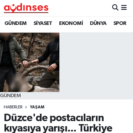
GÜNDEM
Nöbetçi Eczaneler
GÜNDEM
SİYASET
EKONOMİ
DÜNYA
SPOR
SİYASET
Hava Durumu
EKONOMİ
Aydin Namaz Vakitleri
DÜNYA
Trafik Durumu
SPOR
Süper Lig Puan Durumu ve Fikstür
GÜNDEM
MAGAZİN
Tüm Manşetler
HABERLER
YAŞAM
YAŞAM
Son Dakika Haberleri
Düzce'de postacıların
kıyasıya yarışı... Türkiye
Haber Arşivi