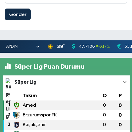
Gönder
°
39
47,7106
55,
0.17
%
Süper Lig Puan Durumu
Süper Lig
#
Takım
O
P
1
Amed
0
0
2
Erzurumspor FK
0
0
3
Başakşehir
0
0