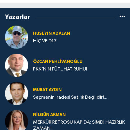
Yazarlar
HÜSEYIN ADALAN
HİÇ VE D17
ÖZCAN PEHLIVANOĞLU
PKK’NIN FÜTUHAT RUHU!
MURAT AYDIN
Seçmenin İradesi Satılık Değildir!...
NILGÜN AKMAN
MERKÜR RETROSU KAPIDA: ŞİMDİ HAZIRLIK
ZAMANI