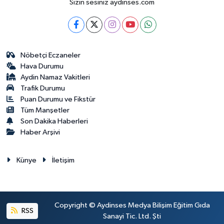
Sizin sesiniz aydinses.com
Nöbetçi Eczaneler
Hava Durumu
Aydin Namaz Vakitleri
Trafik Durumu
Puan Durumu ve Fikstür
Tüm Manşetler
Son Dakika Haberleri
Haber Arşivi
Künye
İletişim
Copyright © Aydinses Medya Bilişim Eğitim Gıda
RSS
Sanayi Tic. Ltd. Şti