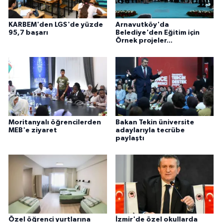
KARBEM'den LGS'de yüzde
Arnavutköy'da
95,7 başarı
Belediye'den Eğitim için
Örnek projeler...
Moritanyalı öğrencilerden
Bakan Tekin üniversite
MEB'e ziyaret
adaylarıyla tecrübe
paylaştı
Özel öğrenci yurtlarına
İzmir'de özel okullarda