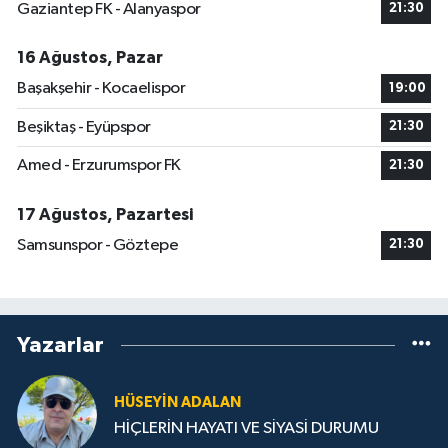
Gaziantep FK - Alanyaspor
21:30
16 Ağustos, Pazar
Başakşehir - Kocaelispor
19:00
Beşiktaş - Eyüpspor
21:30
Amed - Erzurumspor FK
21:30
17 Ağustos, Pazartesi
Samsunspor - Göztepe
21:30
Yazarlar
HÜSEYIN ADALAN
HİÇLERİN HAYATI VE SİYASİ DURUMU