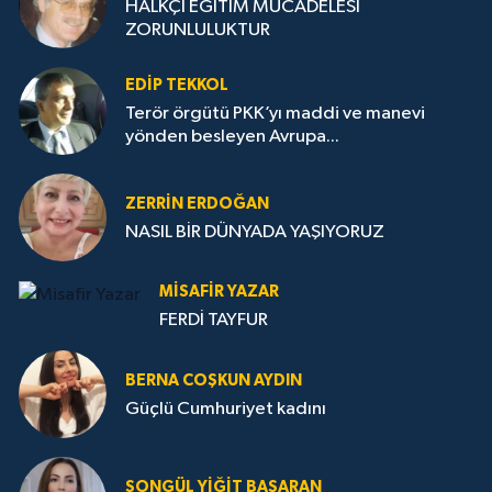
HALKÇI EĞİTİM MÜCADELESİ
ZORUNLULUKTUR
EDIP TEKKOL
Terör örgütü PKK’yı maddi ve manevi
yönden besleyen Avrupa...
ZERRIN ERDOĞAN
NASIL BİR DÜNYADA YAŞIYORUZ
MISAFIR YAZAR
FERDİ TAYFUR
BERNA COŞKUN AYDIN
Güçlü Cumhuriyet kadını
SONGÜL YIĞIT BAŞARAN