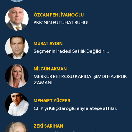
ÖZCAN PEHLIVANOĞLU
PKK’NIN FÜTUHAT RUHU!
MURAT AYDIN
Seçmenin İradesi Satılık Değildir!...
NILGÜN AKMAN
MERKÜR RETROSU KAPIDA: ŞİMDİ HAZIRLIK
ZAMANI
MEHMET YÜCEER
CHP’yi Kılıçdaroğlu eliyle ateşe attılar.
ZEKI SARIHAN