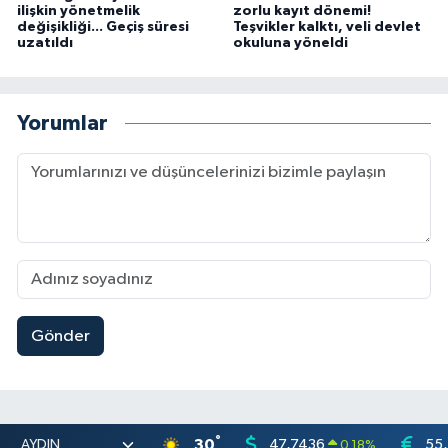
ilişkin yönetmelik
zorlu kayıt dönemi!
değişikliği... Geçiş süresi
Teşvikler kalktı, veli devlet
uzatıldı
okuluna yöneldi
Yorumlar
Gönder
°
30
47,7436
55
0.18
%