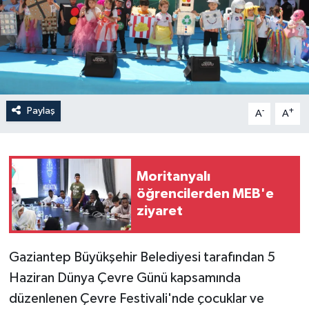
Paylaş
-
+
A
A
Moritanyalı
öğrencilerden MEB'e
ziyaret
Gaziantep Büyükşehir Belediyesi tarafından 5
Haziran Dünya Çevre Günü kapsamında
düzenlenen Çevre Festivali'nde çocuklar ve