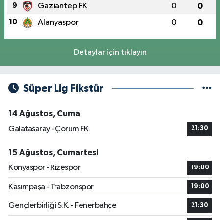
9
Gaziantep FK
0
0
10
Alanyaspor
0
0
Detaylar için tıklayın
Süper Lig Fikstür
14 Ağustos, Cuma
Galatasaray - Çorum FK
21:30
15 Ağustos, Cumartesi
Konyaspor - Rizespor
19:00
Kasımpaşa - Trabzonspor
19:00
Gençlerbirliği S.K. - Fenerbahçe
21:30