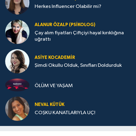
Herkes Influencer Olabilir mi?
ALANUR ÖZALP (PSIKOLOG)
Çay alım fiyatları Çiftçiyi hayal kırıklığına
uğrattı
ASIYE KOCADEMİR
Şimdi Okullu Olduk, Sınıfları Doldurduk
ÖLÜM VE YAŞAM
NEVAL KÜTÜK
COŞKU KANATLARIYLA UÇ!