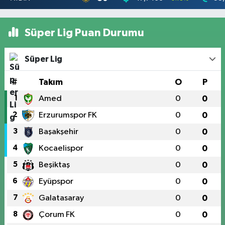
Süper Lig Puan Durumu
Süper Lig
#
Takım
O
P
1
Amed
0
0
2
Erzurumspor FK
0
0
3
Başakşehir
0
0
4
Kocaelispor
0
0
5
Beşiktaş
0
0
6
Eyüpspor
0
0
7
Galatasaray
0
0
8
Çorum FK
0
0