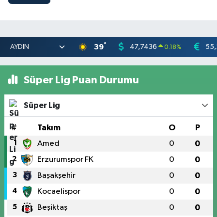
°
39
47,7436
55,
0.18
%
Süper Lig Puan Durumu
Süper Lig
#
Takım
O
P
1
Amed
0
0
2
Erzurumspor FK
0
0
3
Başakşehir
0
0
4
Kocaelispor
0
0
5
Beşiktaş
0
0