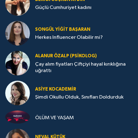
Güçlü Cumhuriyet kadını
SONGÜL YIĞIT BAŞARAN
Herkes Influencer Olabilir mi?
ALANUR ÖZALP (PSIKOLOG)
Çay alım fiyatları Çiftçiyi hayal kırıklığına
uğrattı
ASIYE KOCADEMİR
Şimdi Okullu Olduk, Sınıfları Doldurduk
ÖLÜM VE YAŞAM
NEVAL KÜTÜK