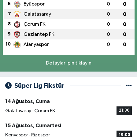
6
Eyüpspor
0
0
7
Galatasaray
0
0
8
Çorum FK
0
0
9
Gaziantep FK
0
0
10
Alanyaspor
0
0
Detaylar için tıklayın
Süper Lig Fikstür
14 Ağustos, Cuma
Galatasaray - Çorum FK
21:30
15 Ağustos, Cumartesi
Konyaspor - Rizespor
19:00