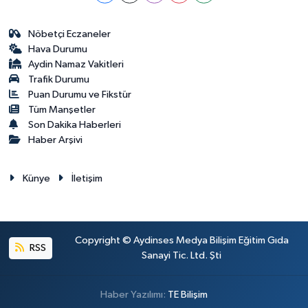
Nöbetçi Eczaneler
Hava Durumu
Aydin Namaz Vakitleri
Trafik Durumu
Puan Durumu ve Fikstür
Tüm Manşetler
Son Dakika Haberleri
Haber Arşivi
Künye
İletişim
Copyright © Aydinses Medya Bilişim Eğitim Gıda
RSS
Sanayi Tic. Ltd. Şti
Haber Yazılımı:
TE Bilişim