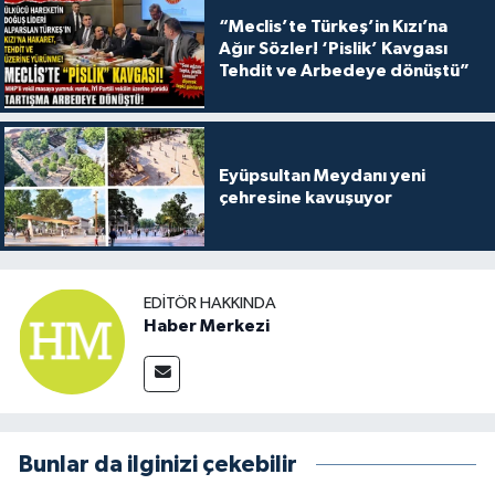
“Meclis’te Türkeş’in Kızı’na
Ağır Sözler! ‘Pislik’ Kavgası
Tehdit ve Arbedeye dönüştü”
Eyüpsultan Meydanı yeni
çehresine kavuşuyor
EDITÖR HAKKINDA
Haber Merkezi
Bunlar da ilginizi çekebilir