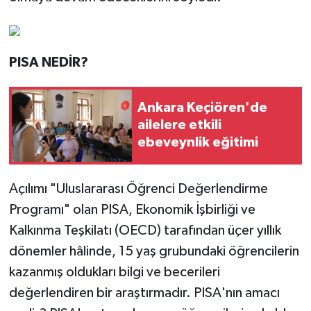
PISA NEDİR?
Ankara Keçiören'de
ailelere etkili
ebeveynlik eğitimi
Açılımı "Uluslararası Öğrenci Değerlendirme
Programı" olan PISA, Ekonomik İşbirliği ve
Kalkınma Teşkilatı (OECD) tarafından üçer yıllık
dönemler hâlinde, 15 yaş grubundaki öğrencilerin
kazanmış oldukları bilgi ve becerileri
değerlendiren bir araştırmadır. PISA'nın amacı