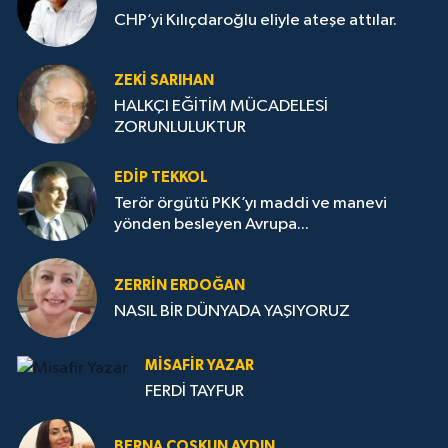
CHP’yi Kılıçdaroğlu eliyle ateşe attılar.
ZEKI SARIHAN
HALKÇI EĞİTİM MÜCADELESİ
ZORUNLULUKTUR
EDIP TEKKOL
Terör örgütü PKK’yı maddi ve manevi
yönden besleyen Avrupa...
ZERRIN ERDOĞAN
NASIL BİR DÜNYADA YAŞIYORUZ
MISAFIR YAZAR
FERDİ TAYFUR
BERNA COŞKUN AYDIN