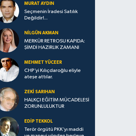
MURAT AYDIN
Seçmenin İradesi Satılık
Değildir!...
NILGÜN AKMAN
MERKÜR RETROSU KAPIDA:
ŞİMDİ HAZIRLIK ZAMANI
MEHMET YÜCEER
CHP’yi Kılıçdaroğlu eliyle
ateşe attılar.
ZEKI SARIHAN
HALKÇI EĞİTİM MÜCADELESİ
ZORUNLULUKTUR
EDIP TEKKOL
Terör örgütü PKK’yı maddi
ve manevi yönden besleyen