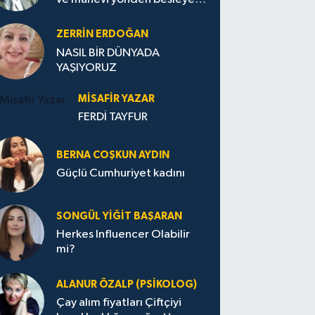
Avrupa...
ZERRIN ERDOĞAN
NASIL BİR DÜNYADA
YAŞIYORUZ
MISAFIR YAZAR
FERDİ TAYFUR
BERNA COŞKUN AYDIN
Güçlü Cumhuriyet kadını
SONGÜL YIĞIT BAŞARAN
Herkes Influencer Olabilir
mi?
ALANUR ÖZALP (PSIKOLOG)
Çay alım fiyatları Çiftçiyi