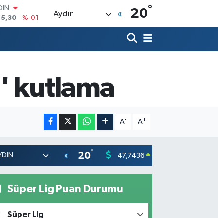
°
AR
20
Aydın
436
%0.18
O
510
%0.32
LİN
811
%0.38
 ALTIN
.55
%0
' kutlama
100
79
%-14
OIN
15,30
%-0.1
-
+
A
A
°
20
47,7436
55,251
0.18
%
Süper Lig Puan Durumu
Süper Lig