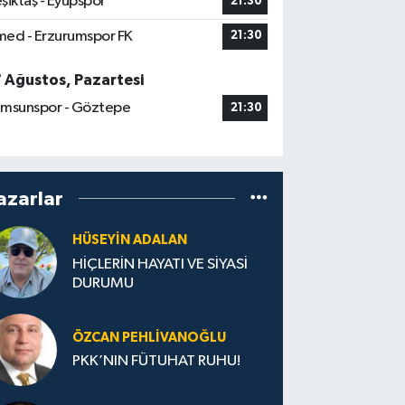
şiktaş - Eyüpspor
21:30
ed - Erzurumspor FK
21:30
7 Ağustos, Pazartesi
msunspor - Göztepe
21:30
azarlar
HÜSEYIN ADALAN
HİÇLERİN HAYATI VE SİYASİ
DURUMU
ÖZCAN PEHLIVANOĞLU
PKK’NIN FÜTUHAT RUHU!