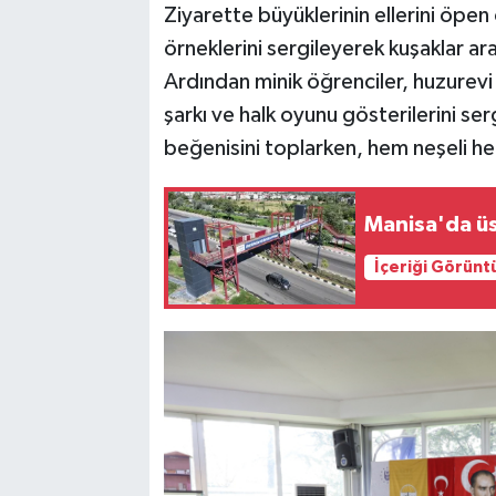
Ziyarette büyüklerinin ellerini öpen
örneklerini sergileyerek kuşaklar a
Ardından minik öğrenciler, huzurevi sa
şarkı ve halk oyunu gösterilerini se
beğenisini toplarken, hem neşeli h
Manisa'da üs
İçeriği Görünt