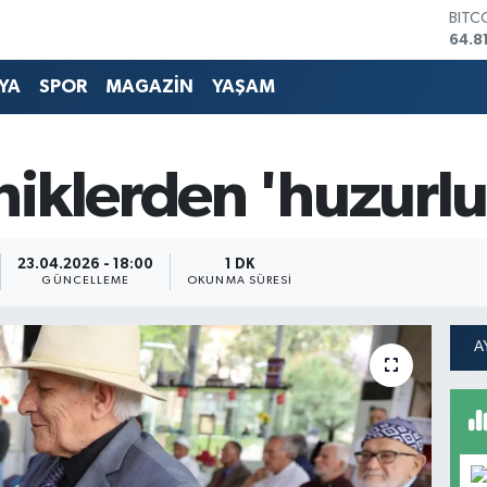
DOL
47,7
EUR
55,2
YA
SPOR
MAGAZİN
YAŞAM
STER
64,4
GRAM
6660
niklerden 'huzurlu
BİST
13.7
BITC
64.8
23.04.2026 - 18:00
1 DK
GÜNCELLEME
OKUNMA SÜRESI