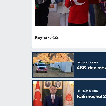
Kaynak:
RSS
EDITÖRÜN SEÇTIĞI
ABB'den mevsi
EDITÖRÜN SEÇTIĞI
Faili meçhul 