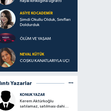
hayal kırıklığına uğrattı
ASIYE KOCADEMİR
Şimdi Okullu Olduk, Sınıfları
Doldurduk
ÖLÜM VE YAŞAM
NEVAL KÜTÜK
COŞKU KANATLARIYLA UÇ!
lıntı Yazarlar
KONUK YAZAR
Kerem Aktürkoğlu
satılamaz, satılması dahi