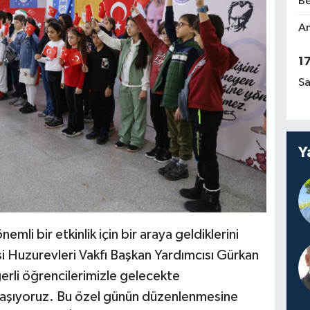
Be
Am
1
Sa
Y
li bir etkinlik için bir araya geldiklerini
i Huzurevleri Vakfı Başkan Yardımcısı Gürkan
erli öğrencilerimizle gelecekte
aylaşıyoruz. Bu özel günün düzenlenmesine