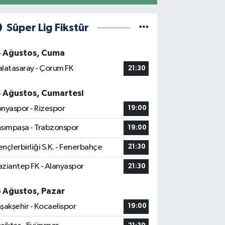
Süper Lig Fikstür
4 Ağustos, Cuma
latasaray - Çorum FK
21:30
5 Ağustos, Cumartesi
nyaspor - Rizespor
19:00
sımpaşa - Trabzonspor
19:00
nçlerbirliği S.K. - Fenerbahçe
21:30
ziantep FK - Alanyaspor
21:30
6 Ağustos, Pazar
şakşehir - Kocaelispor
19:00