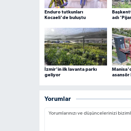
Enduro tutkunları
Başkentt
Kocaeli'de buluştu
adı 'Pija
İzmir'in ilk lavanta parkı
Manisa'
geliyor
asansör 
Yorumlar