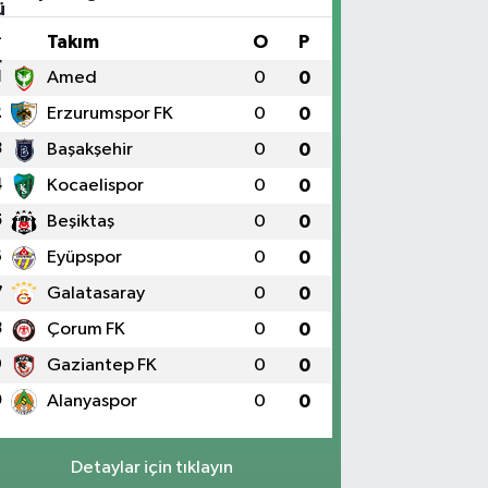
#
Takım
O
P
1
Amed
0
0
2
Erzurumspor FK
0
0
3
Başakşehir
0
0
4
Kocaelispor
0
0
5
Beşiktaş
0
0
6
Eyüpspor
0
0
7
Galatasaray
0
0
8
Çorum FK
0
0
9
Gaziantep FK
0
0
0
Alanyaspor
0
0
Detaylar için tıklayın