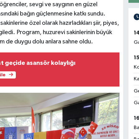
 öğrenciler, sevgi ve saygının en güzel
rasındaki bağın güçlenmesine katkı sundu.
kinlerine özel olarak hazırladıkları şiir, piyes,
rgiledi. Program, huzurevi sakinlerinin büyük
1
em de duygu dolu anlara sahne oldu.
Ga
1
t geçide asansör kolaylığı
Ko
üle
Ka
Ge
Ga
1
Ba