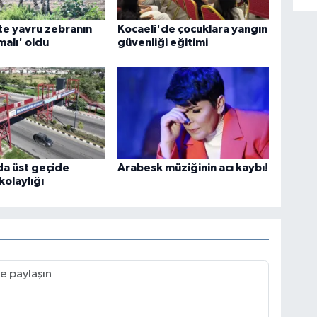
e yavru zebranın
Kocaeli'de çocuklara yangın
malı' oldu
güvenliği eğitimi
da üst geçide
Arabesk müziğinin acı kaybı!
kolaylığı