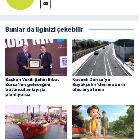
Bunlar da ilginizi çekebilir
Başkan Vekili Şahin Biba:
Kocaeli Darıca'ya
Bursa'nın geleceğini
Büyükşehir'den modern
bütüncül anlayışla
ulaşım yatırımı
planlıyoruz