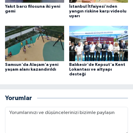
Yakıt barcı filosuna iki yeni
İstanbul İtfaiyesi'nden
gemi
yangın riskine karşı videolu
uyarı
Samsun'da Alaçam'a yeni
Balıkesir'de Kepsut'a Kent
yaşam alanı kazandırıldı
Lokantası ve altyapı
desteği
Yorumlar