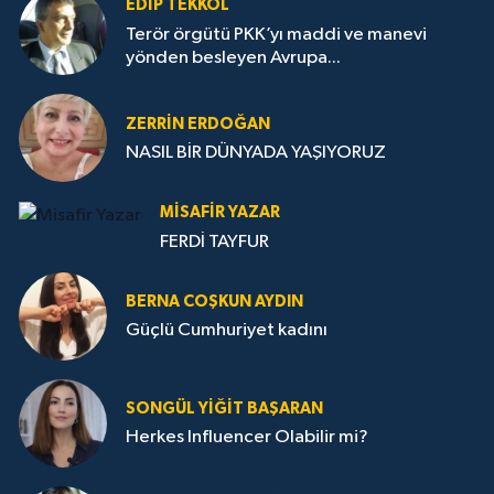
EDIP TEKKOL
Terör örgütü PKK’yı maddi ve manevi
yönden besleyen Avrupa...
ZERRIN ERDOĞAN
NASIL BİR DÜNYADA YAŞIYORUZ
MISAFIR YAZAR
FERDİ TAYFUR
BERNA COŞKUN AYDIN
Güçlü Cumhuriyet kadını
SONGÜL YIĞIT BAŞARAN
Herkes Influencer Olabilir mi?