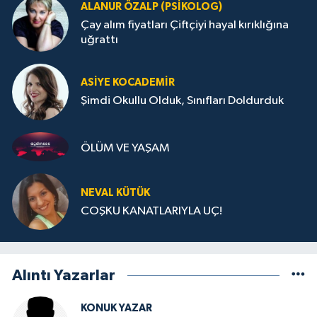
ALANUR ÖZALP (PSIKOLOG)
Çay alım fiyatları Çiftçiyi hayal kırıklığına
uğrattı
ASIYE KOCADEMİR
Şimdi Okullu Olduk, Sınıfları Doldurduk
ÖLÜM VE YAŞAM
NEVAL KÜTÜK
COŞKU KANATLARIYLA UÇ!
Alıntı Yazarlar
KONUK YAZAR