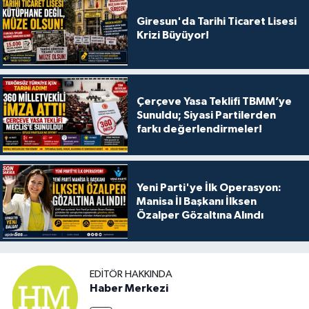
Giresun'da Tarihi Ticaret Lisesi
Krizi Büyüyor!
Çerçeve Yasa Teklifi TBMM’ye
Sunuldu; Siyasi Partilerden
farkı değerlendirmeler!
Yeni Parti'ye İlk Operasyon:
Manisa İl Başkanı İlksen
Özalper Gözaltına Alındı
EDITÖR HAKKINDA
Haber Merkezi