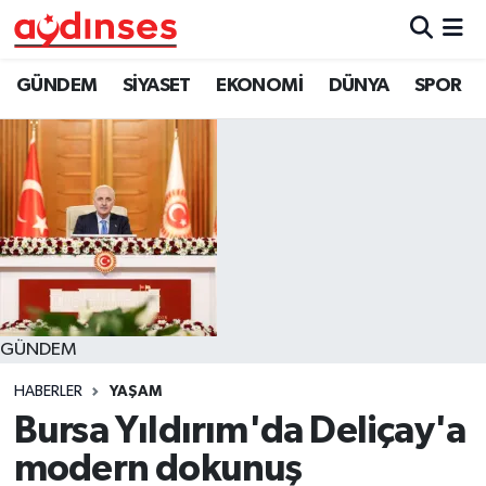
GÜNDEM
Nöbetçi Eczaneler
GÜNDEM
SİYASET
EKONOMİ
DÜNYA
SPOR
SİYASET
Hava Durumu
EKONOMİ
Aydin Namaz Vakitleri
DÜNYA
Trafik Durumu
SPOR
Süper Lig Puan Durumu ve Fikstür
GÜNDEM
MAGAZİN
Tüm Manşetler
HABERLER
YAŞAM
YAŞAM
Son Dakika Haberleri
Bursa Yıldırım'da Deliçay'a
modern dokunuş
Haber Arşivi