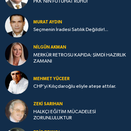
PKK’NIN FÜTUHAT RUHU!
MURAT AYDIN
Seçmenin İradesi Satılık Değildir!...
NILGÜN AKMAN
MERKÜR RETROSU KAPIDA: ŞİMDİ HAZIRLIK
ZAMANI
MEHMET YÜCEER
CHP’yi Kılıçdaroğlu eliyle ateşe attılar.
ZEKI SARIHAN
HALKÇI EĞİTİM MÜCADELESİ
ZORUNLULUKTUR