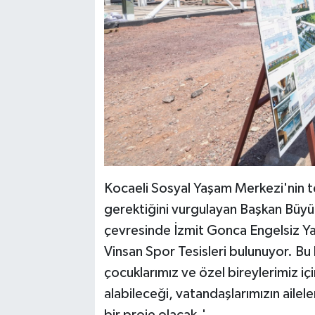
Kocaeli Sosyal Yaşam Merkezi'nin t
gerektiğini vurgulayan Başkan Büyük
çevresinde İzmit Gonca Engelsiz Y
Vinsan Spor Tesisleri bulunuyor. Bu 
çocuklarımız ve özel bireylerimiz iç
alabileceği, vatandaşlarımızın ailele
bir proje olacak.'