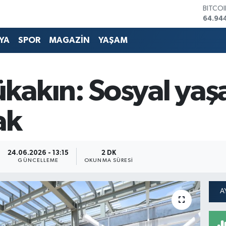
DOLA
47,74
EURO
55,25
YA
SPOR
MAGAZİN
YAŞAM
STERL
64,481
GRAM 
6660.
kakın: Sosyal yaş
BİST1
13.779
BITCO
ak
64.94
24.06.2026 - 13:15
2 DK
GÜNCELLEME
OKUNMA SÜRESI