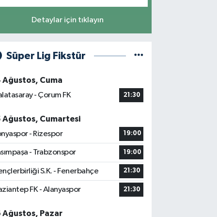
Detaylar için tıklayın
Süper Lig Fikstür
4 Ağustos, Cuma
latasaray - Çorum FK
21:30
5 Ağustos, Cumartesi
nyaspor - Rizespor
19:00
sımpaşa - Trabzonspor
19:00
nçlerbirliği S.K. - Fenerbahçe
21:30
ziantep FK - Alanyaspor
21:30
6 Ağustos, Pazar