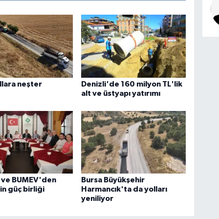
llara neşter
Denizli'de 160 milyon TL'lik
alt ve üstyapı yatırımı
 ve BUMEV'den
Bursa Büyükşehir
in güç birliği
Harmancık'ta da yolları
yeniliyor