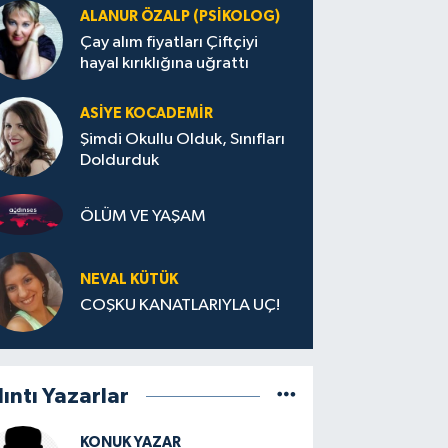
ALANUR ÖZALP (PSIKOLOG)
Çay alım fiyatları Çiftçiyi
hayal kırıklığına uğrattı
ASIYE KOCADEMİR
Şimdi Okullu Olduk, Sınıfları
Doldurduk
ÖLÜM VE YAŞAM
NEVAL KÜTÜK
COŞKU KANATLARIYLA UÇ!
lıntı Yazarlar
KONUK YAZAR