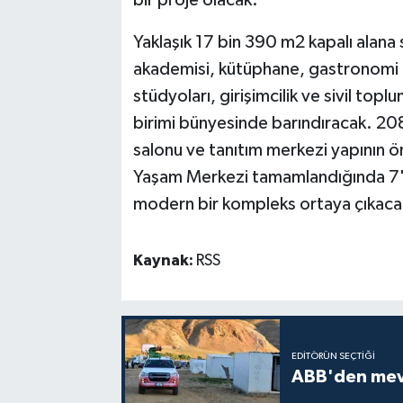
Yaklaşık 17 bin 390 m2 kapalı alana
akademisi, kütüphane, gastronomi at
stüdyoları, girişimcilik ve sivil topl
birimi bünyesinde barındıracak. 208 
salonu ve tanıtım merkezi yapının ön
Yaşam Merkezi tamamlandığında 7'd
modern bir kompleks ortaya çıkaca
Kaynak:
RSS
EDITÖRÜN SEÇTIĞI
ABB'den mevsi