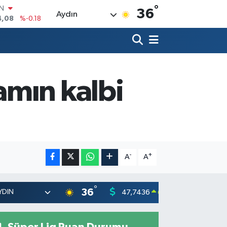
°
R
36
Aydın
36
%0.18
10
%0.32
İN
1
%0.38
ALTIN
55
%0.03
amın kalbi
00
%-14
IN
4,08
%-0.18
-
+
A
A
°
36
47,7436
55,251
0.18
%
Süper Lig Puan Durumu