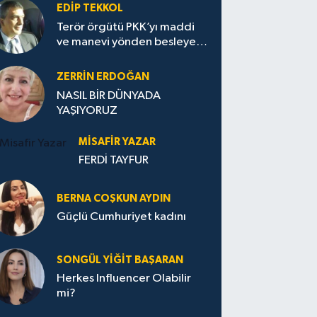
EDIP TEKKOL
Terör örgütü PKK’yı maddi
ve manevi yönden besleyen
Avrupa...
ZERRIN ERDOĞAN
NASIL BİR DÜNYADA
YAŞIYORUZ
MISAFIR YAZAR
FERDİ TAYFUR
BERNA COŞKUN AYDIN
Güçlü Cumhuriyet kadını
SONGÜL YIĞIT BAŞARAN
Herkes Influencer Olabilir
mi?