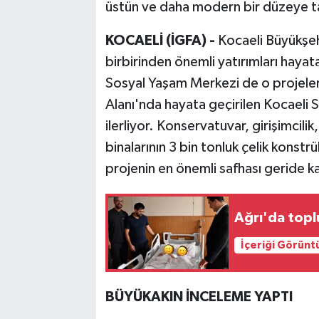
üstün ve daha modern bir düzeye t
KOCAELİ (İGFA) -
Kocaeli Büyükşehi
birbirinden önemli yatırımları hayat
Sosyal Yaşam Merkezi de o projeler 
Alanı'nda hayata geçirilen Kocaeli 
ilerliyor. Konservatuvar, girişimcil
binalarının 3 bin tonluk çelik konst
projenin en önemli safhası geride ka
Ağrı'da topl
İçeriği Görünt
BÜYÜKAKIN İNCELEME YAPTI