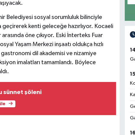
aşıyacak.
r Belediyesi sosyal sorumluluk bilinciyle
a geçirerek kenti geleceğe hazırlıyor. Kocaeli
arasında öne çıkıyor. Eski İnterteks Fuar
Sosyal Yaşam Merkezi inşaatı oldukça hızlı
1
ik, gastronomi dil akademisi ve nizamiye
Ga
rüksiyon imalatları tamamlandı. Böylece
ldı.
1
Ko
u sünnet şöleni
Ka
üle
Ge
Ga
1