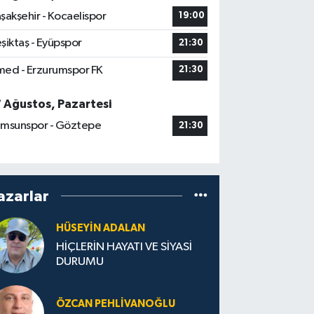
şakşehir - Kocaelispor
19:00
şiktaş - Eyüpspor
21:30
ed - Erzurumspor FK
21:30
7 Ağustos, Pazartesi
msunspor - Göztepe
21:30
azarlar
HÜSEYIN ADALAN
HİÇLERİN HAYATI VE SİYASİ
DURUMU
ÖZCAN PEHLIVANOĞLU