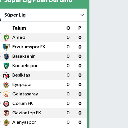
Süper Lig
#
Takım
O
P
1
Amed
0
0
2
Erzurumspor FK
0
0
3
Başakşehir
0
0
4
Kocaelispor
0
0
5
Beşiktaş
0
0
6
Eyüpspor
0
0
7
Galatasaray
0
0
8
Çorum FK
0
0
9
Gaziantep FK
0
0
0
Alanyaspor
0
0