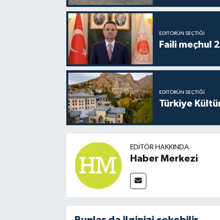
EDITÖRÜN SEÇTIĞI
Faili meçhul 
EDITÖRÜN SEÇTIĞI
Türkiye Kültü
EDITÖR HAKKINDA
Haber Merkezi