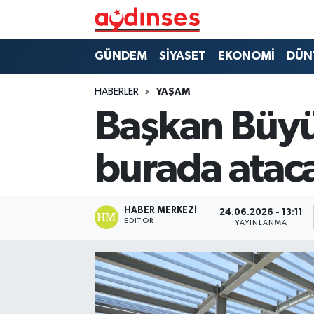
GÜNDEM
Nöbetçi Eczaneler
GÜNDEM
SİYASET
EKONOMİ
DÜN
SİYASET
Hava Durumu
HABERLER
YAŞAM
Başkan Büyü
EKONOMİ
Aydin Namaz Vakitleri
burada atac
DÜNYA
Trafik Durumu
SPOR
Süper Lig Puan Durumu ve Fikstür
HABER MERKEZI
24.06.2026 - 13:11
EDITÖR
YAYINLANMA
MAGAZİN
Tüm Manşetler
YAŞAM
Son Dakika Haberleri
Haber Arşivi