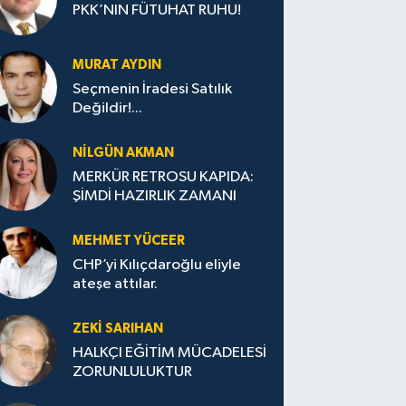
PKK’NIN FÜTUHAT RUHU!
MURAT AYDIN
Seçmenin İradesi Satılık
Değildir!...
NILGÜN AKMAN
MERKÜR RETROSU KAPIDA:
ŞİMDİ HAZIRLIK ZAMANI
MEHMET YÜCEER
CHP’yi Kılıçdaroğlu eliyle
ateşe attılar.
ZEKI SARIHAN
HALKÇI EĞİTİM MÜCADELESİ
ZORUNLULUKTUR