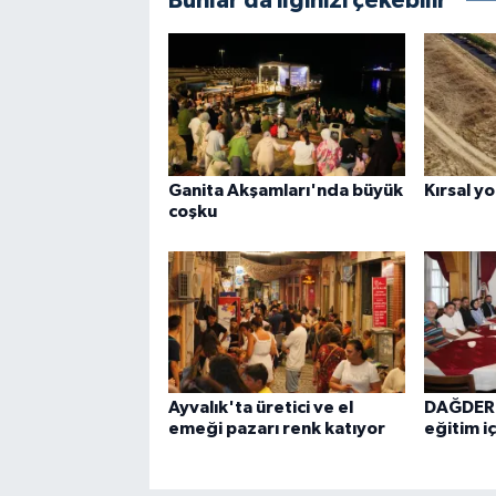
Bunlar da ilginizi çekebilir
Ganita Akşamları'nda büyük
Kırsal yo
coşku
Ayvalık'ta üretici ve el
DAĞDER
emeği pazarı renk katıyor
eğitim iç