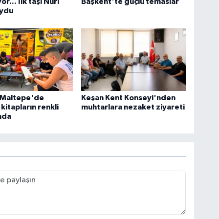
or... İlk taşı Nuri
Başkent'te güçlü temaslar
oydu
l Maltepe'de
Keşan Kent Konseyi'nden
kitapların renkli
muhtarlara nezaket ziyareti
nda