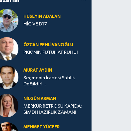
HÜSEYIN ADALAN
HİÇ VE D17
ÖZCAN PEHLIVANOĞLU
PKK’NIN FÜTUHAT RUHU!
MURAT AYDIN
Seçmenin İradesi Satılık
Değildir!...
NILGÜN AKMAN
MERKÜR RETROSU KAPIDA:
ŞİMDİ HAZIRLIK ZAMANI
MEHMET YÜCEER