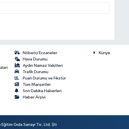
Nöbetçi Eczaneler
Künye
Hava Durumu
Aydin Namaz Vakitleri
lari
Trafik Durumu
Puan Durumu ve Fikstür
Tüm Manşetler
Son Dakika Haberleri
Haber Arşivi
ğitim Gıda Sanayi Tic. Ltd. Şti