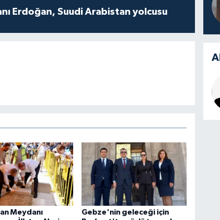
ı Erdoğan, Suudi Arabistan yolcusu
A
tan Meydanı
Gebze'nin geleceği için