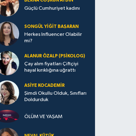
BERNA COŞKUN AYDIN
Güçlü Cumhuriyet kadını
SONGÜL YIĞIT BAŞARAN
Herkes Influencer Olabilir
mi?
ALANUR ÖZALP (PSIKOLOG)
Çay alım fiyatları Çiftçiyi
hayal kırıklığına uğrattı
ASIYE KOCADEMİR
Şimdi Okullu Olduk, Sınıfları
Doldurduk
ÖLÜM VE YAŞAM
NEVAL KÜTÜK