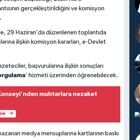
ntısının gerçekleştirildiğini ve komisyon
.
re, 29 Haziran'da düzenlenen toplantıda
ına ilişkin komisyon kararları, e-Devlet
eteciler, başvurularına ilişkin sonuçları
orgulama
' hizmeti üzerinden öğrenebilecek.
Konseyi'nden muhtarlara nezaket
üle
 kazanan medya mensuplarına kartlarının baskı