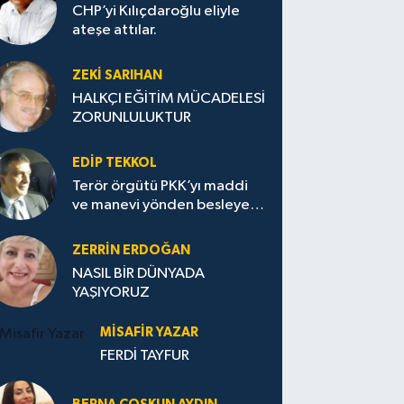
CHP’yi Kılıçdaroğlu eliyle
ateşe attılar.
ZEKI SARIHAN
HALKÇI EĞİTİM MÜCADELESİ
ZORUNLULUKTUR
EDIP TEKKOL
Terör örgütü PKK’yı maddi
ve manevi yönden besleyen
Avrupa...
ZERRIN ERDOĞAN
NASIL BİR DÜNYADA
YAŞIYORUZ
MISAFIR YAZAR
FERDİ TAYFUR