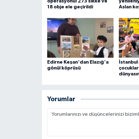
operasyonu! 273 sikke ve
yenileniy
18 obje ele geçirildi
Aslan k
Edirne Keşan'dan Elazığ'a
İstanbu
gönül köprüsü
çocuklar 
dünyası
Yorumlar