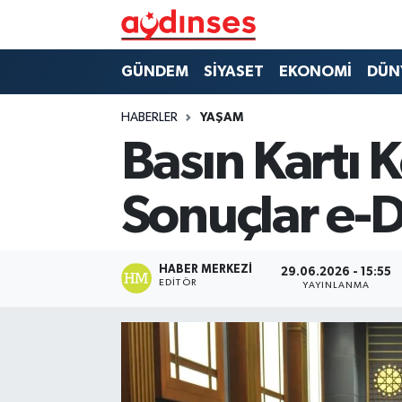
GÜNDEM
Nöbetçi Eczaneler
GÜNDEM
SİYASET
EKONOMİ
DÜN
SİYASET
Hava Durumu
HABERLER
YAŞAM
Basın Kartı 
EKONOMİ
Aydin Namaz Vakitleri
Sonuçlar e-D
DÜNYA
Trafik Durumu
SPOR
Süper Lig Puan Durumu ve Fikstür
HABER MERKEZI
29.06.2026 - 15:55
EDITÖR
YAYINLANMA
MAGAZİN
Tüm Manşetler
YAŞAM
Son Dakika Haberleri
Haber Arşivi