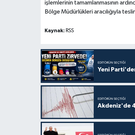
işlemlerinin tamamlanmasının ardınd
Bölge Müdürlükleri aracılığıyla teslim
Kaynak:
RSS
EDITÖRÜN SEÇTIĞI
Yeni Parti'de
EDITÖRÜN SEÇTIĞI
Akdeniz'de 