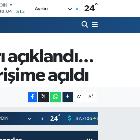
30,04
%1.2
°
24
Aydın
AR
7106
%0.17
O
1652
%0.27
RLİN
4046
%0.35
M ALTIN
 açıklandı...
8.99
%2.59
T100
73
%-19
işime açıldı
-
+
A
A
°
24
47,7106
55,165
0.17
%
azarlar