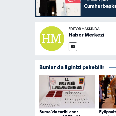
EDITÖRÜN SEÇTIĞI
Cumhurbaşkan
EDITÖR HAKKINDA
Haber Merkezi
Bunlar da ilginizi çekebilir
Bursa'da tarihi eser
Eyüpsul