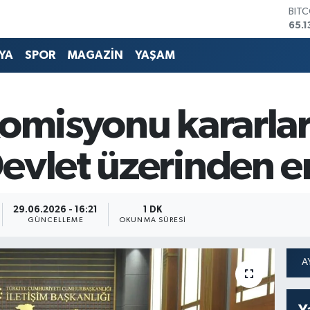
65.1
DOL
47,
EUR
YA
SPOR
MAGAZİN
YAŞAM
55,
STE
64,
GRA
Komisyonu kararları
664
BİS
13.7
evlet üzerinden er
29.06.2026 - 16:21
1 DK
GÜNCELLEME
OKUNMA SÜRESI
Y