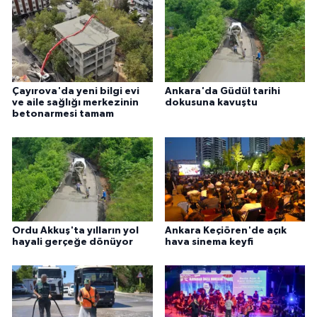
Çayırova'da yeni bilgi evi
Ankara'da Güdül tarihi
ve aile sağlığı merkezinin
dokusuna kavuştu
betonarmesi tamam
Ordu Akkuş'ta yılların yol
Ankara Keçiören'de açık
hayali gerçeğe dönüyor
hava sinema keyfi