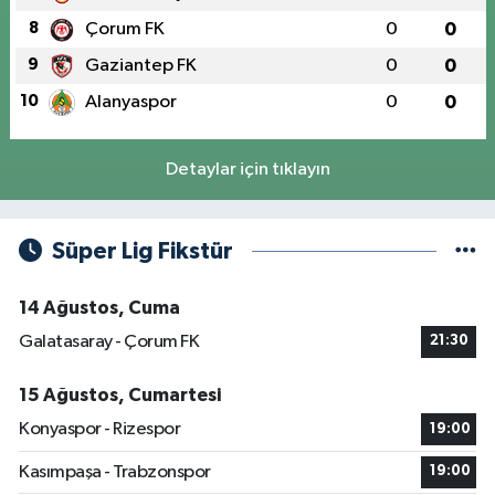
8
Çorum FK
0
0
9
Gaziantep FK
0
0
10
Alanyaspor
0
0
Detaylar için tıklayın
Süper Lig Fikstür
14 Ağustos, Cuma
Galatasaray - Çorum FK
21:30
15 Ağustos, Cumartesi
Konyaspor - Rizespor
19:00
Kasımpaşa - Trabzonspor
19:00