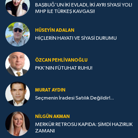
BAŞBUĞ'UN İKİ EVLADI, İKİ AYRI SİYASİ YOL!
MHP İLE TÜRKEŞ KAVGASI!
HÜSEYIN ADALAN
HİÇLERİN HAYATI VE SİYASİ DURUMU
ÖZCAN PEHLIVANOĞLU
PKK’NIN FÜTUHAT RUHU!
MURAT AYDIN
Seçmenin İradesi Satılık Değildir!...
NILGÜN AKMAN
MERKÜR RETROSU KAPIDA: ŞİMDİ HAZIRLIK
ZAMANI