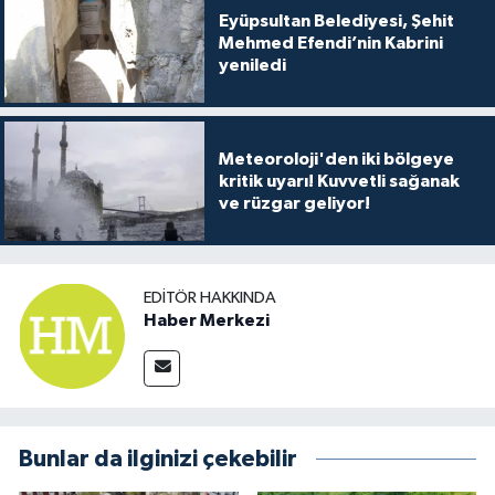
Eyüpsultan Belediyesi, Şehit
Mehmed Efendi’nin Kabrini
yeniledi
Meteoroloji'den iki bölgeye
kritik uyarı! Kuvvetli sağanak
ve rüzgar geliyor!
EDITÖR HAKKINDA
Haber Merkezi
Bunlar da ilginizi çekebilir