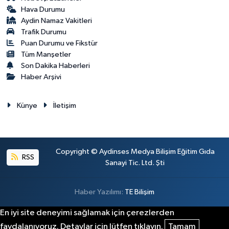
Hava Durumu
Aydin Namaz Vakitleri
Trafik Durumu
Puan Durumu ve Fikstür
Tüm Manşetler
Son Dakika Haberleri
Haber Arşivi
Künye
İletişim
Copyright © Aydinses Medya Bilişim Eğitim Gıda
RSS
Sanayi Tic. Ltd. Şti
Haber Yazılımı:
TE Bilişim
En iyi site deneyimi sağlamak için çerezlerden
faydalanıyoruz. Detaylar için lütfen tıklayın.
Tamam