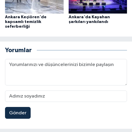
Ankara Keçiören'de
Ankara'da Kayahan
kapsamlı temizlik
şarkıları yankılandı
seferberliği
Yorumlar
Gönder