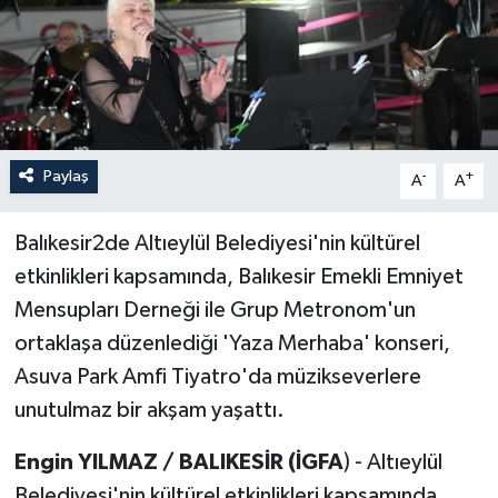
Paylaş
-
+
A
A
Balıkesir2de Altıeylül Belediyesi'nin kültürel
etkinlikleri kapsamında, Balıkesir Emekli Emniyet
Mensupları Derneği ile Grup Metronom'un
ortaklaşa düzenlediği 'Yaza Merhaba' konseri,
Asuva Park Amfi Tiyatro'da müzikseverlere
unutulmaz bir akşam yaşattı.
Engin YILMAZ / BALIKESİR (İGFA
) - Altıeylül
Belediyesi'nin kültürel etkinlikleri kapsamında,