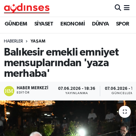
GÜNDEM
Nöbetçi Eczaneler
GÜNDEM
SİYASET
EKONOMİ
DÜNYA
SPOR
SİYASET
Hava Durumu
HABERLER
YAŞAM
Balıkesir emekli emniyet
EKONOMİ
Aydin Namaz Vakitleri
mensuplarından 'yaza
DÜNYA
Trafik Durumu
merhaba'
SPOR
Süper Lig Puan Durumu ve Fikstür
HABER MERKEZI
07.06.2026 - 18:36
07.06.2026 - 1
EDITÖR
YAYINLANMA
GÜNCELLEME
MAGAZİN
Tüm Manşetler
YAŞAM
Son Dakika Haberleri
Haber Arşivi