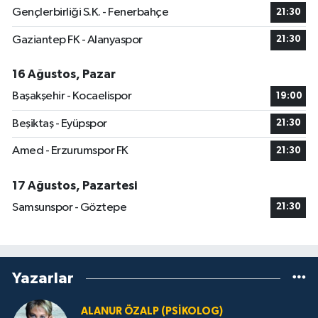
Gençlerbirliği S.K. - Fenerbahçe
21:30
Gaziantep FK - Alanyaspor
21:30
16 Ağustos, Pazar
Başakşehir - Kocaelispor
19:00
Beşiktaş - Eyüpspor
21:30
Amed - Erzurumspor FK
21:30
17 Ağustos, Pazartesi
Samsunspor - Göztepe
21:30
Yazarlar
ALANUR ÖZALP (PSIKOLOG)