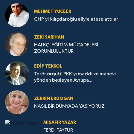
MEHMET YÜCEER
CHP’yi Kılıçdaroğlu eliyle ateşe attılar.
ZEKI SARIHAN
HALKÇI EĞİTİM MÜCADELESİ
ZORUNLULUKTUR
EDIP TEKKOL
Terör örgütü PKK’yı maddi ve manevi
yönden besleyen Avrupa...
ZERRIN ERDOĞAN
NASIL BİR DÜNYADA YAŞIYORUZ
MISAFIR YAZAR
FERDİ TAYFUR