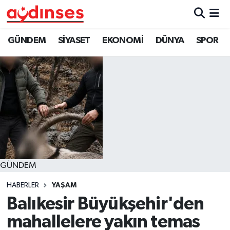
GÜNDEM
Nöbetçi Eczaneler
GÜNDEM
SİYASET
EKONOMİ
DÜNYA
SPOR
SİYASET
Hava Durumu
EKONOMİ
Aydin Namaz Vakitleri
DÜNYA
Trafik Durumu
SPOR
Süper Lig Puan Durumu ve Fikstür
GÜNDEM
MAGAZİN
Tüm Manşetler
HABERLER
YAŞAM
YAŞAM
Son Dakika Haberleri
Balıkesir Büyükşehir'den
mahallelere yakın temas
Haber Arşivi