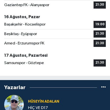
Gaziantep FK - Alanyaspor
21:30
16 Ağustos, Pazar
Başakşehir - Kocaelispor
19:00
Beşiktaş - Eyüpspor
21:30
Amed - Erzurumspor FK
21:30
17 Ağustos, Pazartesi
Samsunspor - Göztepe
21:30
Yazarlar
HÜSEYIN ADALAN
HİÇ VE D17