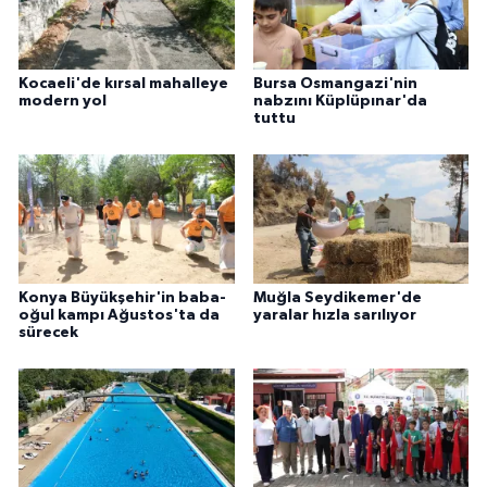
Kocaeli'de kırsal mahalleye
Bursa Osmangazi'nin
modern yol
nabzını Küplüpınar'da
tuttu
Konya Büyükşehir'in baba-
Muğla Seydikemer'de
oğul kampı Ağustos'ta da
yaralar hızla sarılıyor
sürecek