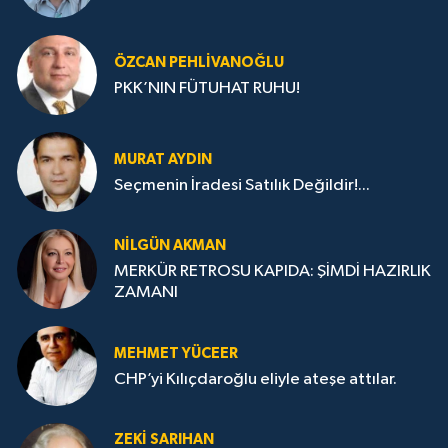
ÖZCAN PEHLIVANOĞLU
PKK’NIN FÜTUHAT RUHU!
MURAT AYDIN
Seçmenin İradesi Satılık Değildir!...
NILGÜN AKMAN
MERKÜR RETROSU KAPIDA: ŞİMDİ HAZIRLIK
ZAMANI
MEHMET YÜCEER
CHP’yi Kılıçdaroğlu eliyle ateşe attılar.
ZEKI SARIHAN