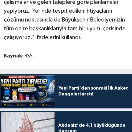
çalışmalar ve gelen taleplere göre planlamalar
yapıyoruz. Yerinde tespit edilen ihtiyaçların
çözümü noktasında da Büyükşehir Belediyemizin
tüm daire başkanlıklarıyla tam bir uyum içerisinde
çalışıyoruz.' ifadelerini kullandı.
Kaynak:
RSS
Yeni Parti'den sonraki İlk Anket
Dengeleri arstı!
Akdeniz'de 4,1 büyüklüğünde
deprem