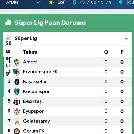
°
39
47,7106
55,
0.17
%
Süper Lig Puan Durumu
Süper Lig
#
Takım
O
P
1
Amed
0
0
2
Erzurumspor FK
0
0
3
Başakşehir
0
0
4
Kocaelispor
0
0
5
Beşiktaş
0
0
6
Eyüpspor
0
0
7
Galatasaray
0
0
8
Çorum FK
0
0