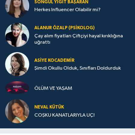
SONGÜL YIĞIT BAŞARAN
Herkes Influencer Olabilir mi?
ALANUR ÖZALP (PSIKOLOG)
Çay alım fiyatları Çiftçiyi hayal kırıklığına
uğrattı
ASIYE KOCADEMİR
Şimdi Okullu Olduk, Sınıfları Doldurduk
ÖLÜM VE YAŞAM
NEVAL KÜTÜK
COŞKU KANATLARIYLA UÇ!