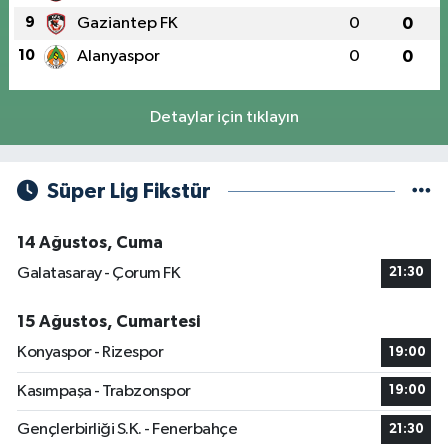
9
Gaziantep FK
0
0
10
Alanyaspor
0
0
Detaylar için tıklayın
Süper Lig Fikstür
14 Ağustos, Cuma
Galatasaray - Çorum FK
21:30
15 Ağustos, Cumartesi
Konyaspor - Rizespor
19:00
Kasımpaşa - Trabzonspor
19:00
Gençlerbirliği S.K. - Fenerbahçe
21:30