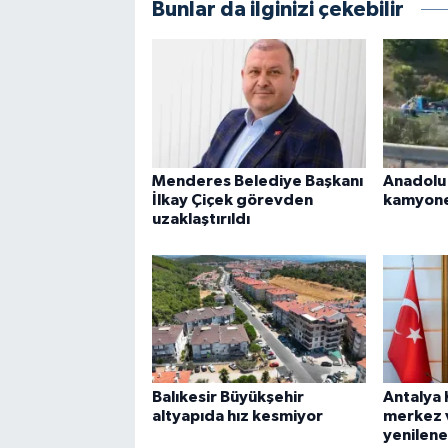
Bunlar da ilginizi çekebilir
Menderes Belediye Başkanı
Anadolu
İlkay Çiçek görevden
kamyonet
uzaklaştırıldı
Balıkesir Büyükşehir
Antalya 
altyapıda hız kesmiyor
merkez v
yenilen