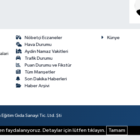
Nöbetçi Eczaneler
Künye
Hava Durumu
Aydin Namaz Vakitleri
lari
Trafik Durumu
Puan Durumu ve Fikstür
Tüm Manşetler
Son Dakika Haberleri
Haber Arşivi
ğitim Gıda Sanayi Tic. Ltd. Şti
n faydalanıyoruz. Detaylar için lütfen tıklayın.
Tamam