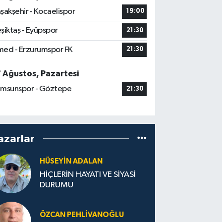
şakşehir - Kocaelispor
19:00
şiktaş - Eyüpspor
21:30
ed - Erzurumspor FK
21:30
7 Ağustos, Pazartesi
msunspor - Göztepe
21:30
azarlar
HÜSEYIN ADALAN
HİÇLERİN HAYATI VE SİYASİ
DURUMU
ÖZCAN PEHLIVANOĞLU