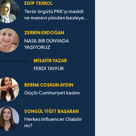
EDIP TEKKOL
Terör örgütü PKK’yı maddi
ve manevi yönden besleyen
Avrupa...
ZERRIN ERDOĞAN
NASIL BİR DÜNYADA
YAŞIYORUZ
MISAFIR YAZAR
FERDİ TAYFUR
BERNA COŞKUN AYDIN
Güçlü Cumhuriyet kadını
SONGÜL YIĞIT BAŞARAN
Herkes Influencer Olabilir
mi?