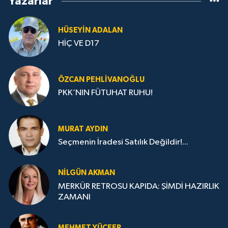
Yazarlar
HÜSEYIN ADALAN
HİÇ VE D17
ÖZCAN PEHLIVANOĞLU
PKK’NIN FÜTUHAT RUHU!
MURAT AYDIN
Seçmenin İradesi Satılık Değildir!...
NILGÜN AKMAN
MERKÜR RETROSU KAPIDA: ŞİMDİ HAZIRLIK
ZAMANI
MEHMET YÜCEER