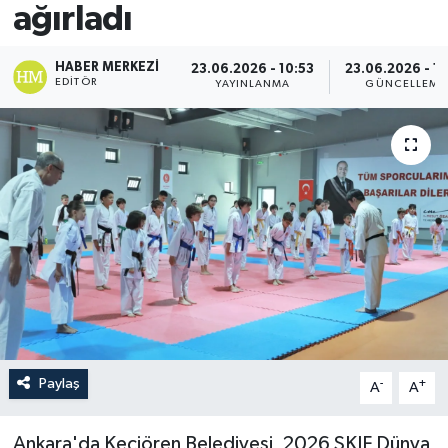
ağırladı
HABER MERKEZI
23.06.2026 - 10:53
23.06.2026 - 11
EDITÖR
YAYINLANMA
GÜNCELLEME
Paylaş
-
+
A
A
Ankara'da Keçiören Belediyesi, 2026 SKIF Dünya