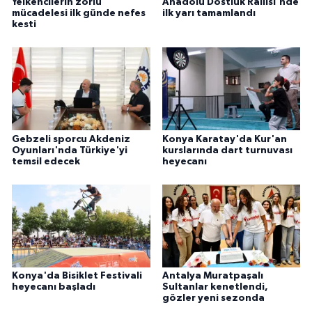
Yelkencilerin zorlu
Anadolu Dostluk Rallisi'nde
mücadelesi ilk günde nefes
ilk yarı tamamlandı
kesti
Gebzeli sporcu Akdeniz
Konya Karatay'da Kur'an
Oyunları'nda Türkiye'yi
kurslarında dart turnuvası
temsil edecek
heyecanı
Konya'da Bisiklet Festivali
Antalya Muratpaşalı
heyecanı başladı
Sultanlar kenetlendi,
gözler yeni sezonda