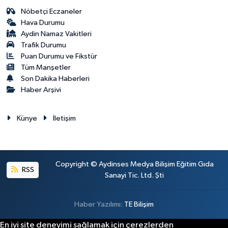
Nöbetçi Eczaneler
Hava Durumu
Aydin Namaz Vakitleri
Trafik Durumu
Puan Durumu ve Fikstür
Tüm Manşetler
Son Dakika Haberleri
Haber Arşivi
Künye
İletişim
Copyright © Aydinses Medya Bilişim Eğitim Gıda
RSS
Sanayi Tic. Ltd. Şti
Haber Yazılımı:
TE Bilişim
En iyi site deneyimi sağlamak için çerezlerden