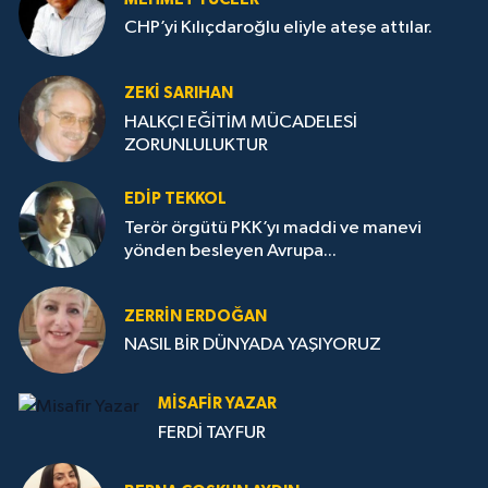
CHP’yi Kılıçdaroğlu eliyle ateşe attılar.
ZEKI SARIHAN
HALKÇI EĞİTİM MÜCADELESİ
ZORUNLULUKTUR
EDIP TEKKOL
Terör örgütü PKK’yı maddi ve manevi
yönden besleyen Avrupa...
ZERRIN ERDOĞAN
NASIL BİR DÜNYADA YAŞIYORUZ
MISAFIR YAZAR
FERDİ TAYFUR