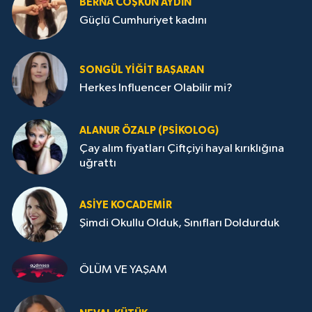
BERNA COŞKUN AYDIN
Güçlü Cumhuriyet kadını
SONGÜL YIĞIT BAŞARAN
Herkes Influencer Olabilir mi?
ALANUR ÖZALP (PSIKOLOG)
Çay alım fiyatları Çiftçiyi hayal kırıklığına
uğrattı
ASIYE KOCADEMİR
Şimdi Okullu Olduk, Sınıfları Doldurduk
ÖLÜM VE YAŞAM