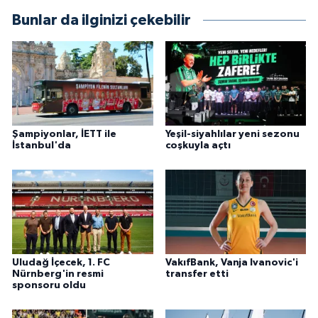
Bunlar da ilginizi çekebilir
Şampiyonlar, İETT ile
Yeşil-siyahlılar yeni sezonu
İstanbul'da
coşkuyla açtı
Uludağ İçecek, 1. FC
VakıfBank, Vanja Ivanovic'i
Nürnberg'in resmi
transfer etti
sponsoru oldu