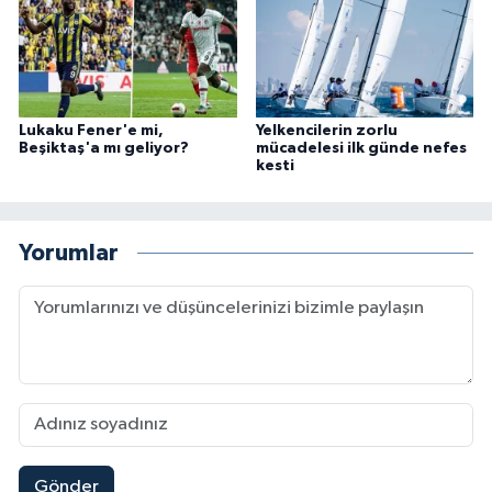
Lukaku Fener'e mi,
Yelkencilerin zorlu
Beşiktaş'a mı geliyor?
mücadelesi ilk günde nefes
kesti
Yorumlar
Gönder