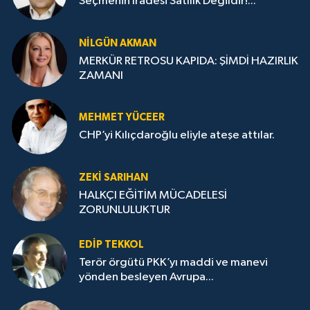
Seçmenin İradesi Satılık Değildir!...
NILGÜN AKMAN
MERKÜR RETROSU KAPIDA: ŞİMDİ HAZIRLIK
ZAMANI
MEHMET YÜCEER
CHP’yi Kılıçdaroğlu eliyle ateşe attılar.
ZEKI SARIHAN
HALKÇI EĞİTİM MÜCADELESİ
ZORUNLULUKTUR
EDIP TEKKOL
Terör örgütü PKK’yı maddi ve manevi
yönden besleyen Avrupa...