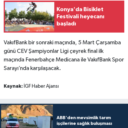
Konya'da Bisiklet
Festivali heyecanı
başladı
VakıfBank bir sonraki maçında, 5 Mart Çarşamba
günü CEV Şampiyonlar Ligi çeyrek final ilk
maçında Fenerbahçe Medicana ile VakıfBank Spor
Sarayı’nda karşılaşacak.
Kaynak:
İGF Haber Ajansı
ABB'den mevsimlik tarım
işçilerine sağlık buluşması