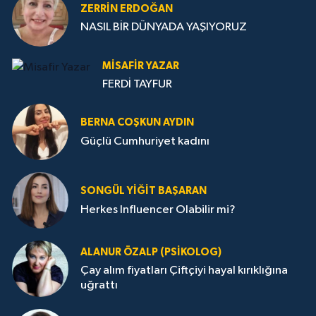
ZERRIN ERDOĞAN
NASIL BİR DÜNYADA YAŞIYORUZ
MISAFIR YAZAR
FERDİ TAYFUR
BERNA COŞKUN AYDIN
Güçlü Cumhuriyet kadını
SONGÜL YIĞIT BAŞARAN
Herkes Influencer Olabilir mi?
ALANUR ÖZALP (PSIKOLOG)
Çay alım fiyatları Çiftçiyi hayal kırıklığına
uğrattı