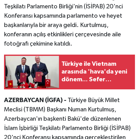
Teşkilatı Parlamento Birliği'nin (İSİPAB) 20'nci
Konferansı kapsamında parlamento ve heyet
başkanlarıyla bir araya geldi. Kurtulmuş,
konferanın açılış etkinlikleri çerçevesinde aile
fotoğrafı çekimine katıldı.
Türkiye ile Vietnam
arasında 'hava'da yeni
dönem... Sefer
kapasitesi artırıldı
AZERBAYCAN (İGFA) -
Türkiye Büyük Millet
Meclisi (TBMM) Başkanı Numan Kurtulmuş,
Azerbaycan'ın başkenti Bakü'de düzenlenen
İslam İşbirliği Teşkilatı Parlamento Birliği (İSİPAB)
20'nci Konferansı kapsamında gerçekleştirilen