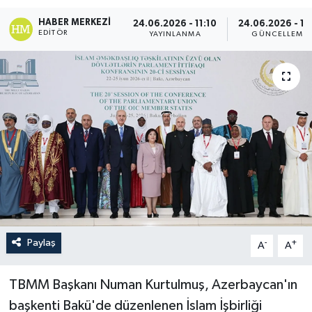
HABER MERKEZI
24.06.2026 - 11:10
24.06.2026 - 11
EDITÖR
YAYINLANMA
GÜNCELLEME
Paylaş
-
+
A
A
TBMM Başkanı Numan Kurtulmuş, Azerbaycan'ın
başkenti Bakü'de düzenlenen İslam İşbirliği