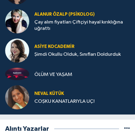
ALANUR ÖZALP (PSIKOLOG)
Çay alım fiyatları Çiftçiyi hayal kırıklığına
uğrattı
ASIYE KOCADEMİR
Şimdi Okullu Olduk, Sınıfları Doldurduk
ÖLÜM VE YAŞAM
NEVAL KÜTÜK
COŞKU KANATLARIYLA UÇ!
Alıntı Yazarlar