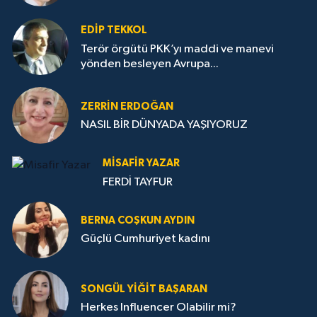
EDIP TEKKOL
Terör örgütü PKK’yı maddi ve manevi
yönden besleyen Avrupa...
ZERRIN ERDOĞAN
NASIL BİR DÜNYADA YAŞIYORUZ
MISAFIR YAZAR
FERDİ TAYFUR
BERNA COŞKUN AYDIN
Güçlü Cumhuriyet kadını
SONGÜL YIĞIT BAŞARAN
Herkes Influencer Olabilir mi?