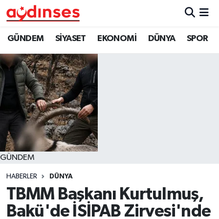
GÜNDEM
Nöbetçi Eczaneler
GÜNDEM
SİYASET
EKONOMİ
DÜNYA
SPOR
SİYASET
Hava Durumu
EKONOMİ
Aydin Namaz Vakitleri
DÜNYA
Trafik Durumu
SPOR
Süper Lig Puan Durumu ve Fikstür
GÜNDEM
MAGAZİN
Tüm Manşetler
HABERLER
DÜNYA
YAŞAM
Son Dakika Haberleri
TBMM Başkanı Kurtulmuş,
Bakü'de İSİPAB Zirvesi'nde
Haber Arşivi