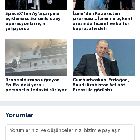
SpaceX'ten Ay'a çarpma
İzmir'den Kazakistan
açıklaması: Sorumlu uzay
çıkarması... İzmir ile üç kent
operasyonları için
arasında ticaret ve kültür
çalışıyoruz
köprüsü hedefi
Dron saldırısına uğrayan
Cumhurbaşkanı Erdoğan,
Ro-Ro'daki yaralı
Suudi Arabistan Veliaht
personelin tedavisi sürüyor
Prensi ile görüştü
Yorumlar