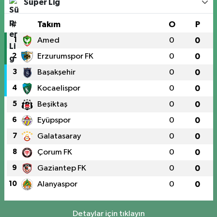
Süper Lig
#
Takım
O
P
1
Amed
0
0
2
Erzurumspor FK
0
0
3
Başakşehir
0
0
4
Kocaelispor
0
0
5
Beşiktaş
0
0
6
Eyüpspor
0
0
7
Galatasaray
0
0
8
Çorum FK
0
0
9
Gaziantep FK
0
0
10
Alanyaspor
0
0
Detaylar için tıklayın