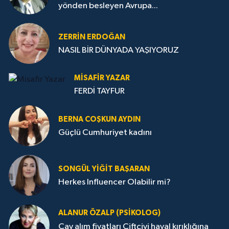
yönden besleyen Avrupa...
ZERRIN ERDOĞAN
NASIL BİR DÜNYADA YAŞIYORUZ
MISAFIR YAZAR
FERDİ TAYFUR
BERNA COŞKUN AYDIN
Güçlü Cumhuriyet kadını
SONGÜL YIĞIT BAŞARAN
Herkes Influencer Olabilir mi?
ALANUR ÖZALP (PSIKOLOG)
Çay alım fiyatları Çiftçiyi hayal kırıklığına