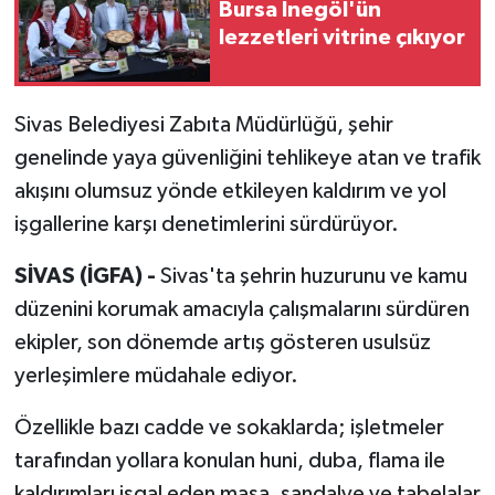
Bursa İnegöl'ün
lezzetleri vitrine çıkıyor
Sivas Belediyesi Zabıta Müdürlüğü, şehir
genelinde yaya güvenliğini tehlikeye atan ve trafik
akışını olumsuz yönde etkileyen kaldırım ve yol
işgallerine karşı denetimlerini sürdürüyor.
SİVAS (İGFA) -
Sivas'ta şehrin huzurunu ve kamu
düzenini korumak amacıyla çalışmalarını sürdüren
ekipler, son dönemde artış gösteren usulsüz
yerleşimlere müdahale ediyor.
Özellikle bazı cadde ve sokaklarda; işletmeler
tarafından yollara konulan huni, duba, flama ile
kaldırımları işgal eden masa, sandalye ve tabelalar