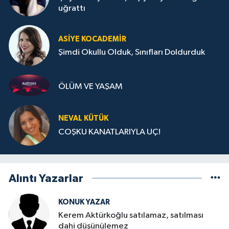
uğrattı
ASIYE KOCADEMİR
Şimdi Okullu Olduk, Sınıfları Doldurduk
ÖLÜM VE YAŞAM
NEVAL KÜTÜK
COŞKU KANATLARIYLA UÇ!
Alıntı Yazarlar
KONUK YAZAR
Kerem Aktürkoğlu satılamaz, satılması
dahi düşünülemez