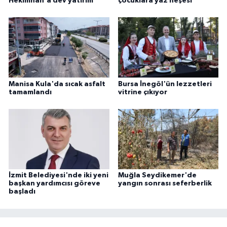
Hekimhan'a dev yatırım
çocuklara yaz neşesi
Manisa Kula'da sıcak asfalt
Bursa İnegöl'ün lezzetleri
tamamlandı
vitrine çıkıyor
İzmit Belediyesi'nde iki yeni
Muğla Seydikemer'de
başkan yardımcısı göreve
yangın sonrası seferberlik
başladı