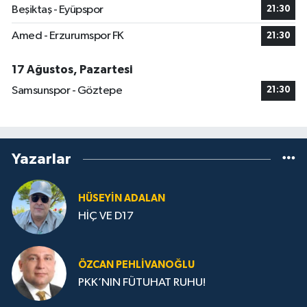
Beşiktaş - Eyüpspor
21:30
Amed - Erzurumspor FK
21:30
17 Ağustos, Pazartesi
Samsunspor - Göztepe
21:30
Yazarlar
HÜSEYIN ADALAN
HİÇ VE D17
ÖZCAN PEHLIVANOĞLU
PKK’NIN FÜTUHAT RUHU!