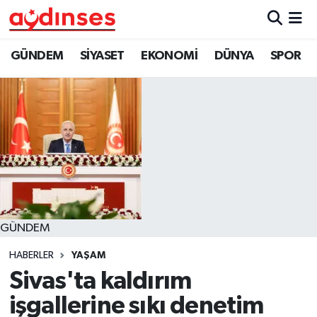
GÜNDEM
Nöbetçi Eczaneler
GÜNDEM
SİYASET
EKONOMİ
DÜNYA
SPOR
SİYASET
Hava Durumu
EKONOMİ
Aydin Namaz Vakitleri
DÜNYA
Trafik Durumu
SPOR
Süper Lig Puan Durumu ve Fikstür
GÜNDEM
MAGAZİN
Tüm Manşetler
HABERLER
YAŞAM
YAŞAM
Son Dakika Haberleri
Sivas'ta kaldırım
işgallerine sıkı denetim
Haber Arşivi