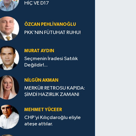
HİÇ VE D17
ÖZCAN PEHLIVANOĞLU
PKK’NIN FÜTUHAT RUHU!
MURAT AYDIN
Seçmenin İradesi Satılık
Değildir!...
NILGÜN AKMAN
MERKÜR RETROSU KAPIDA:
ŞİMDİ HAZIRLIK ZAMANI
MEHMET YÜCEER
CHP’yi Kılıçdaroğlu eliyle
ateşe attılar.