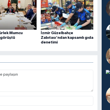
ürlek Mumcu
İzmir Güzelbahçe
e görüştü
Zabıtası'ndan kapsamlı gıda
denetimi