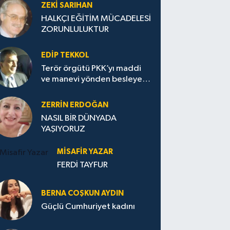
ZEKI SARIHAN
HALKÇI EĞİTİM MÜCADELESİ
ZORUNLULUKTUR
EDIP TEKKOL
Terör örgütü PKK’yı maddi
ve manevi yönden besleyen
Avrupa...
ZERRIN ERDOĞAN
NASIL BİR DÜNYADA
YAŞIYORUZ
MISAFIR YAZAR
FERDİ TAYFUR
BERNA COŞKUN AYDIN
Güçlü Cumhuriyet kadını