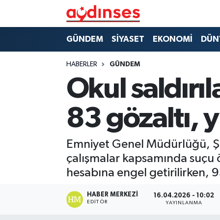
GÜNDEM
Nöbetçi Eczaneler
GÜNDEM
SİYASET
EKONOMİ
DÜN
SİYASET
Hava Durumu
HABERLER
GÜNDEM
Okul saldırı
EKONOMİ
Aydin Namaz Vakitleri
83 gözaltı, 
DÜNYA
Trafik Durumu
SPOR
Süper Lig Puan Durumu ve Fikstür
Emniyet Genel Müdürlüğü, Şan
çalışmalar kapsamında suçu ö
MAGAZİN
Tüm Manşetler
hesabına engel getirilirken, 
YAŞAM
Son Dakika Haberleri
HABER MERKEZI
16.04.2026 - 10:02
EDITÖR
YAYINLANMA
Haber Arşivi