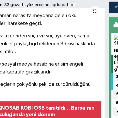
hramanmaraş'ta meydana gelen okul
mleri harekete geçti.
ya üzerinden suçu ve suçluyu öven, kamu
rikler paylaştığı belirlenen 83 kişi hakkında
şlatıldı.
sosyal medya hesabına erişim engeli
a kapatıldığı açıklandı.
süreçlerin çok yönlü şekilde sürdürüldüğünü
NOSAB KOBİ OSB tanıtıldı... Bursa'nın
lculuğunda yeni dönem