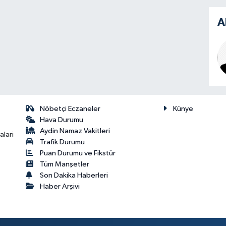
A
Nöbetçi Eczaneler
Künye
Hava Durumu
Aydin Namaz Vakitleri
lari
Trafik Durumu
Puan Durumu ve Fikstür
Tüm Manşetler
Son Dakika Haberleri
Haber Arşivi