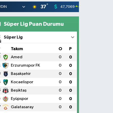
°
37
47,7069
55,026
0.17
%
Süper Lig Puan Durumu
Süper Lig
#
Takım
O
P
1
Amed
0
0
2
Erzurumspor FK
0
0
3
Başakşehir
0
0
4
Kocaelispor
0
0
5
Beşiktaş
0
0
6
Eyüpspor
0
0
7
Galatasaray
0
0