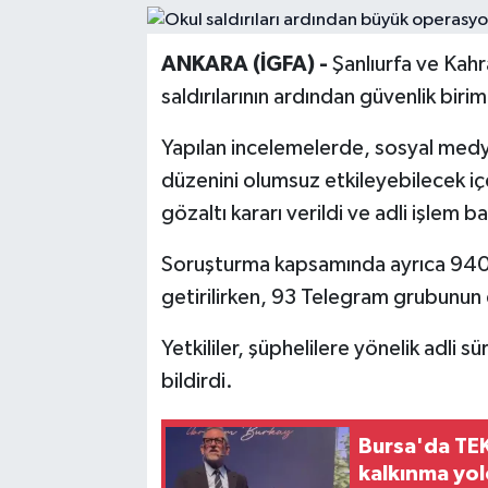
ANKARA (İGFA) -
Şanlıurfa ve Ka
saldırılarının ardından güvenlik biri
Yapılan incelemelerde, sosyal med
düzenini olumsuz etkileyebilecek içe
gözaltı kararı verildi ve adli işlem ba
Soruşturma kapsamında ayrıca 940 
getirilirken, 93 Telegram grubunun d
Yetkililer, şüphelilere yönelik adli 
bildirdi.
Bursa'da TEK
kalkınma yo