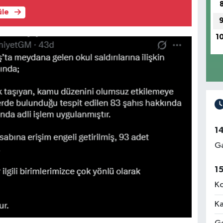
üle
1
1
Ga
1
Ko
Ka