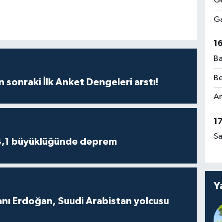
Ge
Ga
1
Ba
Be
n sonraki İlk Anket Dengeleri arstı!
Am
1
Sa
4,1 büyüklüğünde deprem
Y
ı Erdoğan, Suudi Arabistan yolcusu