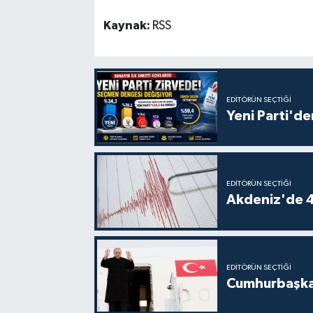
Kaynak:
RSS
EDITÖRÜN SEÇTIĞI
Yeni Parti'de
EDITÖRÜN SEÇTIĞI
Akdeniz'de 
EDITÖRÜN SEÇTIĞI
Cumhurbaşkan