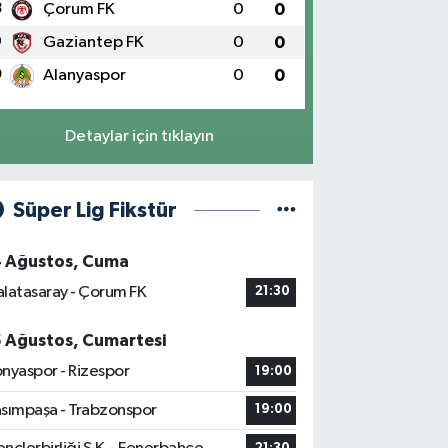
8
Çorum FK
0
0
9
Gaziantep FK
0
0
0
Alanyaspor
0
0
Detaylar için tıklayın
Süper Lig Fikstür
4 Ağustos, Cuma
latasaray - Çorum FK
21:30
5 Ağustos, Cumartesi
nyaspor - Rizespor
19:00
sımpaşa - Trabzonspor
19:00