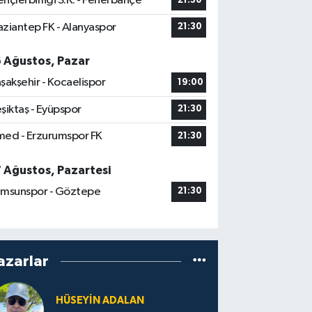
nçlerbirliği S.K. - Fenerbahçe
21:30
ziantep FK - Alanyaspor
21:30
6 Ağustos, Pazar
şakşehir - Kocaelispor
19:00
şiktaş - Eyüpspor
21:30
ed - Erzurumspor FK
21:30
7 Ağustos, Pazartesi
msunspor - Göztepe
21:30
azarlar
HÜSEYIN ADALAN