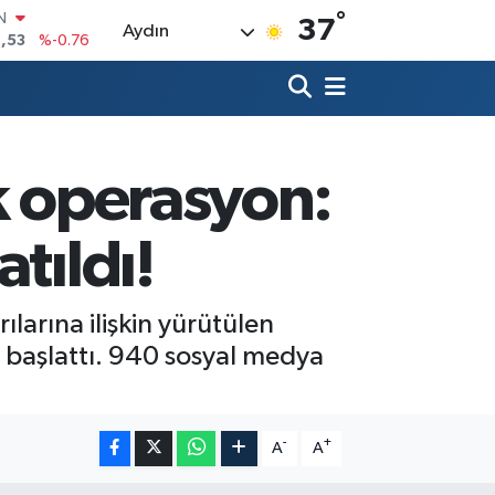
°
R
37
Aydın
69
%0.17
65
%0.01
N
7
%0.02
ALTIN
1
%1.44
k operasyon:
0
%64
tıldı!
arına ilişkin yürütülen
 başlattı. 940 sosyal medya
-
+
A
A