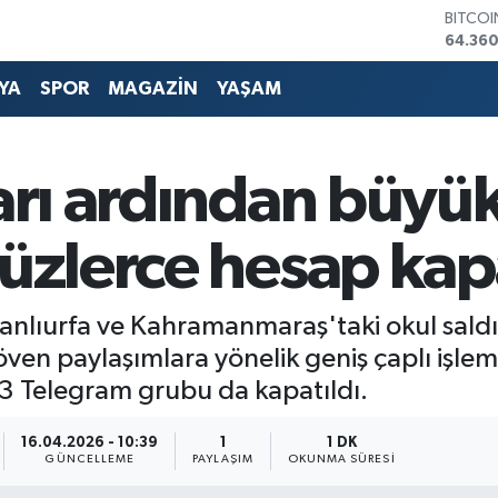
DOLA
47,70
EURO
55,02
YA
SPOR
MAGAZİN
YAŞAM
STERLİ
64,189
GRAM 
6574.8
ları ardından büyü
BİST10
13.887
yüzlerce hesap kapa
lıurfa ve Kahramanmaraş'taki okul saldırıl
ven paylaşımlara yönelik geniş çaplı işlem
93 Telegram grubu da kapatıldı.
16.04.2026 - 10:39
1
1 DK
GÜNCELLEME
PAYLAŞIM
OKUNMA SÜRESI