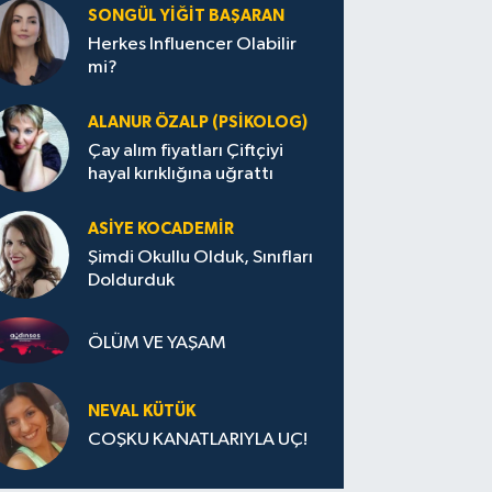
SONGÜL YIĞIT BAŞARAN
Herkes Influencer Olabilir
mi?
ALANUR ÖZALP (PSIKOLOG)
Çay alım fiyatları Çiftçiyi
hayal kırıklığına uğrattı
ASIYE KOCADEMİR
Şimdi Okullu Olduk, Sınıfları
Doldurduk
ÖLÜM VE YAŞAM
NEVAL KÜTÜK
COŞKU KANATLARIYLA UÇ!