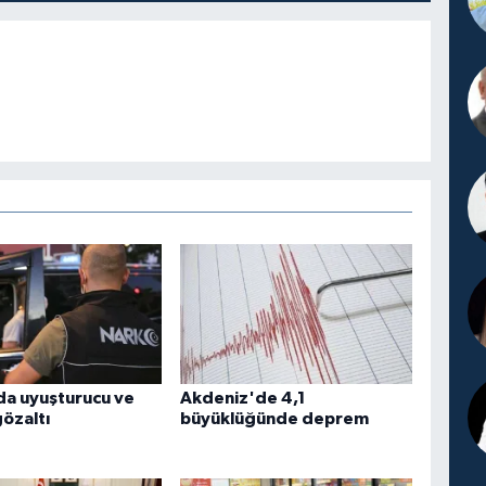
da uyuşturucu ve
Akdeniz'de 4,1
gözaltı
büyüklüğünde deprem