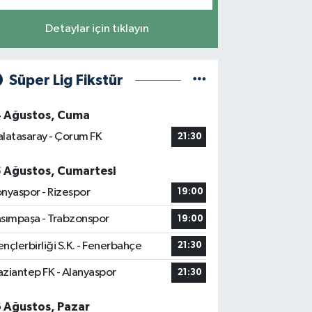
Detaylar için tıklayın
Süper Lig Fikstür
4 Ağustos, Cuma
latasaray - Çorum FK
21:30
5 Ağustos, Cumartesi
nyaspor - Rizespor
19:00
sımpaşa - Trabzonspor
19:00
nçlerbirliği S.K. - Fenerbahçe
21:30
ziantep FK - Alanyaspor
21:30
6 Ağustos, Pazar