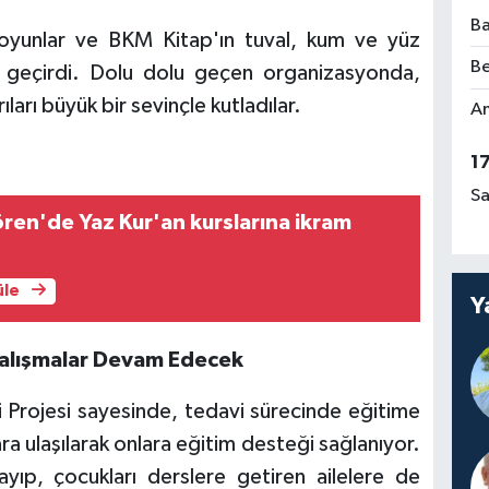
Ba
oyunlar ve BKM Kitap'ın tuval, kum ve yüz
Be
kit geçirdi. Dolu dolu geçen organizasyonda,
arı büyük bir sevinçle kutladılar.
Am
1
Sa
ren'de Yaz Kur'an kurslarına ikram
üle
Y
Çalışmalar Devam Edecek
Projesi sayesinde, tedavi sürecinde eğitime
lara ulaşılarak onlara eğitim desteği sağlanıyor.
ayıp, çocukları derslere getiren ailelere de