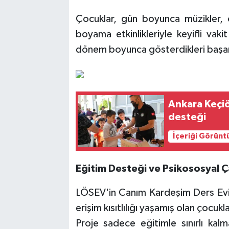
Çocuklar, gün boyunca müzikler, 
boyama etkinlikleriyle keyifli va
dönem boyunca gösterdikleri başarıl
Ankara Keçiö
desteği
İçeriği Görünt
Eğitim Desteği ve Psikososyal 
LÖSEV'in Canım Kardeşim Ders Evi 
erişim kısıtlılığı yaşamış olan çocuk
Proje sadece eğitimle sınırlı kalm