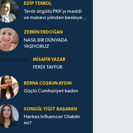
EDIP TEKKOL
Terör örgütü PKK’yı maddi
ve manevi yönden besleyen
Avrupa...
ZERRIN ERDOĞAN
NASIL BİR DÜNYADA
YAŞIYORUZ
MISAFIR YAZAR
FERDİ TAYFUR
BERNA COŞKUN AYDIN
Güçlü Cumhuriyet kadını
SONGÜL YIĞIT BAŞARAN
Herkes Influencer Olabilir
mi?