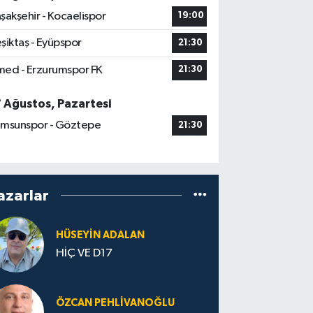
şakşehir - Kocaelispor
19:00
şiktaş - Eyüpspor
21:30
ed - Erzurumspor FK
21:30
7 Ağustos, Pazartesi
msunspor - Göztepe
21:30
azarlar
HÜSEYIN ADALAN
HİÇ VE D17
ÖZCAN PEHLIVANOĞLU