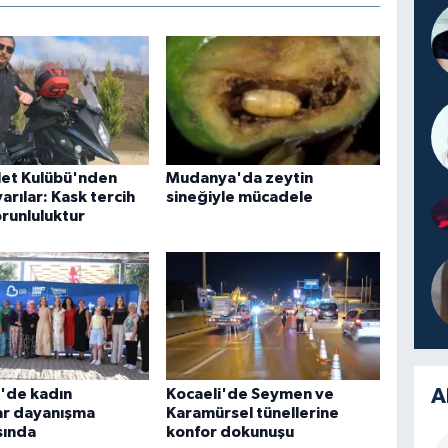
let Kulübü'nden
Mudanya'da zeytin
arılar: Kask tercih
sineğiyle mücadele
orunluluktur
A
r'de kadın
Kocaeli'de Seymen ve
ar dayanışma
Karamürsel tünellerine
sında
konfor dokunuşu