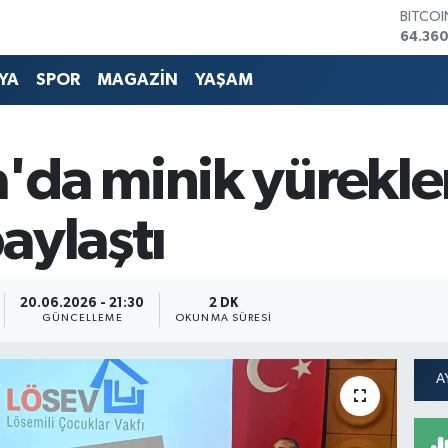
DOLA
47,70
EURO
55,02
YA
SPOR
MAGAZİN
YAŞAM
STERLİ
64,189
GRAM 
6574.8
'da minik yürekle
BİST10
13.887
BITCO
aylaştı
64.360
20.06.2026 - 21:30
2 DK
GÜNCELLEME
OKUNMA SÜRESI