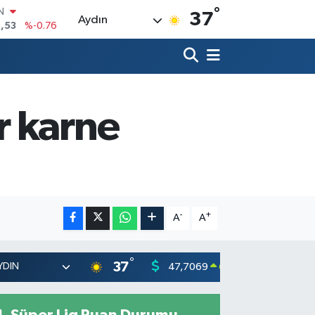
°
R
37
Aydın
69
%0.17
65
%0.01
N
7
%0.02
ALTIN
1
%1.44
r karne
0
%64
IN
,53
%-0.76
-
+
A
A
°
37
47,7069
55,026
0.17
%
Süper Lig Puan Durumu