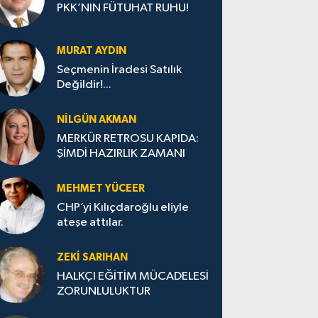
PKK’NIN FÜTUHAT RUHU!
MURAT AYDIN
Seçmenin İradesi Satılık
Değildir!...
NILGÜN AKMAN
MERKÜR RETROSU KAPIDA:
ŞİMDİ HAZIRLIK ZAMANI
MEHMET YÜCEER
CHP’yi Kılıçdaroğlu eliyle
ateşe attılar.
ZEKI SARIHAN
HALKÇI EĞİTİM MÜCADELESİ
ZORUNLULUKTUR