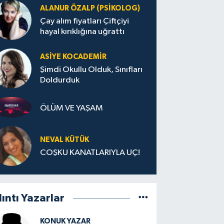
ALANUR ÖZALP (PSIKOLOG)
Çay alım fiyatları Çiftçiyi
hayal kırıklığına uğrattı
ASIYE KOCADEMİR
Şimdi Okullu Olduk, Sınıfları
Doldurduk
ÖLÜM VE YAŞAM
NEVAL KÜTÜK
COŞKU KANATLARIYLA UÇ!
lıntı Yazarlar
KONUK YAZAR