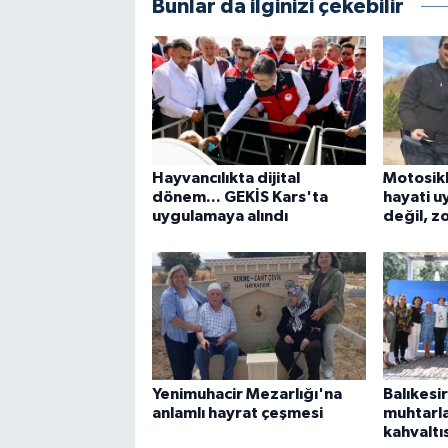
Bunlar da ilginizi çekebilir
Hayvancılıkta dijital
Motosik
dönem... GEKİS Kars'ta
hayati uy
uygulamaya alındı
değil, z
Yenimuhacir Mezarlığı'na
Balıkesi
anlamlı hayrat çeşmesi
muhtarl
kahvaltı