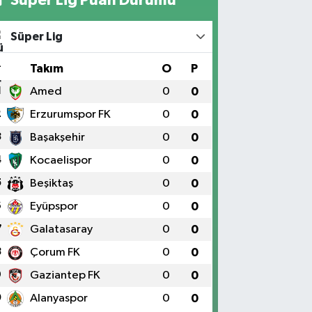
Süper Lig
#
Takım
O
P
1
Amed
0
0
2
Erzurumspor FK
0
0
3
Başakşehir
0
0
4
Kocaelispor
0
0
5
Beşiktaş
0
0
6
Eyüpspor
0
0
7
Galatasaray
0
0
8
Çorum FK
0
0
9
Gaziantep FK
0
0
0
Alanyaspor
0
0