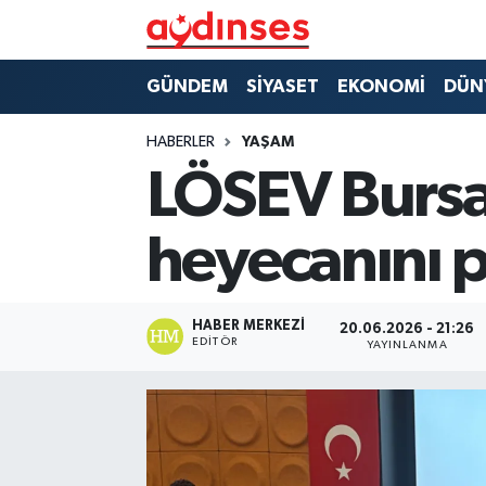
GÜNDEM
Nöbetçi Eczaneler
GÜNDEM
SİYASET
EKONOMİ
DÜN
SİYASET
Hava Durumu
HABERLER
YAŞAM
LÖSEV Bursa
EKONOMİ
Aydin Namaz Vakitleri
heyecanını p
DÜNYA
Trafik Durumu
SPOR
Süper Lig Puan Durumu ve Fikstür
HABER MERKEZI
20.06.2026 - 21:26
EDITÖR
YAYINLANMA
MAGAZİN
Tüm Manşetler
YAŞAM
Son Dakika Haberleri
Haber Arşivi