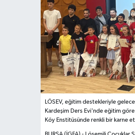
LÖSEV, eğitim destekleriyle gele
Kardeşim Ders Evi'nde eğitim gören
Köy Enstitüsünde renkli bir karne et
BURSA (İGFA) - Lösemili Çocuklar Sa