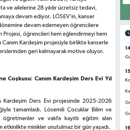
ta ve ailelerine 28 yıldır ücretsiz tedavi,
nmaya devam ediyor. LÖSEV'in, kanser
m dönemine devam edemeyen öğrencilere
 Projesi, öğrencileri hem eğlendirmeyi hem
Canım Kardeşim projesiyle birlikte kanserle
1
erslerinden geri kalmayarak motive oluyor.
Ga
1
ne Coşkusu: Canım Kardeşim Ders Evi Yıl
Ko
Ka
m Kardeşim Ders Evi projesinde 2025-2026
Ge
iğiyle tamamladı. Lösemili Çocuklar Bilim ve
Ga
öğretmenler ve vakfa kayıtlı eğitim alan
en etkinlikte minikler unutulmaz bir gün yaşadı.
1