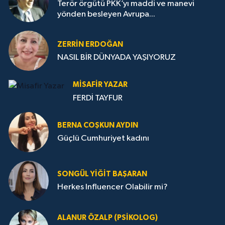
Terör örgütü PKK’yı maddi ve manevi
yönden besleyen Avrupa...
ZERRIN ERDOĞAN
NASIL BİR DÜNYADA YAŞIYORUZ
MISAFIR YAZAR
FERDİ TAYFUR
BERNA COŞKUN AYDIN
Güçlü Cumhuriyet kadını
SONGÜL YIĞIT BAŞARAN
Herkes Influencer Olabilir mi?
ALANUR ÖZALP (PSIKOLOG)