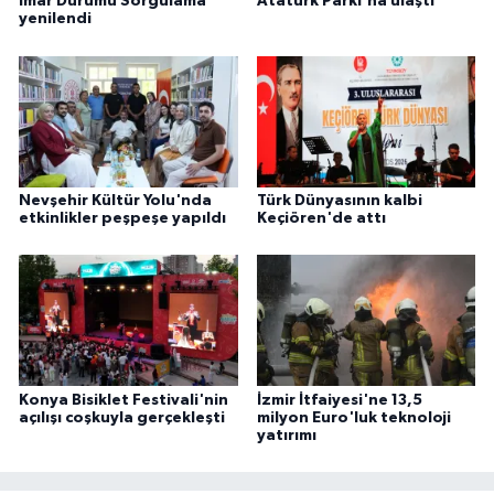
İmar Durumu Sorgulama
Atatürk Parkı'na ulaştı
yenilendi
Nevşehir Kültür Yolu'nda
Türk Dünyasının kalbi
etkinlikler peşpeşe yapıldı
Keçiören'de attı
Konya Bisiklet Festivali'nin
İzmir İtfaiyesi'ne 13,5
açılışı coşkuyla gerçekleşti
milyon Euro'luk teknoloji
yatırımı