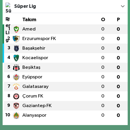
Süper Lig
#
Takım
O
P
1
Amed
0
0
2
Erzurumspor FK
0
0
3
Başakşehir
0
0
4
Kocaelispor
0
0
5
Beşiktaş
0
0
6
Eyüpspor
0
0
7
Galatasaray
0
0
8
Çorum FK
0
0
9
Gaziantep FK
0
0
10
Alanyaspor
0
0