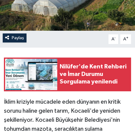
Paylaş
-
+
A
A
Nilüfer'de Kent Rehberi
ve İmar Durumu
Sorgulama yenilendi
İklim kriziyle mücadele eden dünyanın en kritik
sorunu haline gelen tarım, Kocaeli'de yeniden
şekilleniyor. Kocaeli Büyükşehir Belediyesi'nin
tohumdan mazota, seracılıktan sulama