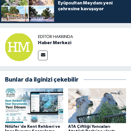
Eyüpsultan Meydanı yeni
çehresine kavuşuyor
EDITÖR HAKKINDA
Haber Merkezi
Bunlar da ilginizi çekebilir
Nilüfer'de Kent Rehberi ve
ATA Çiftliği Yoncaları