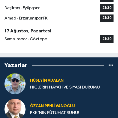
Beşiktaş - Eyüpspor
21:30
Amed - Erzurumspor FK
21:30
17 Ağustos, Pazartesi
Samsunspor - Göztepe
21:30
Yazarlar
HÜSEYIN ADALAN
HİÇLERİN HAYATI VE SİYASİ DURUMU
ÖZCAN PEHLIVANOĞLU
PKK’NIN FÜTUHAT RUHU!