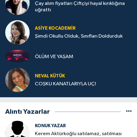
Çay alım fiyatları Çiftçiyi hayal kırıklığına
uğrattı
ASIYE KOCADEMİR
Şimdi Okullu Olduk, Sınıfları Doldurduk
ÖLÜM VE YAŞAM
NEVAL KÜTÜK
COŞKU KANATLARIYLA UÇ!
Alıntı Yazarlar
KONUK YAZAR
Kerem Aktürkoğlu satılamaz, satılması