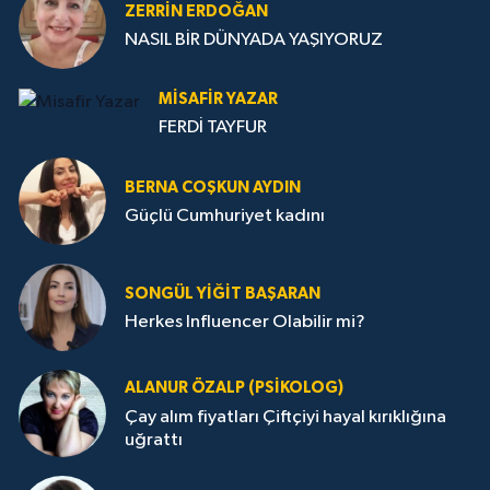
ZERRIN ERDOĞAN
NASIL BİR DÜNYADA YAŞIYORUZ
MISAFIR YAZAR
FERDİ TAYFUR
BERNA COŞKUN AYDIN
Güçlü Cumhuriyet kadını
SONGÜL YIĞIT BAŞARAN
Herkes Influencer Olabilir mi?
ALANUR ÖZALP (PSIKOLOG)
Çay alım fiyatları Çiftçiyi hayal kırıklığına
uğrattı