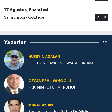
17 Ağustos, Pazartesi
Samsunspor - Göztepe
21:30
Yazarlar
HÜSEYIN ADALAN
HİÇLERİN HAYATI VE SİYASİ DURUMU
ÖZCAN PEHLIVANOĞLU
PKK’NIN FÜTUHAT RUHU!
MURAT AYDIN
Seçmenin İradesi Satılık Değildir!...