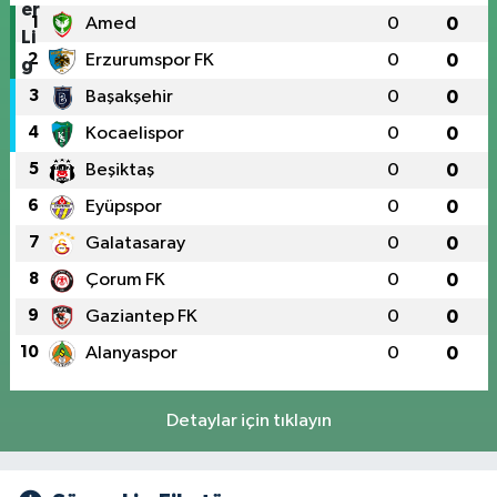
1
Amed
0
0
2
Erzurumspor FK
0
0
3
Başakşehir
0
0
4
Kocaelispor
0
0
5
Beşiktaş
0
0
6
Eyüpspor
0
0
7
Galatasaray
0
0
8
Çorum FK
0
0
9
Gaziantep FK
0
0
10
Alanyaspor
0
0
Detaylar için tıklayın