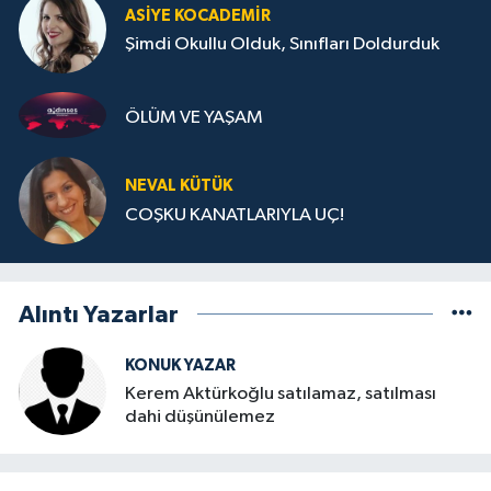
ASIYE KOCADEMİR
Şimdi Okullu Olduk, Sınıfları Doldurduk
ÖLÜM VE YAŞAM
NEVAL KÜTÜK
COŞKU KANATLARIYLA UÇ!
Alıntı Yazarlar
KONUK YAZAR
Kerem Aktürkoğlu satılamaz, satılması
dahi düşünülemez