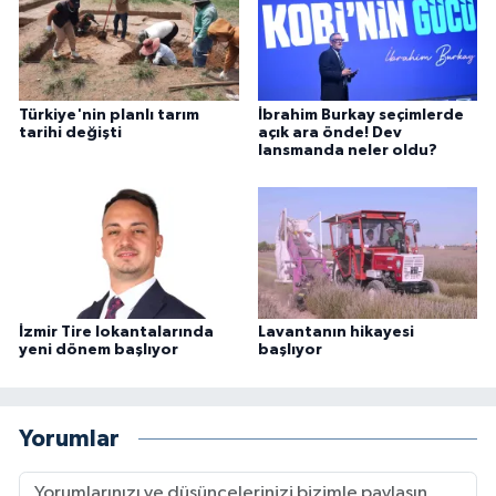
Türkiye'nin planlı tarım
İbrahim Burkay seçimlerde
tarihi değişti
açık ara önde! Dev
lansmanda neler oldu?
İzmir Tire lokantalarında
Lavantanın hikayesi
yeni dönem başlıyor
başlıyor
Yorumlar