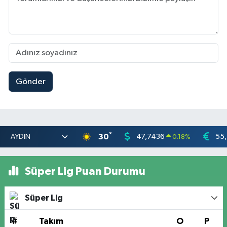
Gönder
°
30
47,7436
55
0.18
%
Süper Lig Puan Durumu
Süper Lig
#
Takım
O
P