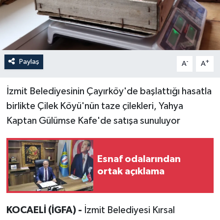
Paylaş
-
+
A
A
İzmit Belediyesinin Çayırköy'de başlattığı hasatla
birlikte Çilek Köyü'nün taze çilekleri, Yahya
Kaptan Gülümse Kafe'de satışa sunuluyor
Esnaf odalarından
ortak açıklama
KOCAELİ (İGFA) -
İzmit Belediyesi Kırsal