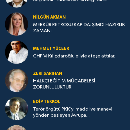
NILGÜN AKMAN
MERKÜR RETROSU KAPIDA: ŞİMDİ HAZIRLIK
ZAMANI
MEHMET YÜCEER
CHP’yi Kılıçdaroğlu eliyle ateşe attılar.
ZEKI SARIHAN
HALKÇI EĞİTİM MÜCADELESİ
ZORUNLULUKTUR
EDIP TEKKOL
Terör örgütü PKK’yı maddi ve manevi
yönden besleyen Avrupa...