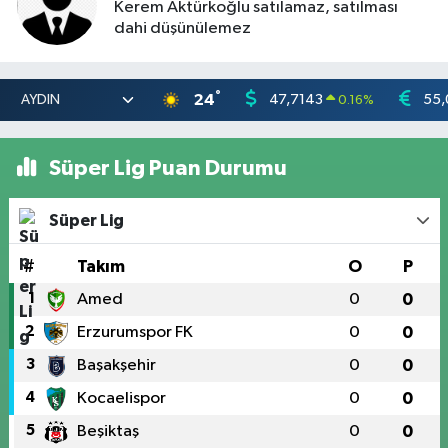
Kerem Aktürkoğlu satılamaz, satılması
dahi düşünülemez
°
24
47,7143
55,
0.16
%
Süper Lig Puan Durumu
Süper Lig
#
Takım
O
P
1
Amed
0
0
2
Erzurumspor FK
0
0
3
Başakşehir
0
0
4
Kocaelispor
0
0
5
Beşiktaş
0
0