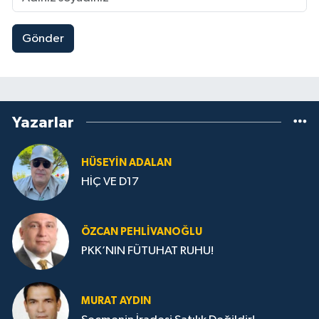
Gönder
Yazarlar
HÜSEYIN ADALAN
HİÇ VE D17
ÖZCAN PEHLIVANOĞLU
PKK’NIN FÜTUHAT RUHU!
MURAT AYDIN