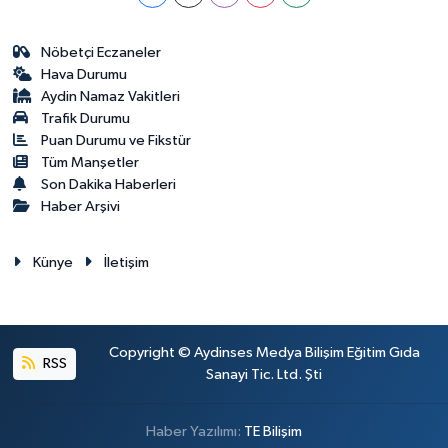
Nöbetçi Eczaneler
Hava Durumu
Aydin Namaz Vakitleri
Trafik Durumu
Puan Durumu ve Fikstür
Tüm Manşetler
Son Dakika Haberleri
Haber Arşivi
Künye
İletişim
Copyright © Aydinses Medya Bilişim Eğitim Gıda
RSS
Sanayi Tic. Ltd. Şti
Haber Yazılımı:
TE Bilişim