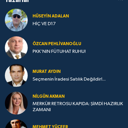
HÜSEYIN ADALAN
HİÇ VE D17
ÖZCAN PEHLIVANOĞLU
PKK’NIN FÜTUHAT RUHU!
MURAT AYDIN
Seçmenin İradesi Satılık Değildir!...
NILGÜN AKMAN
MERKÜR RETROSU KAPIDA: ŞİMDİ HAZIRLIK
ZAMANI
MEHMET YÜCEER