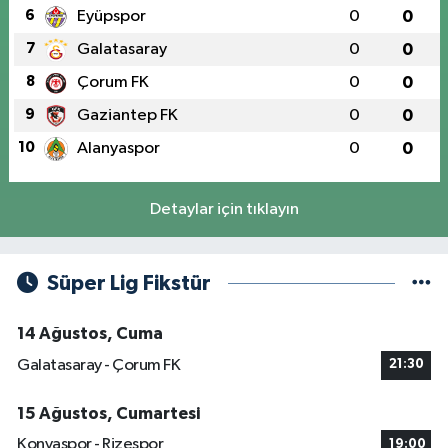
6
Eyüpspor
0
0
7
Galatasaray
0
0
8
Çorum FK
0
0
9
Gaziantep FK
0
0
10
Alanyaspor
0
0
Detaylar için tıklayın
Süper Lig Fikstür
14 Ağustos, Cuma
Galatasaray - Çorum FK
21:30
15 Ağustos, Cumartesi
Konyaspor - Rizespor
19:00