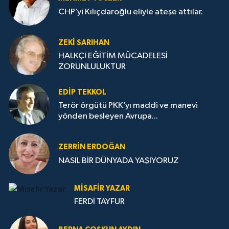
CHP’yi Kılıçdaroğlu eliyle ateşe attılar.
ZEKI SARIHAN
HALKÇI EĞİTİM MÜCADELESİ
ZORUNLULUKTUR
EDIP TEKKOL
Terör örgütü PKK’yı maddi ve manevi
yönden besleyen Avrupa...
ZERRIN ERDOĞAN
NASIL BİR DÜNYADA YAŞIYORUZ
MISAFIR YAZAR
FERDİ TAYFUR