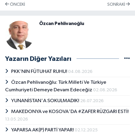
ÖNCEKI
SONRAKI
Özcan Pehlivanoğlu
Yazarın Diğer Yazıları
PKK’NIN FÜTUHAT RUHU!
04.08.2026
Özcan Pehlivanoğlu: Türk Milleti Ve Türkiye
Cumhuriyeti Demeye Devam Edeceğiz
02.08.2026
YUNANİSTAN'A SOKULMADIK!
26.07.2026
MAKEDONYA ve KOSOVA'DA #ZAFER RÜZGARI ESTİ!
13.05.2026
YAPARSA AK(P) PARTİ YAPAR!
02.12.2025