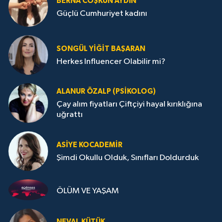
BERNA COŞKUN AYDIN
Güçlü Cumhuriyet kadını
SONGÜL YIĞIT BAŞARAN
Herkes Influencer Olabilir mi?
ALANUR ÖZALP (PSIKOLOG)
Çay alım fiyatları Çiftçiyi hayal kırıklığına
uğrattı
ASIYE KOCADEMİR
Şimdi Okullu Olduk, Sınıfları Doldurduk
ÖLÜM VE YAŞAM
NEVAL KÜTÜK