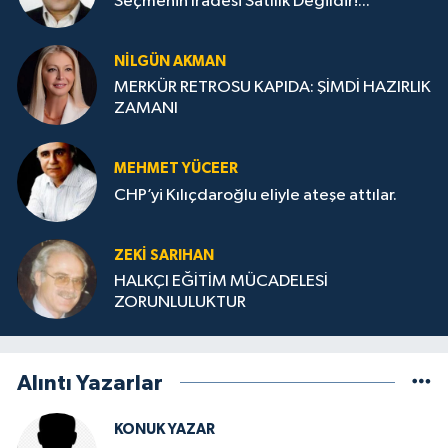
Seçmenin İradesi Satılık Değildir!...
NILGÜN AKMAN
MERKÜR RETROSU KAPIDA: ŞİMDİ HAZIRLIK
ZAMANI
MEHMET YÜCEER
CHP’yi Kılıçdaroğlu eliyle ateşe attılar.
ZEKI SARIHAN
HALKÇI EĞİTİM MÜCADELESİ
ZORUNLULUKTUR
Alıntı Yazarlar
KONUK YAZAR