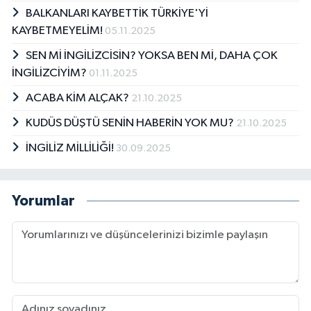
BALKANLARI KAYBETTİK TÜRKİYE'Yİ
KAYBETMEYELİM!
05.11.2025
SEN Mİ İNGİLİZCİSİN? YOKSA BEN Mİ, DAHA ÇOK
İNGİLİZCİYİM?
01.11.2025
ACABA KİM ALÇAK?
21.10.2025
KUDÜS DÜŞTÜ SENİN HABERİN YOK MU?
21.10.2025
İNGİLİZ MİLLİLİĞİ!
30.09.2025
Yorumlar