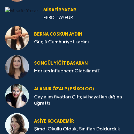
MISAFIR YAZAR
FERDİ TAYFUR
BERNA COŞKUN AYDIN
Güçlü Cumhuriyet kadını
SONGÜL YIĞIT BAŞARAN
Herkes Influencer Olabilir mi?
ALANUR ÖZALP (PSIKOLOG)
Çay alım fiyatları Çiftçiyi hayal kırıklığına
uğrattı
ASIYE KOCADEMİR
Şimdi Okullu Olduk, Sınıfları Doldurduk