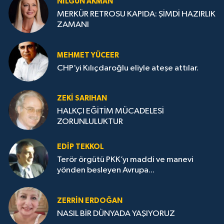
NILGÜN AKMAN
MERKÜR RETROSU KAPIDA: ŞİMDİ HAZIRLIK
ZAMANI
MEHMET YÜCEER
CHP’yi Kılıçdaroğlu eliyle ateşe attılar.
ZEKI SARIHAN
HALKÇI EĞİTİM MÜCADELESİ
ZORUNLULUKTUR
EDIP TEKKOL
Terör örgütü PKK’yı maddi ve manevi
yönden besleyen Avrupa...
ZERRIN ERDOĞAN
NASIL BİR DÜNYADA YAŞIYORUZ