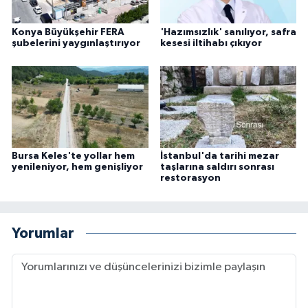
Konya Büyükşehir FERA
'Hazımsızlık' sanılıyor, safra
şubelerini yaygınlaştırıyor
kesesi iltihabı çıkıyor
Bursa Keles'te yollar hem
İstanbul'da tarihi mezar
yenileniyor, hem genişliyor
taşlarına saldırı sonrası
restorasyon
Yorumlar