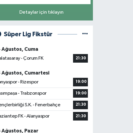
Detaylar için tıklayın
Süper Lig Fikstür
4 Ağustos, Cuma
latasaray - Çorum FK
21:30
5 Ağustos, Cumartesi
nyaspor - Rizespor
19:00
sımpaşa - Trabzonspor
19:00
nçlerbirliği S.K. - Fenerbahçe
21:30
ziantep FK - Alanyaspor
21:30
6 Ağustos, Pazar