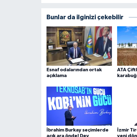
Bunlar da ilginizi çekebilir
Esnaf odalarından ortak
ATA Çift
açıklama
karabuğ
İbrahim Burkay seçimlerde
İzmir Ti
açık ara önde! Dev
yeni dön