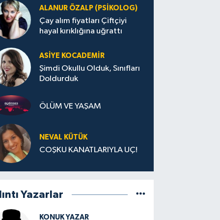
ALANUR ÖZALP (PSIKOLOG)
Çay alım fiyatları Çiftçiyi
hayal kırıklığına uğrattı
ASIYE KOCADEMİR
Şimdi Okullu Olduk, Sınıfları
Doldurduk
ÖLÜM VE YAŞAM
NEVAL KÜTÜK
COŞKU KANATLARIYLA UÇ!
lıntı Yazarlar
KONUK YAZAR