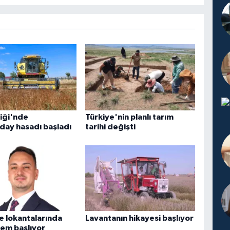
liği'nde
Türkiye'nin planlı tarım
day hasadı başladı
tarihi değişti
re lokantalarında
Lavantanın hikayesi başlıyor
em başlıyor