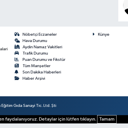
Nöbetçi Eczaneler
Künye
Hava Durumu
Aydin Namaz Vakitleri
lari
Trafik Durumu
Puan Durumu ve Fikstür
Tüm Manşetler
Son Dakika Haberleri
Haber Arşivi
ğitim Gıda Sanayi Tic. Ltd. Şti
n faydalanıyoruz. Detaylar için lütfen tıklayın.
Tamam