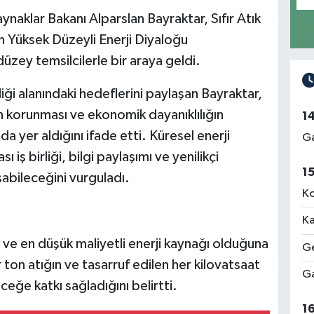
aynaklar Bakanı Alparslan Bayraktar, Sıfır Atık
 Yüksek Düzeyli Enerji Diyaloğu
düzey temsilcilerle bir araya geldi.
liği alanındaki hedeflerini paylaşan Bayraktar,
in korunması ve ekonomik dayanıklılığın
1
da yer aldığını ifade etti. Küresel enerji
Ga
iş birliği, bilgi paylaşımı ve yenilikçi
1
aşabileceğini vurguladı.
Ko
Ka
zlı ve en düşük maliyetli enerji kaynağı olduğuna
Ge
ton atığın ve tasarruf edilen her kilovatsaat
Ga
ceğe katkı sağladığını belirtti.
1