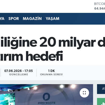
DOLA
47,74
EURO
55,25
YA
SPOR
MAGAZİN
YAŞAM
STERL
64,481
GRAM 
6660.
iliğine 20 milyar 
BİST1
13.779
BITCO
ırım hedefi
64.94
07.06.2026 - 17:05
1 DK
GÜNCELLEME
OKUNMA SÜRESI