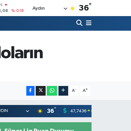
°
R
36
Aydın
36
%0.18
10
%0.32
İN
1
%0.38
ALTIN
55
%0.03
doların
00
%-14
IN
4,08
%-0.18
-
+
A
A
°
36
47,7436
55,251
0.18
%
Süper Lig Puan Durumu