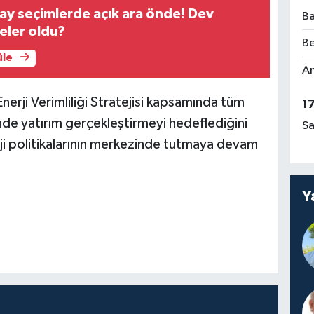
ay seçimlerde açık ara önde! Dev
Ba
eler oldu?
Be
üle
Am
erji Verimliliği Stratejisi kapsamında tüm
1
nde yatırım gerçekleştirmeyi hedeflediğini
Sa
erji politikalarının merkezinde tutmaya devam
Y