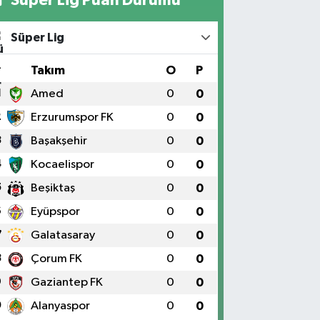
Süper Lig
#
Takım
O
P
1
Amed
0
0
2
Erzurumspor FK
0
0
3
Başakşehir
0
0
4
Kocaelispor
0
0
5
Beşiktaş
0
0
6
Eyüpspor
0
0
7
Galatasaray
0
0
8
Çorum FK
0
0
9
Gaziantep FK
0
0
0
Alanyaspor
0
0