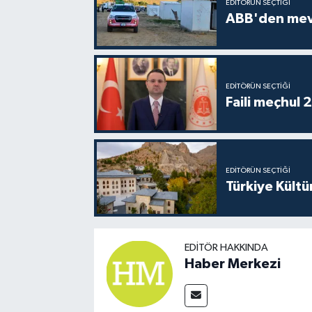
EDITÖRÜN SEÇTIĞI
ABB'den mevsi
EDITÖRÜN SEÇTIĞI
Faili meçhul 
EDITÖRÜN SEÇTIĞI
Türkiye Kültü
EDITÖR HAKKINDA
Haber Merkezi