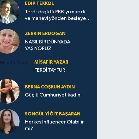
EDIP TEKKOL
Terör örgütü PKK’yı maddi
ve manevi yönden besleyen
Avrupa...
ZERRIN ERDOĞAN
NASIL BİR DÜNYADA
YAŞIYORUZ
MISAFIR YAZAR
FERDİ TAYFUR
BERNA COŞKUN AYDIN
Güçlü Cumhuriyet kadını
SONGÜL YIĞIT BAŞARAN
Herkes Influencer Olabilir
mi?