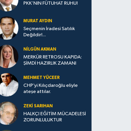
PKK’NIN FÜTUHAT RUHU!
MURAT AYDIN
Seçmenin İradesi Satılık
Değildir!...
NILGÜN AKMAN
MERKÜR RETROSU KAPIDA:
ŞİMDİ HAZIRLIK ZAMANI
MEHMET YÜCEER
CHP’yi Kılıçdaroğlu eliyle
ateşe attılar.
ZEKI SARIHAN
HALKÇI EĞİTİM MÜCADELESİ
ZORUNLULUKTUR