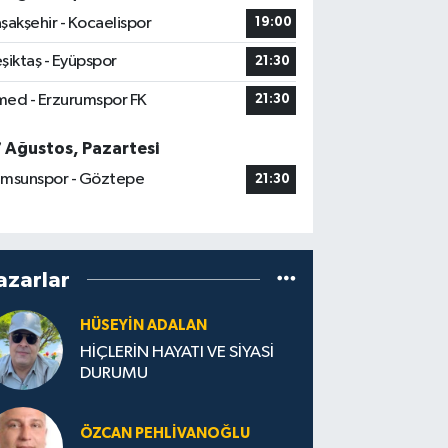
şakşehir - Kocaelispor
19:00
şiktaş - Eyüpspor
21:30
ed - Erzurumspor FK
21:30
7 Ağustos, Pazartesi
msunspor - Göztepe
21:30
azarlar
HÜSEYIN ADALAN
HİÇLERİN HAYATI VE SİYASİ
DURUMU
ÖZCAN PEHLIVANOĞLU