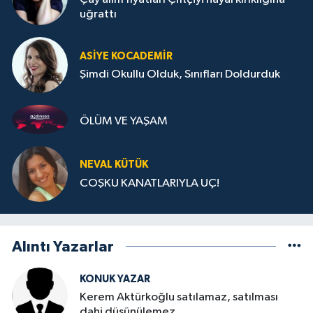
uğrattı
ASIYE KOCADEMİR
Şimdi Okullu Olduk, Sınıfları Doldurduk
ÖLÜM VE YAŞAM
NEVAL KÜTÜK
COŞKU KANATLARIYLA UÇ!
Alıntı Yazarlar
KONUK YAZAR
Kerem Aktürkoğlu satılamaz, satılması
dahi düşünülemez