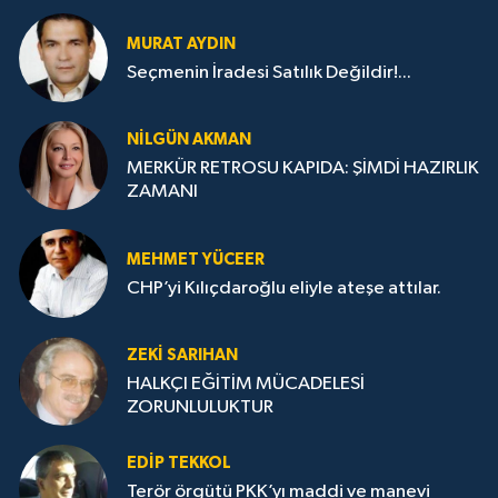
MURAT AYDIN
Seçmenin İradesi Satılık Değildir!...
NILGÜN AKMAN
MERKÜR RETROSU KAPIDA: ŞİMDİ HAZIRLIK
ZAMANI
MEHMET YÜCEER
CHP’yi Kılıçdaroğlu eliyle ateşe attılar.
ZEKI SARIHAN
HALKÇI EĞİTİM MÜCADELESİ
ZORUNLULUKTUR
EDIP TEKKOL
Terör örgütü PKK’yı maddi ve manevi