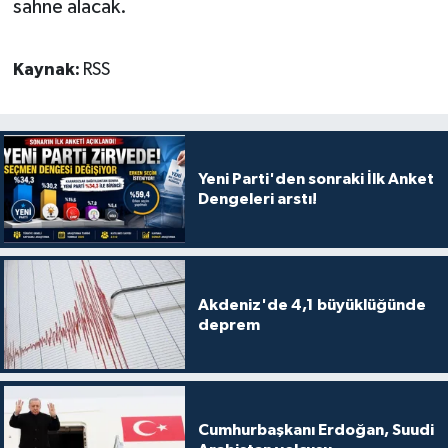
sahne alacak.
Kaynak:
RSS
Yeni Parti'den sonraki İlk Anket
Dengeleri arstı!
Akdeniz'de 4,1 büyüklüğünde
deprem
Cumhurbaşkanı Erdoğan, Suudi