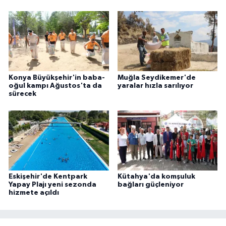
Konya Büyükşehir'in baba-
Muğla Seydikemer'de
oğul kampı Ağustos'ta da
yaralar hızla sarılıyor
sürecek
Eskişehir'de Kentpark
Kütahya'da komşuluk
Yapay Plajı yeni sezonda
bağları güçleniyor
hizmete açıldı