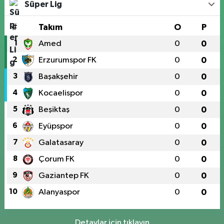
Süper Lig
#
Takım
O
P
1
Amed
0
0
2
Erzurumspor FK
0
0
3
Başakşehir
0
0
4
Kocaelispor
0
0
5
Beşiktaş
0
0
6
Eyüpspor
0
0
7
Galatasaray
0
0
8
Çorum FK
0
0
9
Gaziantep FK
0
0
10
Alanyaspor
0
0
Detaylar için tıklayın