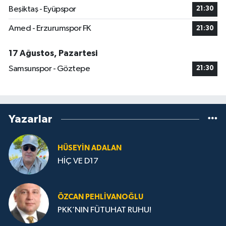
Beşiktaş - Eyüpspor
21:30
Amed - Erzurumspor FK
21:30
17 Ağustos, Pazartesi
Samsunspor - Göztepe
21:30
Yazarlar
HÜSEYIN ADALAN
HİÇ VE D17
ÖZCAN PEHLIVANOĞLU
PKK’NIN FÜTUHAT RUHU!