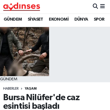
GÜNDEM
Nöbetçi Eczaneler
GÜNDEM
SİYASET
EKONOMİ
DÜNYA
SPOR
SİYASET
Hava Durumu
EKONOMİ
Aydin Namaz Vakitleri
DÜNYA
Trafik Durumu
SPOR
Süper Lig Puan Durumu ve Fikstür
GÜNDEM
MAGAZİN
Tüm Manşetler
HABERLER
YAŞAM
YAŞAM
Son Dakika Haberleri
Bursa Nilüfer'de caz
esintisi başladı
Haber Arşivi