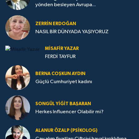
yönden besleyen Avrupa...
ZERRIN ERDOĞAN
NASIL BİR DÜNYADA YAŞIYORUZ
MISAFIR YAZAR
FERDİ TAYFUR
BERNA COŞKUN AYDIN
Güçlü Cumhuriyet kadını
SONGÜL YIĞIT BAŞARAN
Herkes Influencer Olabilir mi?
ALANUR ÖZALP (PSIKOLOG)
Çay alım fiyatları Çiftçiyi hayal kırıklığına