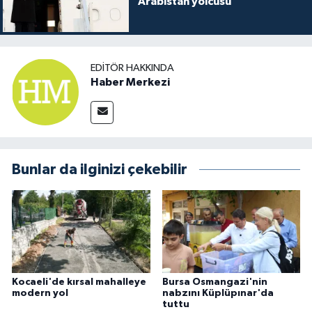
Arabistan yolcusu
EDITÖR HAKKINDA
Haber Merkezi
Bunlar da ilginizi çekebilir
Kocaeli'de kırsal mahalleye
Bursa Osmangazi'nin
modern yol
nabzını Küplüpınar'da
tuttu